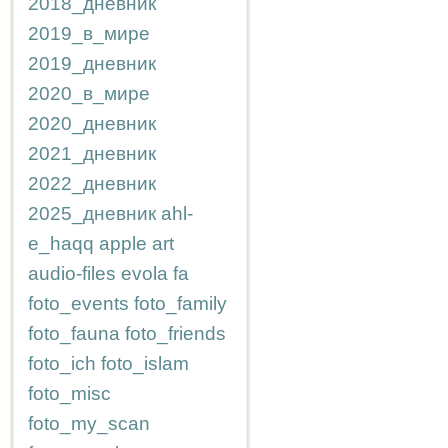
2018_дневник
2019_в_мире
2019_дневник
2020_в_мире
2020_дневник
2021_дневник
2022_дневник
2025_дневник
ahl-
e_haqq
apple
art
audio-files
evola
fa
foto_events
foto_family
foto_fauna
foto_friends
foto_ich
foto_islam
foto_misc
foto_my_scan