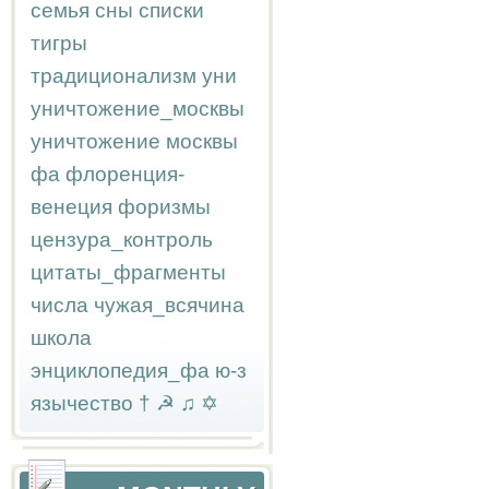
семья
сны
списки
тигры
традиционализм
уни
уничтожение_москвы
уничтожение москвы
фа
флоренция-
венеция
форизмы
цензура_контроль
цитаты_фрагменты
числа
чужая_всячина
школа
энциклопедия_фа
ю-з
язычество
†
☭
♫
✡