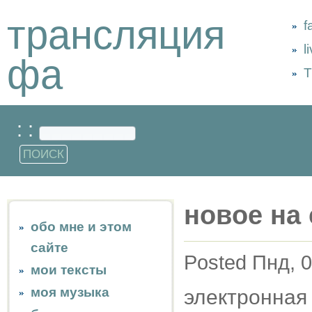
трансляция
f
l
фа
Т
: :
новое на 
обо мне и этом
сайте
Posted Пнд, 0
мои тексты
моя музыка
электронная