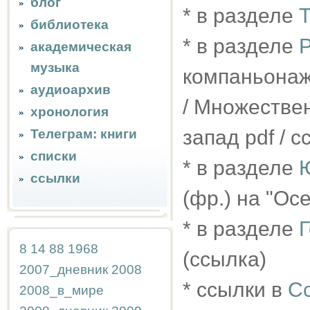
блог
* в разделе
Т
библиотека
* в разделе
Р
академическая
музыка
компаньонаж 
аудиоархив
/ Множествен
хронология
запад pdf / 
Телеграм: книги
списки
* в разделе
ссылки
(фр.) на "Ос
* в разделе
8
14
88
1968
(ссылка)
2007_дневник
2008
* ссылки в
С
2008_в_мире