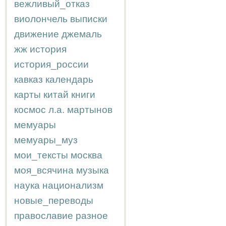
вежливый_отказ
виолончель
выписки
движение
джемаль
жж
история
история_россии
кавказ
календарь
карты
китай
книги
космос
л.а.
мартынов
мемуары
мемуары_муз
мои_тексты
москва
моя_всячина
музыка
наука
национализм
новые_переводы
православие
разное