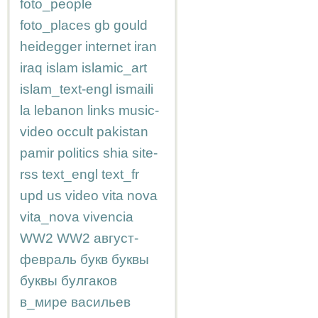
foto_people
foto_places
gb
gould
heidegger
internet
iran
iraq
islam
islamic_art
islam_text-engl
ismaili
la
lebanon
links
music-
video
occult
pakistan
pamir
politics
shia
site-
rss
text_engl
text_fr
upd
us
video
vita nova
vita_nova
vivencia
WW2
WW2
август-
февраль
букв
буквы
буквы
булгаков
в_мире
васильев