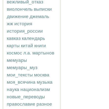
вежливый_отказ
виолончель
выписки
движение
джемаль
жж
история
история_россии
кавказ
календарь
карты
китай
книги
космос
л.а.
мартынов
мемуары
мемуары_муз
мои_тексты
москва
моя_всячина
музыка
наука
национализм
новые_переводы
православие
разное