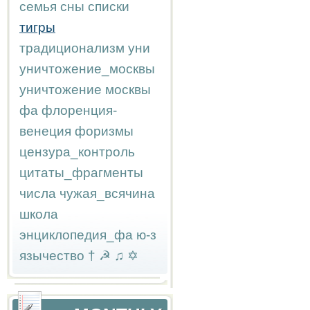
семья
сны
списки
тигры
традиционализм
уни
уничтожение_москвы
уничтожение москвы
фа
флоренция-
венеция
форизмы
цензура_контроль
цитаты_фрагменты
числа
чужая_всячина
школа
энциклопедия_фа
ю-з
язычество
†
☭
♫
✡