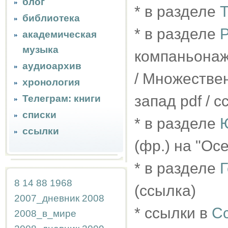
блог
* в разделе
Т
библиотека
* в разделе
Р
академическая
музыка
компаньонаж 
аудиоархив
/ Множествен
хронология
запад pdf / 
Телеграм: книги
списки
* в разделе
ссылки
(фр.) на "Ос
* в разделе
8
14
88
1968
(ссылка)
2007_дневник
2008
* ссылки в
С
2008_в_мире