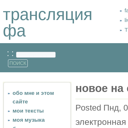
трансляция
f
l
фа
Т
: :
новое на 
обо мне и этом
сайте
Posted Пнд, 0
мои тексты
моя музыка
электронная