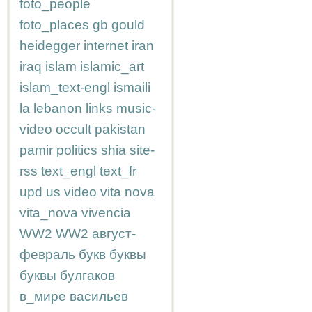
foto_people
foto_places
gb
gould
heidegger
internet
iran
iraq
islam
islamic_art
islam_text-engl
ismaili
la
lebanon
links
music-
video
occult
pakistan
pamir
politics
shia
site-
rss
text_engl
text_fr
upd
us
video
vita nova
vita_nova
vivencia
WW2
WW2
август-
февраль
букв
буквы
буквы
булгаков
в_мире
васильев