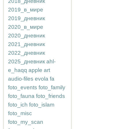
2018_дневник
2019_в_мире
2019_дневник
2020_в_мире
2020_дневник
2021_дневник
2022_дневник
2025_дневник
ahl-
e_haqq
apple
art
audio-files
evola
fa
foto_events
foto_family
foto_fauna
foto_friends
foto_ich
foto_islam
foto_misc
foto_my_scan