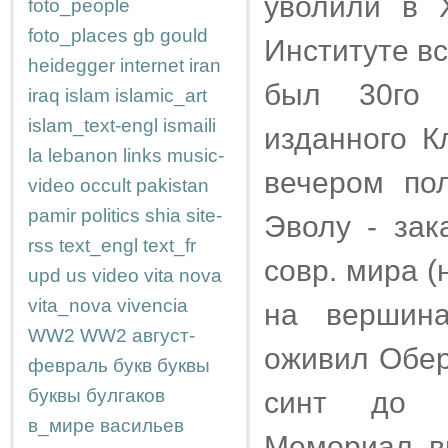
уволили в 
foto_people
foto_places
gb
gould
Институте в
heidegger
internet
iran
был 30го 
iraq
islam
islamic_art
islam_text-engl
ismaili
изданного К
la
lebanon
links
music-
вечером по
video
occult
pakistan
pamir
politics
shia
site-
Эволу - зак
rss
text_engl
text_fr
совр. мира 
upd
us
video
vita nova
vita_nova
vivencia
на вершина
WW2
WW2
август-
оживил Обер
февраль
букв
буквы
буквы
булгаков
синт до п
в_мире
васильев
Мемориал 