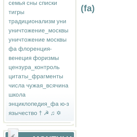
семья
сны
списки
(fa)
тигры
традиционализм
уни
уничтожение_москвы
уничтожение москвы
фа
флоренция-
венеция
форизмы
цензура_контроль
цитаты_фрагменты
числа
чужая_всячина
школа
энциклопедия_фа
ю-з
язычество
†
☭
♫
✡