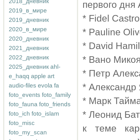
2018_дневник
первого дня 
2019_в_мире
* Fidel Castro
2019_дневник
2020_в_мире
* Pauline Oli
2020_дневник
* David Hamil
2021_дневник
2022_дневник
* Вано Микоя
2025_дневник
ahl-
* Петр Алекс
e_haqq
apple
art
* Александр
audio-files
evola
fa
foto_events
foto_family
* Марк Тайма
foto_fauna
foto_friends
* Леонид Бат
foto_ich
foto_islam
foto_misc
к теме кар
foto_my_scan