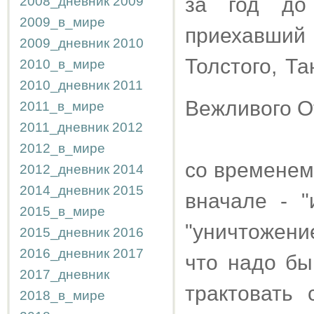
за год до
2008_дневник
2009
2009_в_мире
приехавший
2009_дневник
2010
Толстого, Т
2010_в_мире
2010_дневник
2011
Вежливого От
2011_в_мире
2011_дневник
2012
2012_в_мире
со временем 
2012_дневник
2014
2014_дневник
2015
вначале - "
2015_в_мире
"уничтожени
2015_дневник
2016
2016_дневник
2017
что надо бы
2017_дневник
трактовать 
2018_в_мире