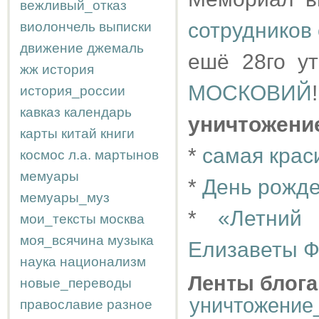
вежливый_отказ
сотрудников 
виолончель
выписки
движение
джемаль
ешё 28го у
жж
история
МОСКОВИЙ
!
история_россии
кавказ
календарь
уничтожени
карты
китай
книги
*
самая крас
космос
л.а.
мартынов
мемуары
*
День рожде
мемуары_муз
*
«Летний
мои_тексты
москва
моя_всячина
музыка
Елизаветы Ф
наука
национализм
Ленты блога
новые_переводы
уничтожение
православие
разное