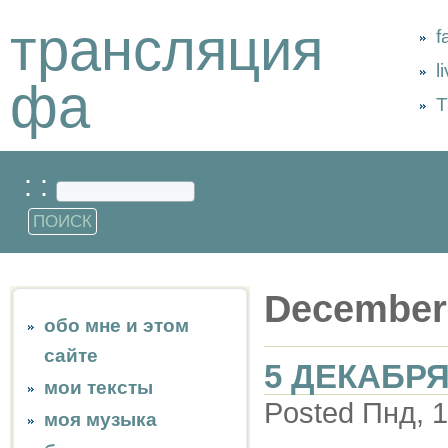
трансляция
f
l
фа
Т
: :
December
обо мне и этом
сайте
5 ДЕКАБРЯ
мои тексты
Posted Пнд, 1
моя музыка