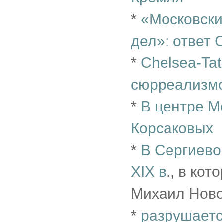
*
«Московски
дел»: ответ
*
Chelsea-Ta
сюрреализм
*
В центре М
Корсаковых
*
В Сергиево
XIX в
., в ко
Михаил Нов
*
разрушает