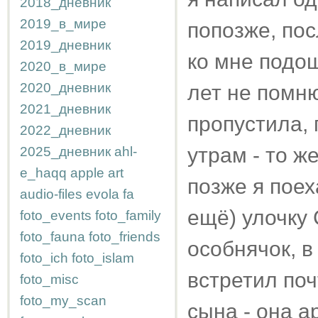
2018_дневник
2019_в_мире
попозже, по
2019_дневник
ко мне подош
2020_в_мире
2020_дневник
лет не помню
2021_дневник
пропустила, 
2022_дневник
утрам - то ж
2025_дневник
ahl-
e_haqq
apple
art
позже я поех
audio-files
evola
fa
ещё) улочку
foto_events
foto_family
foto_fauna
foto_friends
особнячок, в
foto_ich
foto_islam
встретил поч
foto_misc
foto_my_scan
сына - она а