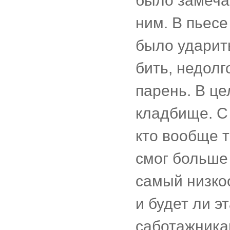
было замеча
ним. В пьесе
было ударить
бить, недолг
парень. В це
кладбище. С 
кто вообще т
смог больше 
самый низко
и будет ли э
саботажника