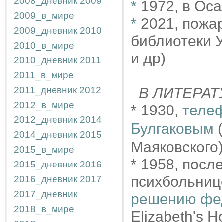
2008_дневник
2009
*
1972, в Оса
2009_в_мире
*
2021, пожа
2009_дневник
2010
библиотеки У
2010_в_мире
и др)
2010_дневник
2011
2011_в_мире
2011_дневник
2012
В ЛИТЕРАТ
2012_в_мире
* 1930,
теле
2012_дневник
2014
Булгаковым
(
2014_дневник
2015
Маяковского
2015_в_мире
* 1958, посл
2015_дневник
2016
психбольниц
2016_дневник
2017
2017_дневник
решению фед
2018_в_мире
Elizabeth's H