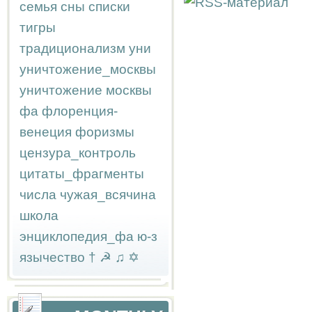
семья
сны
списки
тигры
традиционализм
уни
уничтожение_москвы
уничтожение москвы
фа
флоренция-
венеция
форизмы
цензура_контроль
цитаты_фрагменты
числа
чужая_всячина
школа
энциклопедия_фа
ю-з
язычество
†
☭
♫
✡