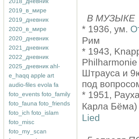
2018_дневник
2019_в_мире
В МУЗЫКЕ
2019_дневник
* 1936, ум.
О
2020_в_мире
2020_дневник
Рим
2021_дневник
* 1943, Knap
2022_дневник
Philharmonie
2025_дневник
ahl-
Штрауса и 9
e_haqq
apple
art
под вопросо
audio-files
evola
fa
* 1951, Раух
foto_events
foto_family
foto_fauna
foto_friends
Карла Бёма) 
foto_ich
foto_islam
Lied
foto_misc
foto_my_scan