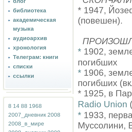
блог
* 1947, Йозе
библиотека
(повешен).
академическая
музыка
аудиоархив
ПРОИЗОШ
хронология
*
1902, земле
Телеграм: книги
погибших
списки
*
1906, земле
ссылки
погибших (вк
* 1925, в П
Radio Union
(
8
14
88
1968
*
1933, перв
2007_дневник
2008
2008_в_мире
Муссолини, 