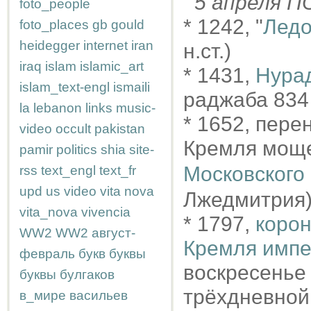
5 апреля 
foto_people
* 1242, "
Ледо
foto_places
gb
gould
heidegger
internet
iran
н.ст.)
iraq
islam
islamic_art
* 1431,
Нура
islam_text-engl
ismaili
раджаба 834 
la
lebanon
links
music-
* 1652, пере
video
occult
pakistan
Кремля мощ
pamir
politics
shia
site-
Московского 
rss
text_engl
text_fr
upd
us
video
vita nova
Лжедмитрия)
vita_nova
vivencia
* 1797,
корон
WW2
WW2
август-
Кремля импе
февраль
букв
буквы
воскресенье
буквы
булгаков
трёхдневной
в_мире
васильев