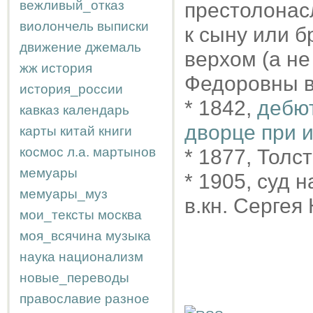
вежливый_отказ
престолонас
виолончель
выписки
к сыну или б
движение
джемаль
верхом (а не
жж
история
Федоровны в
история_россии
* 1842,
дебют
кавказ
календарь
дворце при 
карты
китай
книги
космос
л.а.
мартынов
* 1877, Толс
мемуары
* 1905, суд 
мемуары_муз
в.кн. Сергея 
мои_тексты
москва
моя_всячина
музыка
наука
национализм
новые_переводы
православие
разное