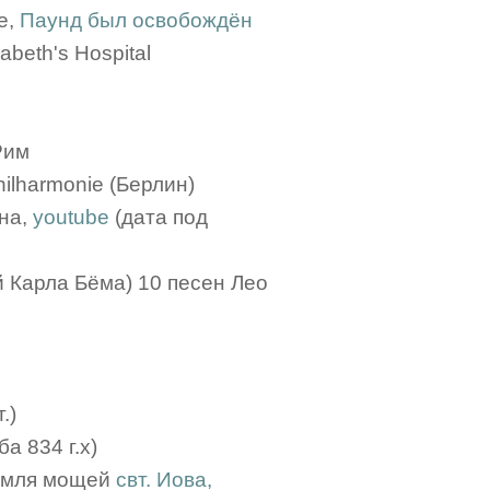
е,
Паунд был освобождён
abeth's Hospital
 Рим
ilharmonie (Берлин)
ена,
youtube
(дата под
 Карла Бёма) 10 песен Лео
.)
а 834 г.х)
ремля мощей
свт. Иова,