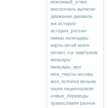
вежливый_отказ
виолончель
выписки
движение
джемаль
жж
история
история_россии
кавказ
календарь
карты
китай
книги
космос
л.а.
мартынов
мемуары
мемуары_муз
мои_тексты
москва
моя_всячина
музыка
наука
национализм
новые_переводы
православие
разное