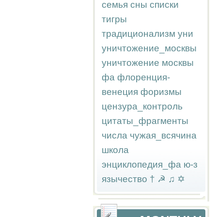
семья
сны
списки
тигры
традиционализм
уни
уничтожение_москвы
уничтожение москвы
фа
флоренция-
венеция
форизмы
цензура_контроль
цитаты_фрагменты
числа
чужая_всячина
школа
энциклопедия_фа
ю-з
язычество
†
☭
♫
✡