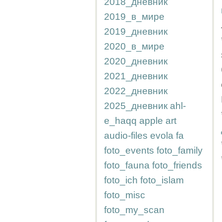
2018_дневник
2019_в_мире
2019_дневник
2020_в_мире
2020_дневник
2021_дневник
2022_дневник
2025_дневник
ahl-
e_haqq
apple
art
audio-files
evola
fa
foto_events
foto_family
foto_fauna
foto_friends
foto_ich
foto_islam
foto_misc
foto_my_scan