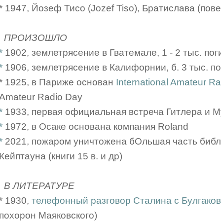
* 1947, Йозеф Тисо (Jozef Tiso), Братислава (пов
ПРОИЗОШЛО
*
1902, землетрясение в Гватемале, 1 - 2 тыс. по
*
1906, землетрясение в Калифорнии, б. 3 тыс. по
* 1925, в Париже основан
International Amateur R
Amateur Radio Day
*
1933, первая официальная встреча Гитлера и 
*
1972, в Осаке основана компания Roland
*
2021, пожаром уничтожена бОльшая часть библ
Кейптауна (книги 15 в. и др)
В ЛИТЕРАТУРЕ
* 1930,
телефонный разговор Сталина с Булгако
похорон Маяковского)