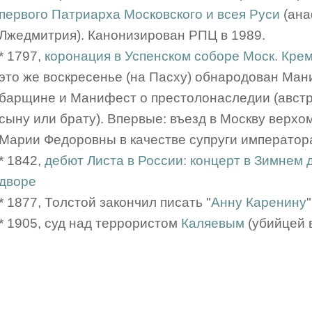
первого Патриарха Московского и всея Руси
(ана
Лжедмитрия). Канонизирован РПЦ в 1989.
* 1797,
коронация в Успенском соборе Моск. Кре
это же воскресенье (на Пасху) обнародован Ман
барщине и Манифест о престолонаследии (австри
сыну или брату). Впервые: въезд в Москву верхом
Марии Федоровны в качестве супруги император
* 1842,
дебют Листа в России: концерт в Зимнем
дворе
* 1877, Толстой закончил писать "
Анну Каренину
"
* 1905, суд над террористом
Каляевым
(убийцей в