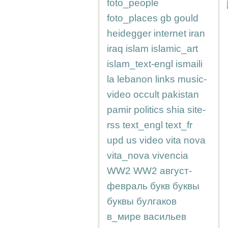
foto_people
foto_places
gb
gould
heidegger
internet
iran
iraq
islam
islamic_art
islam_text-engl
ismaili
la
lebanon
links
music-
video
occult
pakistan
pamir
politics
shia
site-
rss
text_engl
text_fr
upd
us
video
vita nova
vita_nova
vivencia
WW2
WW2
август-
февраль
букв
буквы
буквы
булгаков
в_мире
васильев