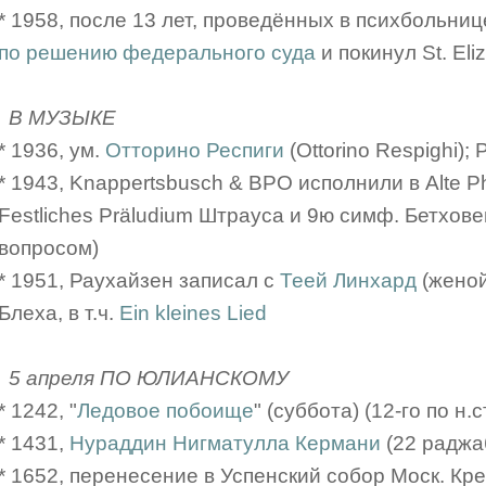
* 1958, после 13 лет, проведённых в психбольниц
по решению федерального суда
и покинул St. Eliz
В МУЗЫКЕ
* 1936, ум.
Отторино Респиги
(Ottorino Respighi);
* 1943, Knappertsbusch & BPO исполнили в Alte Ph
Festliches Präludium Штрауса и 9ю симф. Бетхов
вопросом)
* 1951, Раухайзен записал с
Теей Линхард
(женой
Блеха, в т.ч.
Ein kleines Lied
5 апреля ПО ЮЛИАНСКОМУ
* 1242, "
Ледовое побоище
" (суббота) (12-го по н.ст
* 1431,
Нураддин Нигматулла Кермани
(22 раджаб
* 1652, перенесение в Успенский собор Моск. К