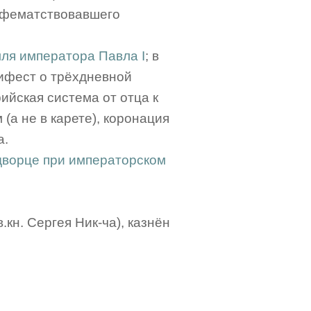
фематствовавшего
мля императора Павла I
; в
ифест о трёхдневной
йская система от отца к
 (а не в карете), коронация
а.
 дворце при императорском
.кн. Сергея Ник-ча), казнён