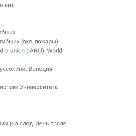
ешен).
гибших
гибших (вкл. пожары)
adio Union
(IARU), World
Муссолини, Венеция
иотеки Университета
вым
(на след. день после