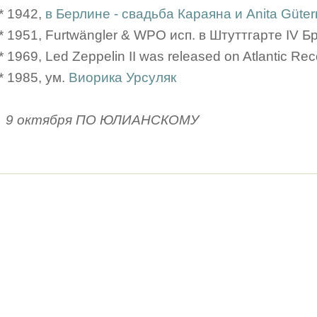
* 1942,
в Берлине - свадьба Караяна и Anita Güte
* 1951, Furtwängler & WPO исп. в Штуттгарте IV Б
* 1969, Led Zeppelin II was released on Atlantic Rec
* 1985, ум.
Виорика Урсуляк
9 октября ПО ЮЛИАНСКОМУ