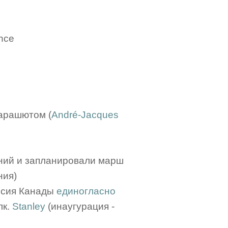
ence
парашютом (
André-Jacques
аний и запланировали марш
ния)
иссия Канады
единогласно
лк.
Stanley
(инаугурация -