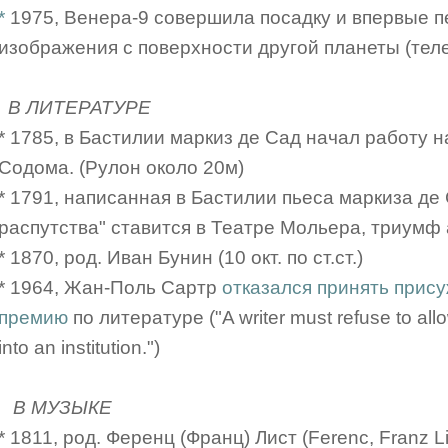
*
1975, Венера-9 совершила посадку и впервые 
изображения с поверхности другой планеты (тел
В ЛИТЕРАТУРЕ
* 1785, в Бастилии маркиз де Сад начал работу 
Содома. (Рулон около 20м)
* 1791, написанная в Бастилии пьеса маркиза де
распутства" ставится в Театре Мольера, триумф 
* 1870, род. Иван Бунин (10 окт. по ст.ст.)
* 1964, Жан-Поль Сартр
отказался принять прис
премию
по литературе ("A writer must refuse to all
into an institution.")
В МУЗЫКЕ
* 1811, род. Ференц (Франц) Лист (Ferenc, Franz L