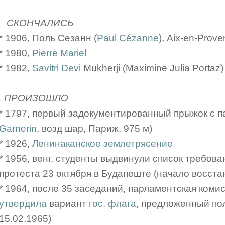
СКОНЧАЛИСЬ
* 1906, Поль Сезанн (
Paul Cézanne
), Aix-en-Prov
* 1980,
Pierre Mariel
* 1982,
Savitri Devi
Mukherji (Maximine Julia Portaz)
ПРОИЗОШЛО
* 1797, первый задокументированный прыжок с 
Garnerin
, возд шар, Париж, 975 м)
* 1926,
Ленинаканское землетрясение
* 1956, венг. студенты выдвинули список требов
протеста 23 октября в Будапеште (начало восста
* 1964, после 35 заседаний, парламентская ком
утвердила
вариант
гос. флага
, предложенный по
15.02.1965)