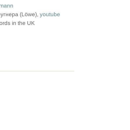
rmann
ругнера (Löwe),
youtube
ords in the UK