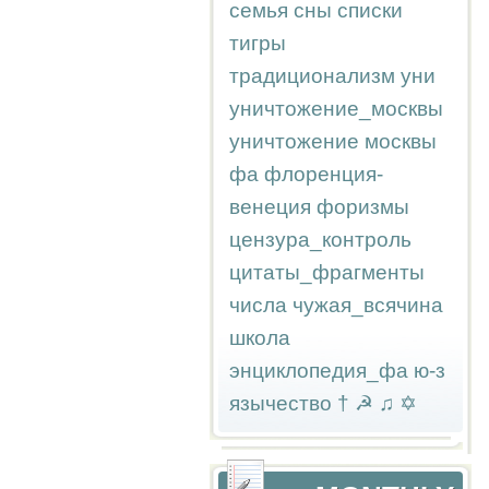
семья
сны
списки
тигры
традиционализм
уни
уничтожение_москвы
уничтожение москвы
фа
флоренция-
венеция
форизмы
цензура_контроль
цитаты_фрагменты
числа
чужая_всячина
школа
энциклопедия_фа
ю-з
язычество
†
☭
♫
✡