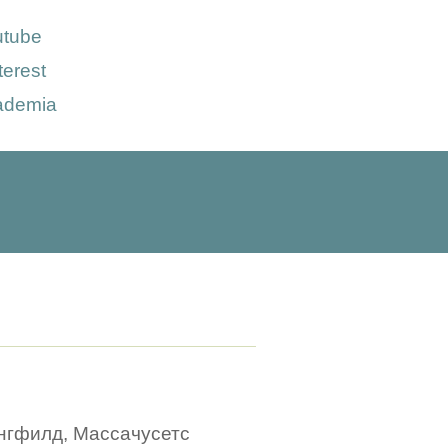
utube
terest
ademia
рингфилд, Массачусетс