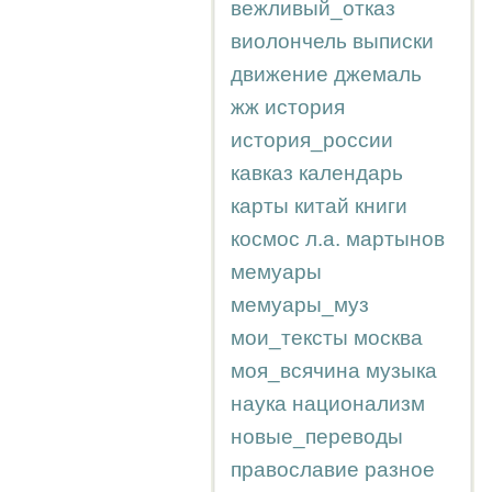
вежливый_отказ
виолончель
выписки
движение
джемаль
жж
история
история_россии
кавказ
календарь
карты
китай
книги
космос
л.а.
мартынов
мемуары
мемуары_муз
мои_тексты
москва
моя_всячина
музыка
наука
национализм
новые_переводы
православие
разное