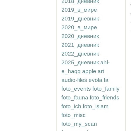
2018_дневник
2019_в_мире
2019_дневник
2020_в_мире
2020_дневник
2021_дневник
2022_дневник
2025_дневник
ahl-
e_haqq
apple
art
audio-files
evola
fa
foto_events
foto_family
foto_fauna
foto_friends
foto_ich
foto_islam
foto_misc
foto_my_scan