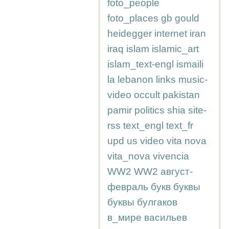
foto_people
foto_places
gb
gould
heidegger
internet
iran
iraq
islam
islamic_art
islam_text-engl
ismaili
la
lebanon
links
music-
video
occult
pakistan
pamir
politics
shia
site-
rss
text_engl
text_fr
upd
us
video
vita nova
vita_nova
vivencia
WW2
WW2
август-
февраль
букв
буквы
буквы
булгаков
в_мире
васильев