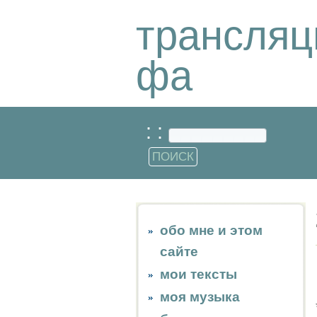
трансляц
фа
: :
обо мне и этом
сайте
мои тексты
моя музыка