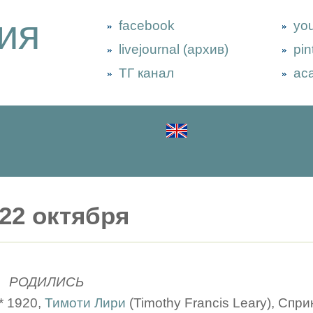
ия
facebook
yo
livejournal (архив)
pin
ТГ канал
ac
22 октября
РОДИЛИСЬ
* 1920,
Тимоти Лири
(Timothy Francis Leary), Сп