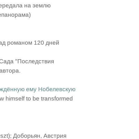
передала на землю
епанорама)
над романом 120 дней
 Сада "Последствия
автора.
уждённую ему Нобелевскую
ow himself to be transformed
iszt); Доборьян, Австрия