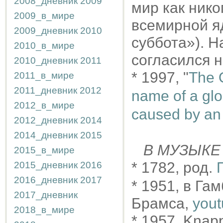
2008_дневник
2009
мир как нико
2009_в_мире
всемирной я
2009_дневник
2010
суббота»). 
2010_в_мире
согласился 
2010_дневник
2011
* 1997, "
The O
2011_в_мире
2011_дневник
2012
name of a glo
2012_в_мире
caused by an 
2012_дневник
2014
2014_дневник
2015
В МУЗЫКЕ
2015_в_мире
* 1782, род.
2015_дневник
2016
2016_дневник
2017
* 1951, в Га
2017_дневник
Брамса,
you
2018_в_мире
* 1957, Kna