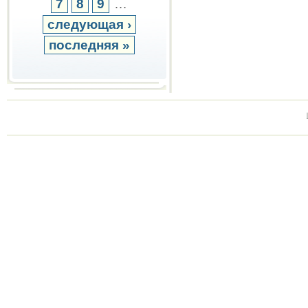
7
8
9
…
следующая ›
последняя »