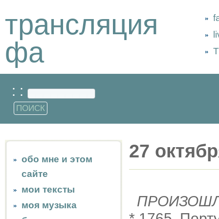
трансляция
f
l
фа
Т
: :
27 октябр
обо мне и этом
сайте
мои тексты
ПРОИЗОШ
моя музыка
* 1765, Пор