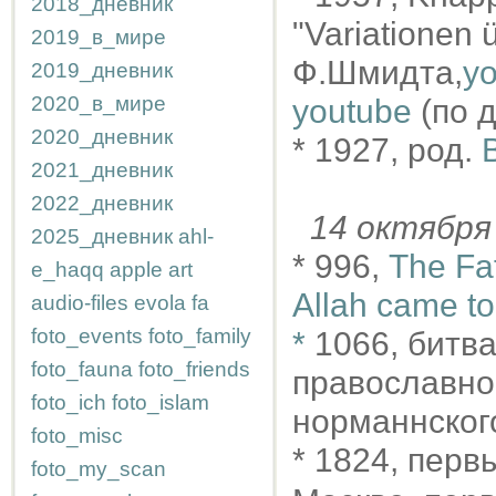
2018_дневник
"Variationen 
2019_в_мире
Ф.Шмидта,
y
2019_дневник
2020_в_мире
youtube
(по 
2020_дневник
* 1927, род.
2021_дневник
2022_дневник
14 октябр
2025_дневник
ahl-
* 996,
The Fa
e_haqq
apple
art
Allah came to
audio-files
evola
fa
foto_events
foto_family
*
1066, битва
foto_fauna
foto_friends
православно
foto_ich
foto_islam
норманнског
foto_misc
* 1824, перв
foto_my_scan