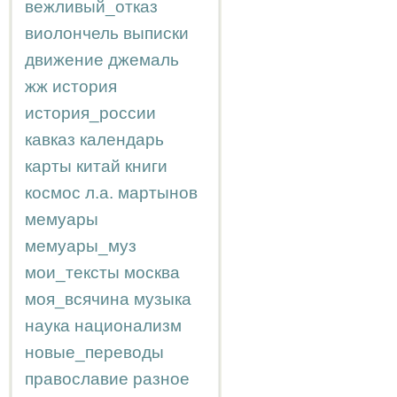
вежливый_отказ
виолончель
выписки
движение
джемаль
жж
история
история_россии
кавказ
календарь
карты
китай
книги
космос
л.а.
мартынов
мемуары
мемуары_муз
мои_тексты
москва
моя_всячина
музыка
наука
национализм
новые_переводы
православие
разное