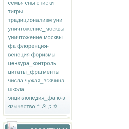
семья
сны
списки
тигры
традиционализм
уни
уничтожение_москвы
уничтожение москвы
фа
флоренция-
венеция
форизмы
цензура_контроль
цитаты_фрагменты
числа
чужая_всячина
школа
энциклопедия_фа
ю-з
язычество
†
☭
♫
✡