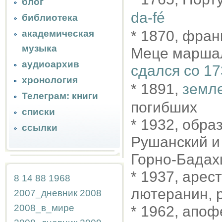
блог
da-fé
библиотека
* 1870, фран
академическая
музыка
Меце маршал 
аудиоархив
сдался со 17
хронология
* 1891,
земл
Телеграм: книги
погибших
списки
* 1932, обр
ссылки
Рушанский и
Горно-Бадах
* 1937, арес
8
14
88
1968
лютеранин, 
2007_дневник
2008
2008_в_мире
* 1962, апо