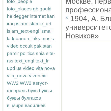
Москве, перв
foto_people
профессиона
foto_places
gb
gould
heidegger
internet
iran
*
1904, А. Б
iraq
islam
islamic_art
университет
islam_text-engl
ismaili
Новиков»
la
lebanon
links
music-
video
occult
pakistan
pamir
politics
shia
site-
rss
text_engl
text_fr
upd
us
video
vita nova
vita_nova
vivencia
WW2
WW2
август-
февраль
букв
буквы
буквы
булгаков
в_мире
васильев