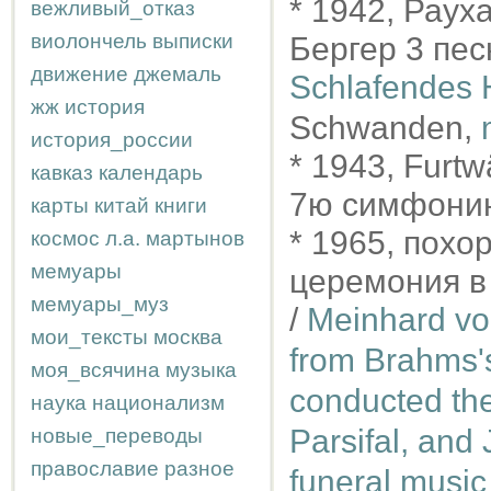
* 1942, Раух
вежливый_отказ
виолончель
выписки
Бергер 3 пес
движение
джемаль
Schlafendes
жж
история
Schwanden,
история_россии
* 1943, Furt
кавказ
календарь
7ю симфонию
карты
китай
книги
* 1965, пох
космос
л.а.
мартынов
мемуары
церемония в
мемуары_муз
/
Meinhard vo
мои_тексты
москва
from Brahms'
моя_всячина
музыка
conducted the
наука
национализм
Parsifal, and
новые_переводы
православие
разное
funeral musi