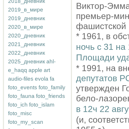
2018_дневник
Виктор-Эмман
2019_в_мире
премьер-мин
2019_дневник
фашистской 
2020_в_мире
* 1961, в об
2020_дневник
2021_дневник
ночь с 31 на
2022_дневник
Площади уда
2025_дневник
ahl-
* 1991, на 
e_haqq
apple
art
депутатов 
audio-files
evola
fa
утвержден Г
foto_events
foto_family
foto_fauna
foto_friends
бело-лазоре
foto_ich
foto_islam
в 12ч 22 авг
foto_misc
(и, соответ
foto_my_scan