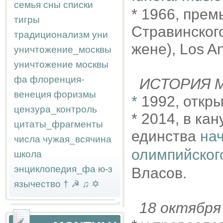
семья
сны
списки
* 1966, прем
тигры
Стравинского
традиционализм
уни
жене), Los A
уничтожение_москвы
уничтожение москвы
фа
флоренция-
ИСТОРИЯ М
венеция
форизмы
*
1992, откр
цензура_контроль
* 2014, в ка
цитаты_фрагменты
единства
на
числа
чужая_всячина
олимпийског
школа
энциклопедия_фа
ю-з
Власов.
язычество
†
☭
♫
✡
18 октябр