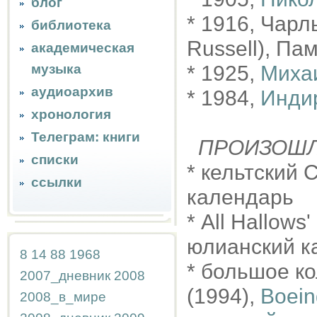
блог
* 1916, Чарл
библиотека
Russell), Па
академическая
музыка
* 1925,
Миха
аудиоархив
* 1984,
Инди
хронология
Телеграм: книги
ПРОИЗОШ
списки
* кельтский 
ссылки
календарь
* All Hallows
юлианский к
8
14
88
1968
* большое к
2007_дневник
2008
(1994),
Boein
2008_в_мире