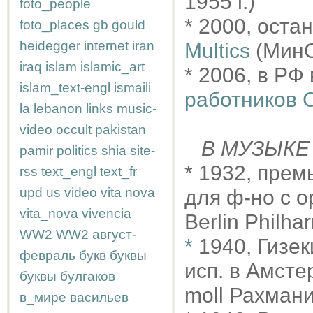
1955 г.)
foto_people
* 2000, оста
foto_places
gb
gould
heidegger
internet
iran
Multics
(МинО
iraq
islam
islamic_art
* 2006, в РФ
islam_text-engl
ismaili
работников 
la
lebanon
links
music-
video
occult
pakistan
В МУЗЫКЕ
pamir
politics
shia
site-
* 1932, пре
rss
text_engl
text_fr
upd
us
video
vita nova
для ф-но с ор
vita_nova
vivencia
Berlin Philha
WW2
WW2
август-
*
1940, Гизе
февраль
букв
буквы
исп. в Амстер
буквы
булгаков
moll Рахман
в_мире
васильев