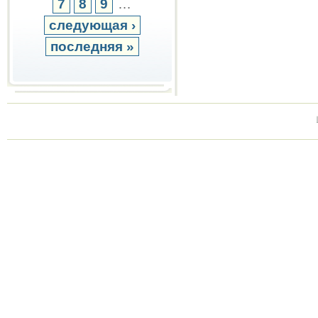
7
8
9
…
следующая ›
последняя »