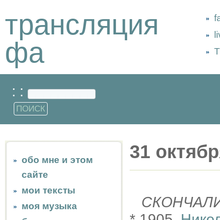
трансляция
f
l
фа
Т
: :
31 октябр
обо мне и этом
сайте
мои тексты
СКОНЧАЛ
моя музыка
* 1905,
Нико