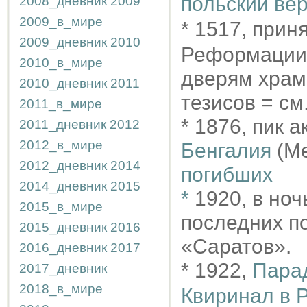
польский ве
2008_дневник
2009
2009_в_мире
* 1517, приня
2009_дневник
2010
Реформации:
2010_в_мире
дверям храма
2010_дневник
2011
тезисов = с
2011_в_мире
* 1876, пик 
2011_дневник
2012
2012_в_мире
Бенгалия
(Me
2012_дневник
2014
погибших
2014_дневник
2015
*
1920, в ноч
2015_в_мире
последних п
2015_дневник
2016
«Саратов».
2016_дневник
2017
* 1922,
Пара
2017_дневник
2018_в_мире
Квиринал в 