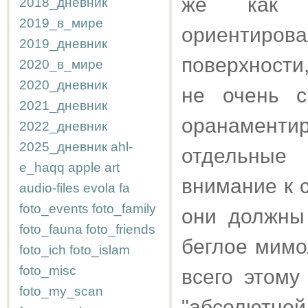
же как и
2018_дневник
2019_в_мире
ориентиро
2019_дневник
поверхности
2020_в_мире
2020_дневник
не очень с
2021_дневник
оранамент
2022_дневник
2025_дневник
ahl-
отдельные
e_haqq
apple
art
внимание к с
audio-files
evola
fa
foto_events
foto_family
они должны 
foto_fauna
foto_friends
беглое мимо
foto_ich
foto_islam
foto_misc
всего этому
foto_my_scan
"абсолютн