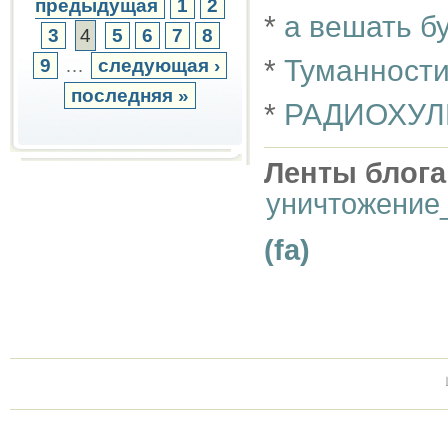
предыдущая
1
2
*
а вешать б
3
4
5
6
7
8
*
Туманности
9
…
следующая ›
последняя »
*
РАДИОХУЛ
Ленты блога
уничтожение
(fa)