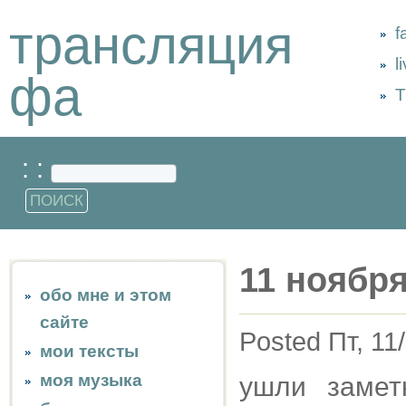
трансляция
f
l
фа
Т
: :
11 ноября
обо мне и этом
сайте
Posted Пт, 11
мои тексты
моя музыка
ушли замет