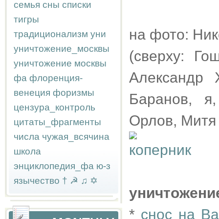
семья
сны
списки
тигры
на фото: Ни
традиционализм
уни
уничтожение_москвы
(сверху: Го
уничтожение москвы
Александр 
фа
флоренция-
венеция
форизмы
Баранов, я
цензура_контроль
Орлов, Митя
цитаты_фрагменты
числа
чужая_всячина
школа
энциклопедия_фа
ю-з
язычество
†
☭
♫
✡
уничтожени
*
снос на Ва