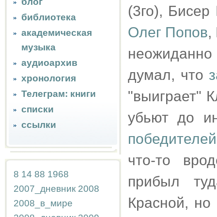
блог
(3го), Бисер
библиотека
Олег Попов
,
академическая
музыка
неожиданно 
аудиоархив
думал, что
з
хронология
"выиграет" К
Телеграм: книги
списки
убьют до и
ссылки
победителей
что-то вро
8
14
88
1968
прибыл туд
2007_дневник
2008
Красной, но
2008_в_мире