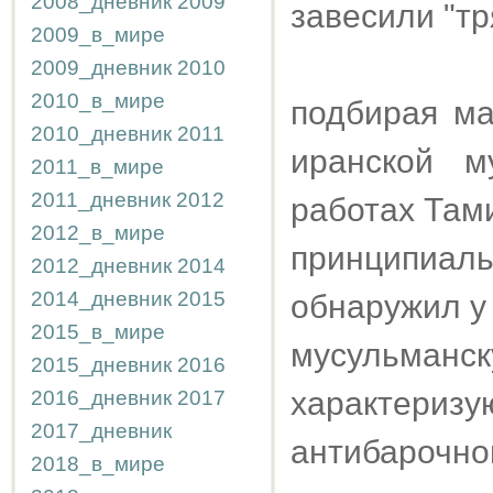
2008_дневник
2009
завесили "т
2009_в_мире
2009_дневник
2010
2010_в_мире
подбирая м
2010_дневник
2011
иранской м
2011_в_мире
2011_дневник
2012
работах Тами
2012_в_мире
принципиал
2012_дневник
2014
2014_дневник
2015
обнаружил у
2015_в_мире
мусульманск
2015_дневник
2016
характериз
2016_дневник
2017
2017_дневник
антибарочно
2018_в_мире