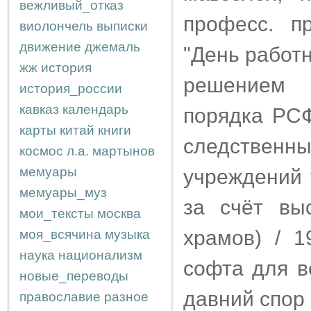
вежливый_отказ
професс. п
виолончель
выписки
движение
джемаль
"День работ
жж
история
решением 
история_россии
кавказ
календарь
порядка РСФ
карты
китай
книги
следственн
космос
л.а.
мартынов
мемуары
учреждений 
мемуары_муз
за счёт вы
мои_тексты
москва
храмов) / 1
моя_всячина
музыка
наука
национализм
софта для в
новые_переводы
давний спор
православие
разное