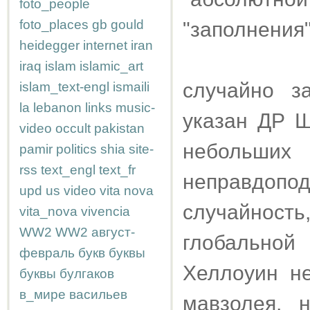
foto_people
foto_places
gb
gould
"заполнения"
heidegger
internet
iran
iraq
islam
islamic_art
случайно з
islam_text-engl
ismaili
la
lebanon
links
music-
указан ДР Ш
video
occult
pakistan
небольших
pamir
politics
shia
site-
rss
text_engl
text_fr
неправдопо
upd
us
video
vita nova
случайнос
vita_nova
vivencia
WW2
WW2
август-
глобальной
февраль
букв
буквы
Хеллоуин н
буквы
булгаков
в_мире
васильев
мавзолея, 