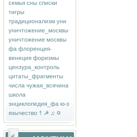
семья
сны
списки
тигры
традиционализм
уни
уничтожение_москвы
уничтожение москвы
фа
флоренция-
венеция
форизмы
цензура_контроль
цитаты_фрагменты
числа
чужая_всячина
школа
энциклопедия_фа
ю-з
язычество
†
☭
♫
✡