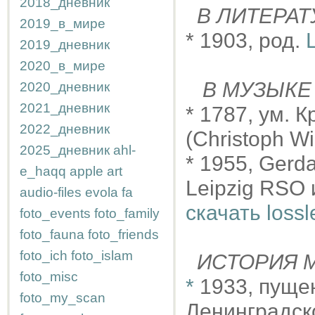
2018_дневник
В ЛИТЕРАТ
2019_в_мире
* 1903, род.
2019_дневник
2020_в_мире
В МУЗЫКЕ
2020_дневник
2021_дневник
* 1787, ум.
2022_дневник
(Christoph Wi
2025_дневник
ahl-
* 1955, Gerda
e_haqq
apple
art
Leipzig RSO 
audio-files
evola
fa
скачать lossl
foto_events
foto_family
foto_fauna
foto_friends
foto_ich
foto_islam
ИСТОРИЯ М
foto_misc
*
1933, пуще
foto_my_scan
Ленинградск