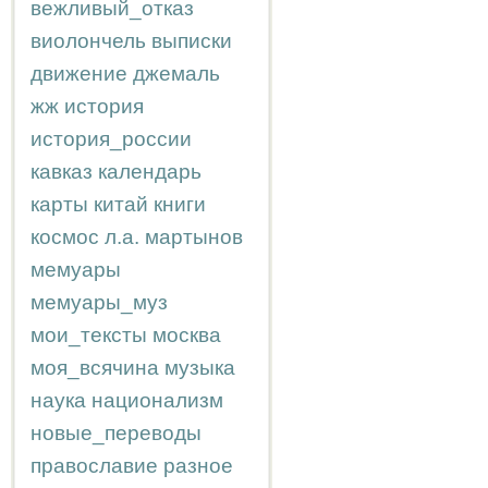
вежливый_отказ
виолончель
выписки
движение
джемаль
жж
история
история_россии
кавказ
календарь
карты
китай
книги
космос
л.а.
мартынов
мемуары
мемуары_муз
мои_тексты
москва
моя_всячина
музыка
наука
национализм
новые_переводы
православие
разное