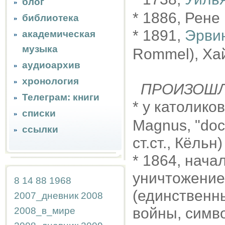
блог
* 1886, Рене
библиотека
* 1891,
Эрви
академическая
музыка
Rommel), Ха
аудиоархив
хронология
ПРОИЗОШ
Телеграм: книги
* у католико
списки
Magnus, "doct
ссылки
ст.ст., Кёльн)
* 1864, нач
уничтожение
8
14
88
1968
(единственн
2007_дневник
2008
войны, симво
2008_в_мире