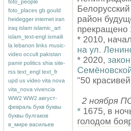
foto_people
Белорусский 
foto_places
gb
gould
район будущ
heidegger
internet
iran
прекращено 
iraq
islam
islamic_art
islam_text-engl
ismaili
* 2010, нача
la
lebanon
links
music-
на ул. Ленин
video
occult
pakistan
* 2020,
закон
pamir
politics
shia
site-
Семёновско
rss
text_engl
text_fr
"50 красиве
upd
us
video
vita nova
vita_nova
vivencia
WW2
WW2
август-
2 ноября 
февраль
букв
буквы
*
1675, в но
буквы
булгаков
голодом боя
в_мире
васильев