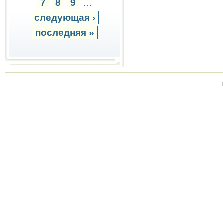
7
8
9
…
следующая ›
последняя »