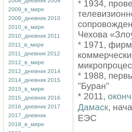
2008_дневник
2009
*
1934, пров
2009_в_мире
телевизионн
2009_дневник
2010
сопровожден
2010_в_мире
Чехова «Зло
2010_дневник
2011
*
1971, фирма
2011_в_мире
коммерчески
2011_дневник
2012
2012_в_мире
микропроцес
2012_дневник
2014
*
1988, перв
2014_дневник
2015
"Буран"
2015_в_мире
* 2011,
оконч
2015_дневник
2016
Дамаск
, нач
2016_дневник
2017
2017_дневник
ЕЭС
2018_в_мире