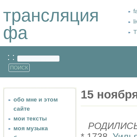
трансляция
f
l
фа
Т
: :
15 ноябр
обо мне и этом
сайте
мои тексты
РОДИЛИС
моя музыка
* 1738,
Уиль