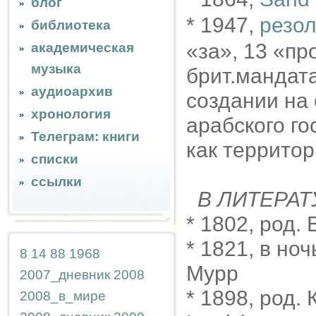
блог
* 1947,
резо
библиотека
«за», 13 «пр
академическая
музыка
брит.мандата
аудиоархив
создании на 
хронология
арабского г
Телеграм: книги
как территор
списки
ссылки
В ЛИТЕРАТ
* 1802, род.
* 1821, в но
8
14
88
1968
Мурр
2007_дневник
2008
* 1898, род. 
2008_в_мире