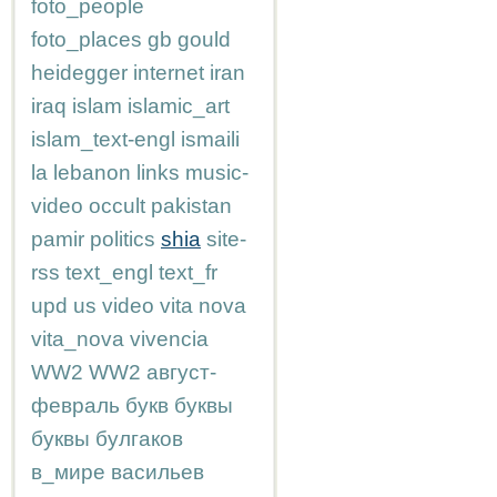
foto_people
foto_places
gb
gould
heidegger
internet
iran
iraq
islam
islamic_art
islam_text-engl
ismaili
la
lebanon
links
music-
video
occult
pakistan
pamir
politics
shia
site-
rss
text_engl
text_fr
upd
us
video
vita nova
vita_nova
vivencia
WW2
WW2
август-
февраль
букв
буквы
буквы
булгаков
в_мире
васильев