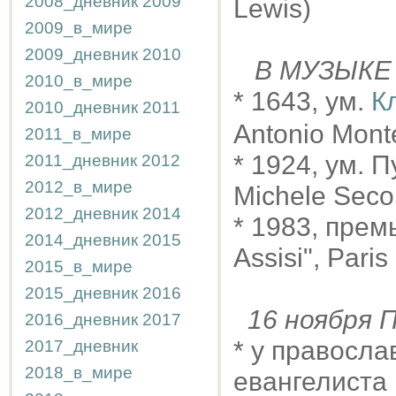
2008_дневник
2009
Lewis)
2009_в_мире
2009_дневник
2010
В МУЗЫКЕ
2010_в_мире
* 1643, ум.
К
2010_дневник
2011
Antonio Mont
2011_в_мире
* 1924, ум. 
2011_дневник
2012
2012_в_мире
Michele Seco
2012_дневник
2014
* 1983, прем
2014_дневник
2015
Assisi", Pari
2015_в_мире
2015_дневник
2016
16 ноября
2016_дневник
2017
* у правосла
2017_дневник
2018_в_мире
евангелиста