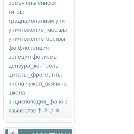
семья
сны
списки
тигры
традиционализм
уни
уничтожение_москвы
уничтожение москвы
фа
флоренция-
венеция
форизмы
цензура_контроль
цитаты_фрагменты
числа
чужая_всячина
школа
энциклопедия_фа
ю-з
язычество
†
☭
♫
✡