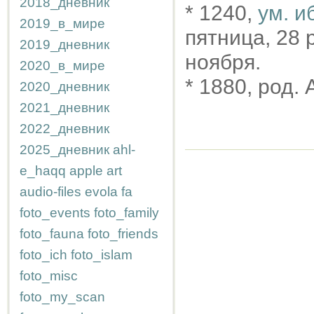
2018_дневник
* 1240,
ум. и
2019_в_мире
пятница, 28 р
2019_дневник
ноября.
2020_в_мире
* 1880, род.
2020_дневник
2021_дневник
2022_дневник
2025_дневник
ahl-
e_haqq
apple
art
audio-files
evola
fa
foto_events
foto_family
foto_fauna
foto_friends
foto_ich
foto_islam
foto_misc
foto_my_scan