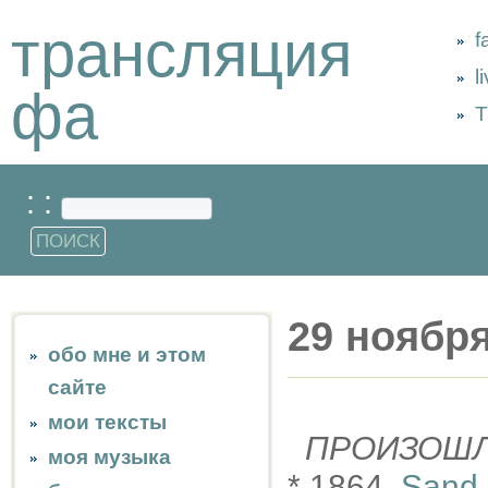
трансляция
f
l
фа
Т
: :
29 ноябр
обо мне и этом
сайте
мои тексты
ПРОИЗОШ
моя музыка
* 1864,
Sand 