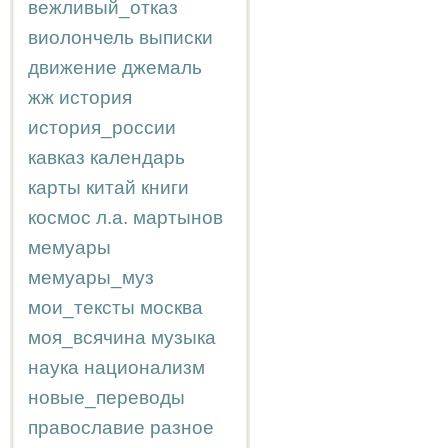
вежливый_отказ
виолончель
выписки
движение
джемаль
жж
история
история_россии
кавказ
календарь
карты
китай
книги
космос
л.а.
мартынов
мемуары
мемуары_муз
мои_тексты
москва
моя_всячина
музыка
наука
национализм
новые_переводы
православие
разное