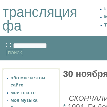
трансляция
f
l
фа
Т
: :
30 ноябр
обо мне и этом
сайте
мои тексты
СКОНЧАЛ
моя музыка
*
1994, Ги Д