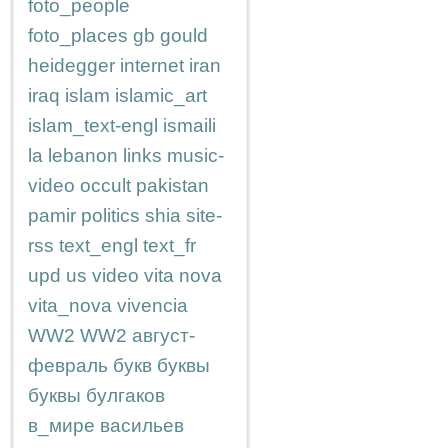
foto_people
foto_places
gb
gould
heidegger
internet
iran
iraq
islam
islamic_art
islam_text-engl
ismaili
la
lebanon
links
music-
video
occult
pakistan
pamir
politics
shia
site-
rss
text_engl
text_fr
upd
us
video
vita nova
vita_nova
vivencia
WW2
WW2
август-
февраль
букв
буквы
буквы
булгаков
в_мире
васильев