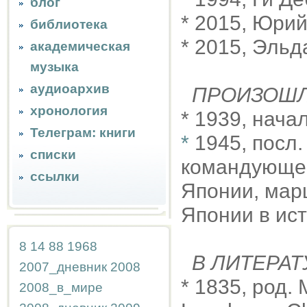
блог
* 2015, Юри
библиотека
* 2015, Эльд
академическая
музыка
аудиоархив
ПРОИЗОШ
хронология
* 1939, нача
Телеграм: книги
*
1945, посл.
списки
командующег
ссылки
Японии, мар
Японии в ист
8
14
88
1968
В ЛИТЕРАТ
2007_дневник
2008
* 1835, род.
2008_в_мире