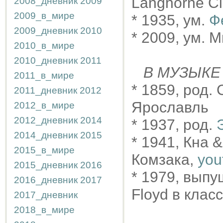
Langhorne C
2008_дневник
2009
2009_в_мире
* 1935, ум.
Ф
2009_дневник
2010
* 2009, ум. 
2010_в_мире
2010_дневник
2011
В МУЗЫКЕ
2011_в_мире
* 1859, род. 
2011_дневник
2012
Ярославль
2012_в_мире
2012_дневник
2014
* 1937, род.
2014_дневник
2015
* 1941, Кна 
2015_в_мире
Комзака,
you
2015_дневник
2016
* 1979, выпу
2016_дневник
2017
Floyd в клас
2017_дневник
2018_в_мире