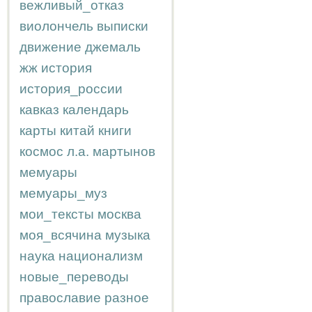
вежливый_отказ
виолончель
выписки
движение
джемаль
жж
история
история_россии
кавказ
календарь
карты
китай
книги
космос
л.а.
мартынов
мемуары
мемуары_муз
мои_тексты
москва
моя_всячина
музыка
наука
национализм
новые_переводы
православие
разное