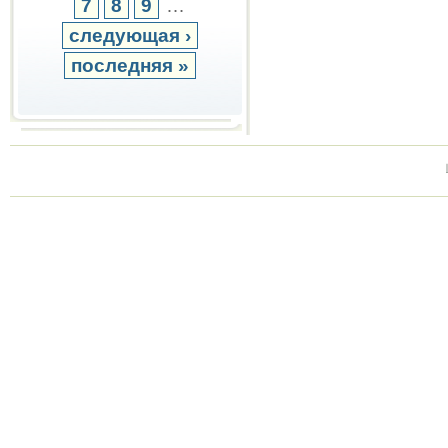
7
8
9
…
следующая ›
последняя »