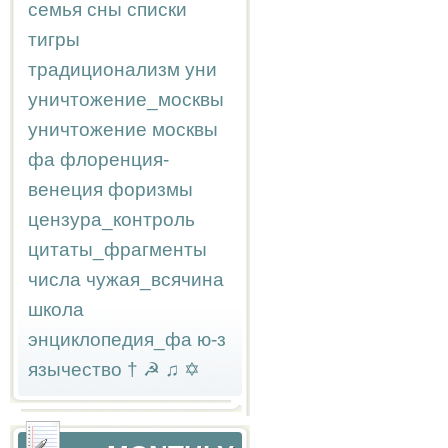
семья
сны
списки
тигры
традиционализм
уни
уничтожение_москвы
уничтожение москвы
фа
флоренция-
венеция
форизмы
цензура_контроль
цитаты_фрагменты
числа
чужая_всячина
школа
энциклопедия_фа
ю-з
язычество
†
☭
♫
✡