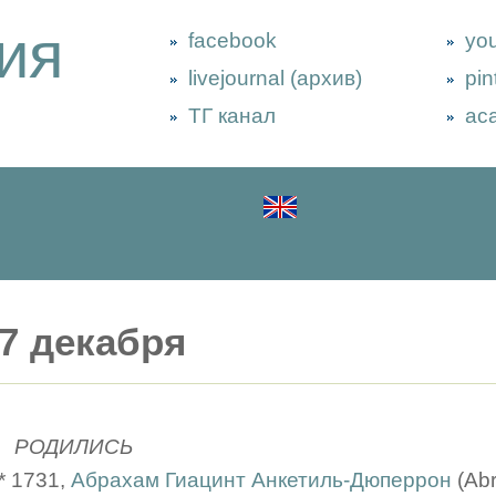
ия
facebook
yo
livejournal (архив)
pin
ТГ канал
ac
7 декабря
РОДИЛИСЬ
* 1731,
Абрахам Гиацинт Анкетиль-Дюперрон
(Abr