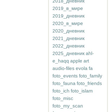
2018_дневник
2019_в_мире
2019_дневник
2020_в_мире
2020_дневник
2021_дневник
2022_дневник
2025_дневник
ahl-
e_haqq
apple
art
audio-files
evola
fa
foto_events
foto_family
foto_fauna
foto_friends
foto_ich
foto_islam
foto_misc
foto_my_scan