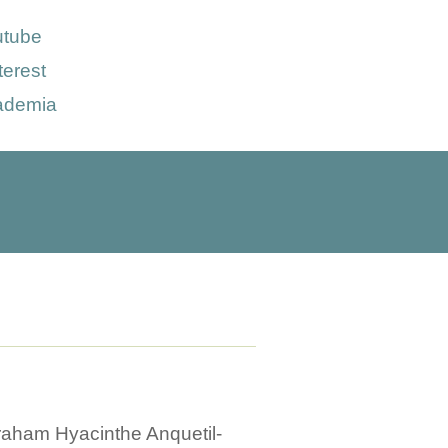
utube
terest
ademia
aham Hyacinthe Anquetil-