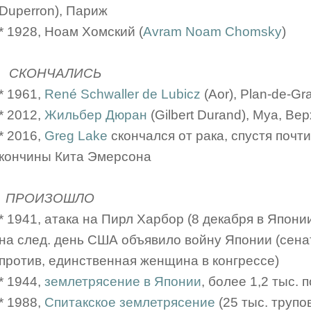
Duperron), Париж
* 1928, Ноам Хомский (
Avram Noam Chomsky
)
СКОНЧАЛИСЬ
* 1961,
René Schwaller de Lubicz
(Aor), Plan-de-Gr
* 2012,
Жильбер Дюран
(Gilbert Durand), Муа, Ве
* 2016,
Greg Lake
скончался от рака, спустя почт
кончины Кита Эмерсона
ПРОИЗОШЛО
* 1941, атака на Пирл Харбор (8 декабря в Япони
на след. день США объявило войну Японии (сенат
против, единственная женщина в конгрессе)
* 1944,
землетрясение в Японии
, более 1,2 тыс. 
* 1988,
Спитакское землетрясение
(25 тыс. трупо