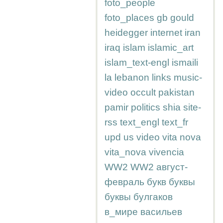
foto_people
foto_places
gb
gould
heidegger
internet
iran
iraq
islam
islamic_art
islam_text-engl
ismaili
la
lebanon
links
music-
video
occult
pakistan
pamir
politics
shia
site-
rss
text_engl
text_fr
upd
us
video
vita nova
vita_nova
vivencia
WW2
WW2
август-
февраль
букв
буквы
буквы
булгаков
в_мире
васильев