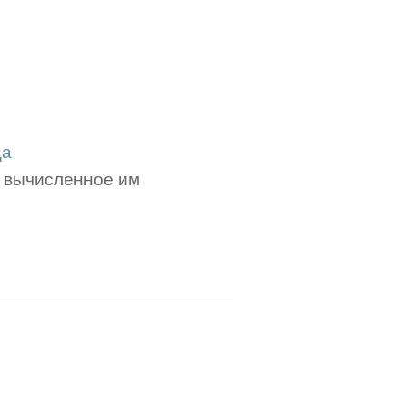
ца
т вычисленное им