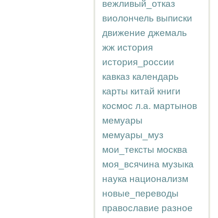
вежливый_отказ
виолончель
выписки
движение
джемаль
жж
история
история_россии
кавказ
календарь
карты
китай
книги
космос
л.а.
мартынов
мемуары
мемуары_муз
мои_тексты
москва
моя_всячина
музыка
наука
национализм
новые_переводы
православие
разное