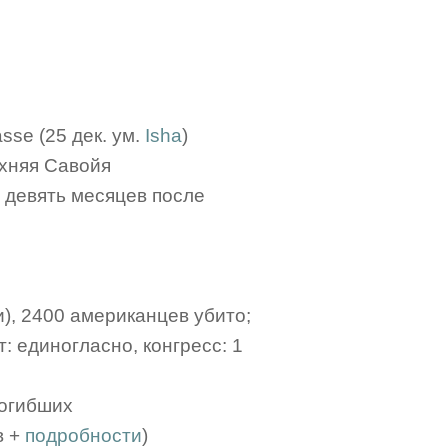
asse (25 дек. ум.
Isha
)
рхняя Савойя
и девять месяцев после
и), 2400 американцев убито;
: единогласно, конгресс: 1
погибших
в +
подробности
)