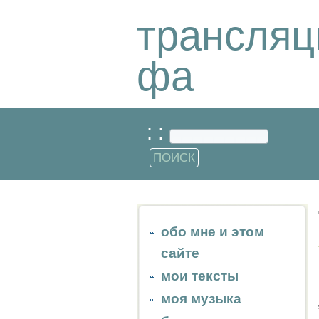
трансляц
фа
: :
обо мне и этом
сайте
мои тексты
моя музыка