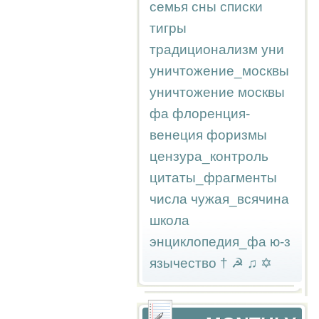
семья
сны
списки
тигры
традиционализм
уни
уничтожение_москвы
уничтожение москвы
фа
флоренция-
венеция
форизмы
цензура_контроль
цитаты_фрагменты
числа
чужая_всячина
школа
энциклопедия_фа
ю-з
язычество
†
☭
♫
✡