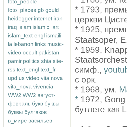
foto_people
* 1793, прем
foto_places
gb
gould
церкви Цист
heidegger
internet
iran
iraq
islam
islamic_art
* 1925, пре
islam_text-engl
ismaili
Staatsoper, E
la
lebanon
links
music-
* 1959, Knap
video
occult
pakistan
Staatsorchest
pamir
politics
shia
site-
симф.,
youtu
rss
text_engl
text_fr
с орк.
upd
us
video
vita nova
vita_nova
vivencia
* 1968, ум.
M
WW2
WW2
август-
*
1972, Gong
февраль
букв
буквы
бутлеге как 
буквы
булгаков
в_мире
васильев