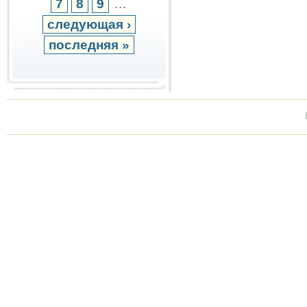
7
8
9
…
следующая ›
последняя »