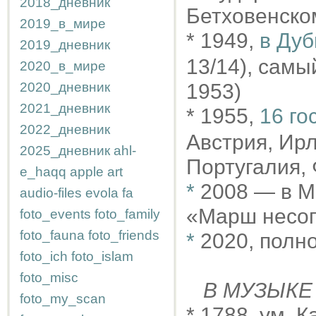
2018_дневник
Бетховенско
2019_в_мире
* 1949,
в Дуб
2019_дневник
13/14), самы
2020_в_мире
2020_дневник
1953)
2021_дневник
* 1955,
16 го
2022_дневник
Австрия, Ирл
2025_дневник
ahl-
Португалия,
e_haqq
apple
art
*
2008 — в М
audio-files
evola
fa
«Марш несог
foto_events
foto_family
foto_fauna
foto_friends
*
2020, полн
foto_ich
foto_islam
foto_misc
В МУЗЫКЕ
foto_my_scan
* 1788, ум. 