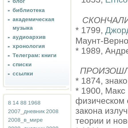
блог
библиотека
СКОНЧАЛ
академическая
музыка
* 1799,
Джор
аудиоархив
Маунт-Верно
хронология
* 1989, Анд
Телеграм: книги
списки
ПРОИЗОШ
ссылки
* 1874, знак
* 1900, Мак
физическом 
8
14
88
1968
закона излуч
2007_дневник
2008
теории и нов
2008_в_мире