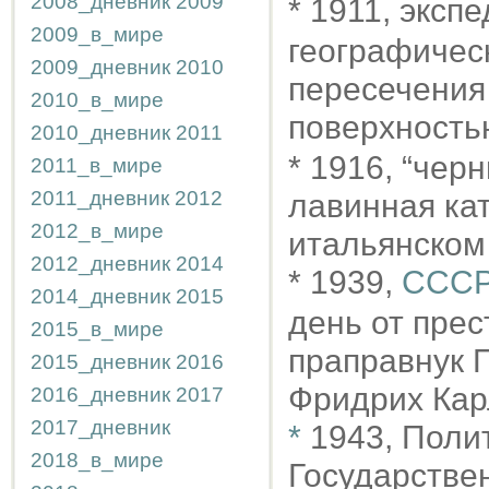
2008_дневник
2009
* 1911, эксп
2009_в_мире
географичес
2009_дневник
2010
пересечения
2010_в_мире
поверхность
2010_дневник
2011
* 1916, “чер
2011_в_мире
2011_дневник
2012
лавинная ка
2012_в_мире
итальянском 
2012_дневник
2014
* 1939,
СССР
2014_дневник
2015
день от прес
2015_в_мире
праправнук П
2015_дневник
2016
Фридрих Кар
2016_дневник
2017
2017_дневник
*
1943, Поли
2018_в_мире
Государстве