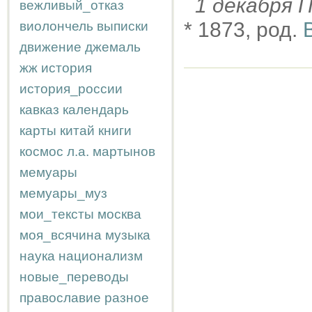
1 декабря
вежливый_отказ
* 1873, род.
виолончель
выписки
движение
джемаль
жж
история
история_россии
кавказ
календарь
карты
китай
книги
космос
л.а.
мартынов
мемуары
мемуары_муз
мои_тексты
москва
моя_всячина
музыка
наука
национализм
новые_переводы
православие
разное