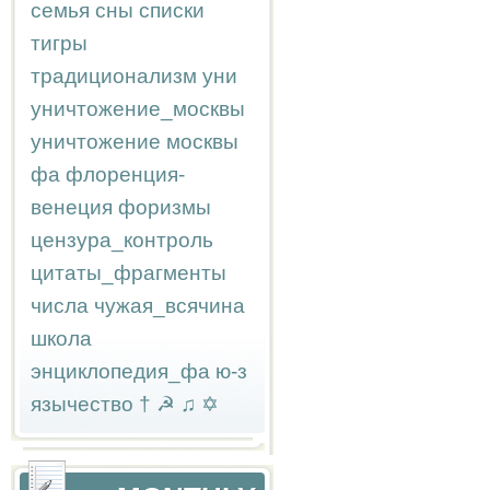
семья
сны
списки
тигры
традиционализм
уни
уничтожение_москвы
уничтожение москвы
фа
флоренция-
венеция
форизмы
цензура_контроль
цитаты_фрагменты
числа
чужая_всячина
школа
энциклопедия_фа
ю-з
язычество
†
☭
♫
✡