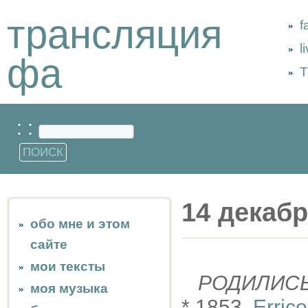
трансляция
f
l
фа
Т
: :
14 декаб
обо мне и этом
сайте
мои тексты
РОДИЛИС
моя музыка
* 1853,
Erric