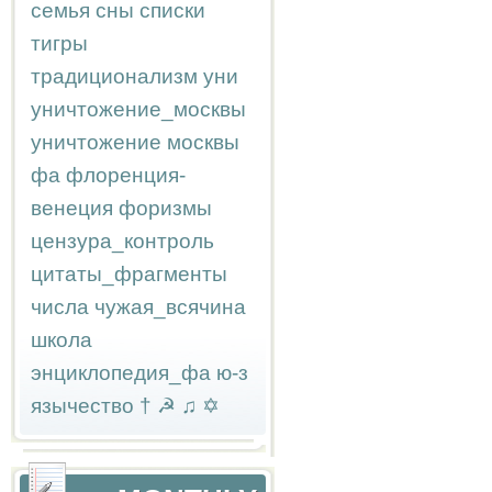
семья
сны
списки
тигры
традиционализм
уни
уничтожение_москвы
уничтожение москвы
фа
флоренция-
венеция
форизмы
цензура_контроль
цитаты_фрагменты
числа
чужая_всячина
школа
энциклопедия_фа
ю-з
язычество
†
☭
♫
✡