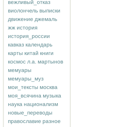
вежливый_отказ
виолончель
выписки
движение
джемаль
жж
история
история_россии
кавказ
календарь
карты
китай
книги
космос
л.а.
мартынов
мемуары
мемуары_муз
мои_тексты
москва
моя_всячина
музыка
наука
национализм
новые_переводы
православие
разное