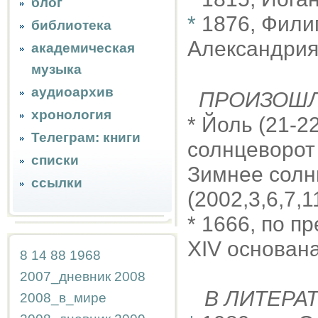
блог
*
1876, Фили
библиотека
Александрия
академическая
музыка
аудиоархив
ПРОИЗОШ
хронология
* Йоль (21-22
Телеграм: книги
солнцеворот 
списки
Зимнее солн
ссылки
(2002,3,6,7,1
* 1666, по 
XIV основан
8
14
88
1968
2007_дневник
2008
В ЛИТЕРА
2008_в_мире