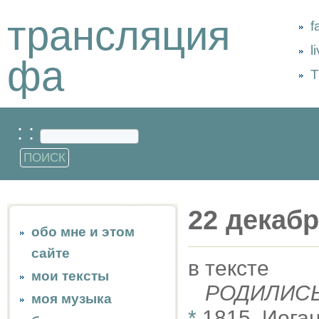
трансляция
f
l
фа
Т
: :
22 декаб
обо мне и этом
сайте
в тексте
мои тексты
РОДИЛИС
моя музыка
*
1815, Иога