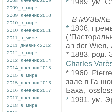
2008_дневник
2009
*
1989, ум. 
2009_в_мире
2009_дневник
2010
В МУЗЫКЕ
2010_в_мире
*
1808, прем
2010_дневник
2011
("Пастораль
2011_в_мире
an der Wien,
2011_дневник
2012
2012_в_мире
* 1883, род. 
2012_дневник
2014
Charles Varè
2014_дневник
2015
* 1960, Pier
2015_в_мире
зале в Ганн
2015_дневник
2016
Баха, lossle
2016_дневник
2017
2017_дневник
*
1991, ум. 
2018_в_мире