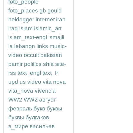
foto_people
foto_places
gb
gould
heidegger
internet
iran
iraq
islam
islamic_art
islam_text-engl
ismaili
la
lebanon
links
music-
video
occult
pakistan
pamir
politics
shia
site-
rss
text_engl
text_fr
upd
us
video
vita nova
vita_nova
vivencia
WW2
WW2
август-
февраль
букв
буквы
буквы
булгаков
в_мире
васильев