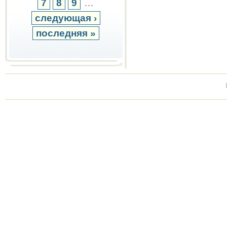
7
8
9
…
следующая ›
последняя »