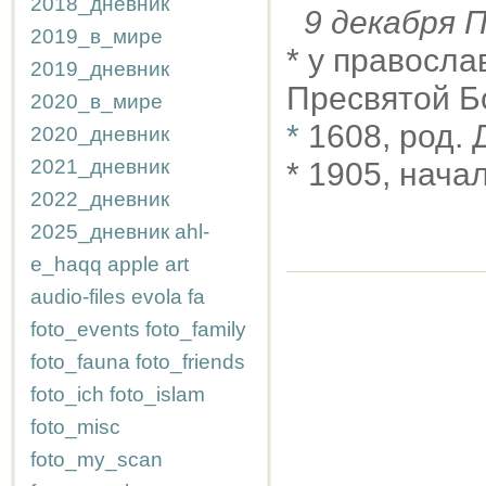
2018_дневник
9 декабря
2019_в_мире
* у правосл
2019_дневник
Пресвятой Б
2020_в_мире
*
1608, род.
2020_дневник
2021_дневник
* 1905, нача
2022_дневник
2025_дневник
ahl-
e_haqq
apple
art
audio-files
evola
fa
foto_events
foto_family
foto_fauna
foto_friends
foto_ich
foto_islam
foto_misc
foto_my_scan