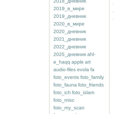
2018_дневник
2019_в_мире
2019_дневник
2020_в_мире
2020_дневник
2021_дневник
2022_дневник
2025_дневник
ahl-
e_haqq
apple
art
audio-files
evola
fa
foto_events
foto_family
foto_fauna
foto_friends
foto_ich
foto_islam
foto_misc
foto_my_scan