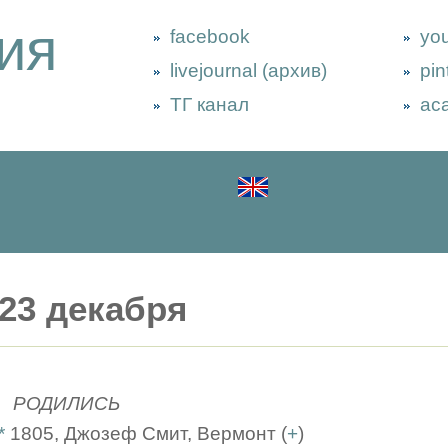
ия
facebook
yo
livejournal (архив)
pin
ТГ канал
ac
23 декабря
РОДИЛИСЬ
*
1805, Джозеф Смит, Вермонт (
+
)