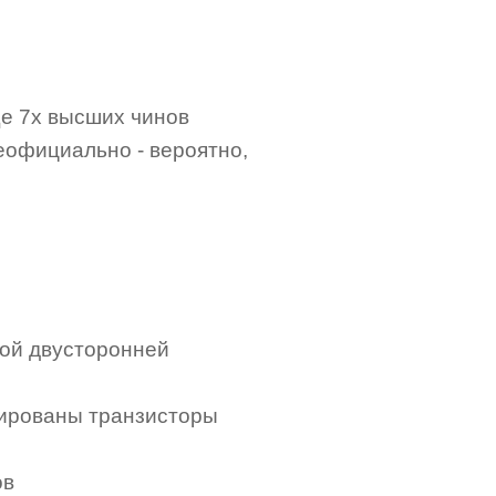
ще 7х высших чинов
Неофициально - вероятно,
вой двусторонней
трированы транзисторы
ов