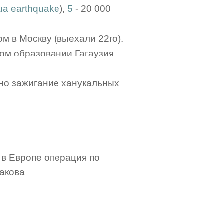
ua earthquake
),
5
- 20 000
м в Москву (выехали 22го).
ном образовании Гагаузия
но зажигание ханукальных
 в Европе операция по
акова