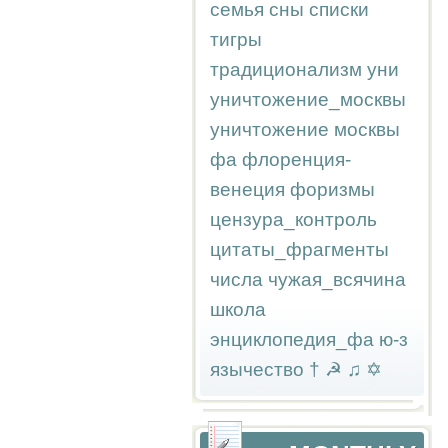
семья
сны
списки
тигры
традиционализм
уни
уничтожение_москвы
уничтожение москвы
фа
флоренция-
венеция
форизмы
цензура_контроль
цитаты_фрагменты
числа
чужая_всячина
школа
энциклопедия_фа
ю-з
язычество
†
☭
♫
✡