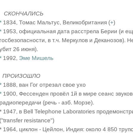
СКОНЧАЛИСЬ
*
1834, Томас Мальтус, Великобритания (
+
)
*
1953, официальная дата расстрела Берии (и е
госбезопасности, в т.ч. Меркулов и Деканозов). 
убит 26 июня).
*
1992,
Эме Мишель
ПРОИЗОШЛО
*
1888, ван Гог отрезал свое ухо
*
1900, Фессенден провёл 1й в мире сеанс звуко
радиопередачи (речь - азб. Морзе).
* 1947, в Bell Telephone Laboratories продемонс
("transfer resistance")
* 1964, циклон - Цейлон, Индия: около 4 850 труп