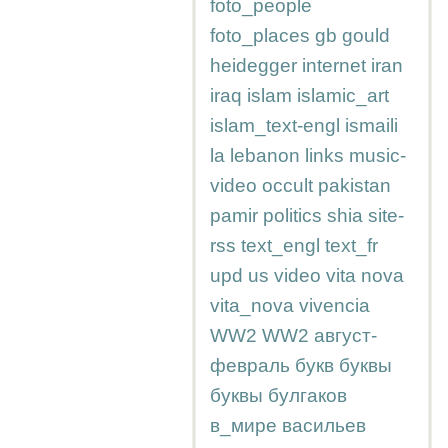
foto_people
foto_places
gb
gould
heidegger
internet
iran
iraq
islam
islamic_art
islam_text-engl
ismaili
la
lebanon
links
music-
video
occult
pakistan
pamir
politics
shia
site-
rss
text_engl
text_fr
upd
us
video
vita nova
vita_nova
vivencia
WW2
WW2
август-
февраль
букв
буквы
буквы
булгаков
в_мире
васильев