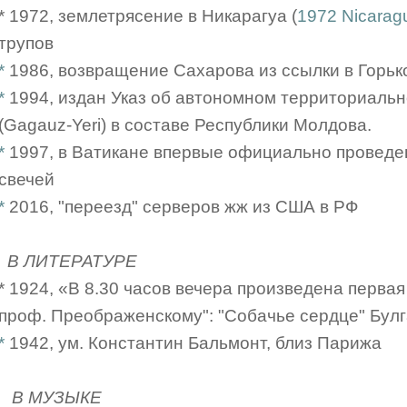
* 1972, землетрясение в Никарагуа (
1972 Nicarag
трупов
*
1986, возвращение Сахарова из ссылки в Горько
*
1994, издан Указ об автономном территориаль
(Gagauz-Yeri) в составе Республики Молдова.
*
1997, в Ватикане впервые официально проведе
свечей
*
2016, "переезд" серверов жж из США в РФ
В ЛИТЕРАТУРЕ
* 1924, «В 8.30 часов вечера произведена первая
проф. Преображенскому": "Собачье сердце" Булг
*
1942, ум. Константин Бальмонт, близ Парижа
В МУЗЫКЕ