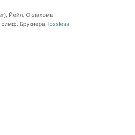
er), Йейл, Оклахома
 симф. Брукнера,
lossless