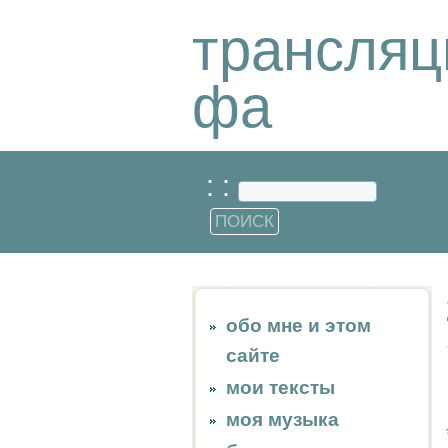
трансляц
фа
: :
обо мне и этом
сайте
мои тексты
моя музыка