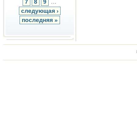
7
8
9
…
следующая ›
последняя »