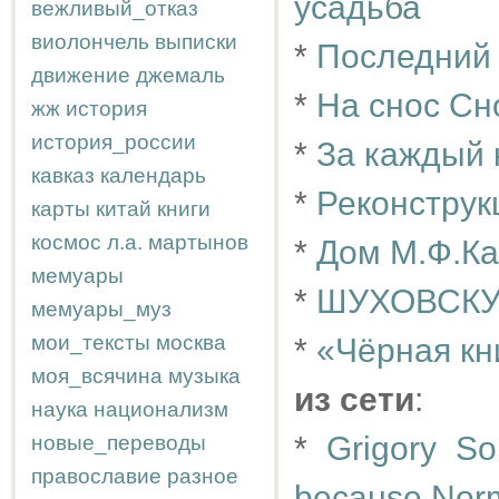
усадьба
вежливый_отказ
виолончель
выписки
*
Последний
движение
джемаль
*
На снос Сн
жж
история
история_россии
*
За каждый 
кавказ
календарь
*
Реконструк
карты
китай
книги
космос
л.а.
мартынов
*
Дом М.Ф.Ка
мемуары
*
ШУХОВСКУ
мемуары_муз
мои_тексты
москва
*
«Чёрная кн
моя_всячина
музыка
из сети
:
наука
национализм
*
Grigory S
новые_переводы
православие
разное
because Norm