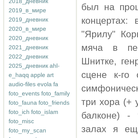
2018_дневник
был на про
2019_в_мире
концертах:
2019_дневник
2020_в_мире
"Ярилу" Кор
2020_дневник
мяча в пе
2021_дневник
2022_дневник
Шнитке, ген
2025_дневник
ahl-
сцене к-го
e_haqq
apple
art
audio-files
evola
fa
симфоническ
foto_events
foto_family
три хора (+
foto_fauna
foto_friends
foto_ich
foto_islam
балконе) -
foto_misc
залах я ещ
foto_my_scan