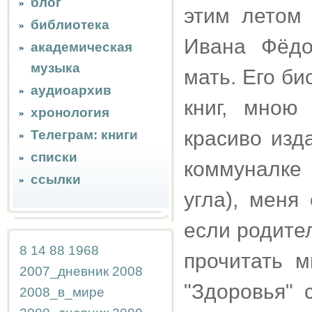
блог
этим летом
библиотека
Ивана Фёдо
академическая
музыка
мать. Его би
аудиоархив
книг, мною
хронология
красиво изд
Телеграм: книги
списки
коммуналке
ссылки
угла), меня
если родите
8
14
88
1968
прочитать м
2007_дневник
2008
"Здоровья" 
2008_в_мире