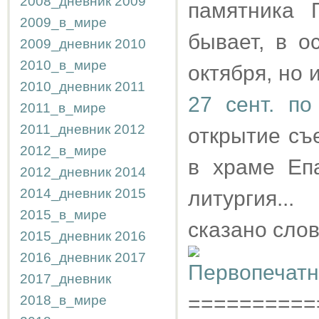
2008_дневник
2009
памятника 
2009_в_мире
бывает, в о
2009_дневник
2010
2010_в_мире
октября, но 
2010_дневник
2011
27 сент. по 
2011_в_мире
2011_дневник
2012
открытие съ
2012_в_мире
в храме Еп
2012_дневник
2014
2014_дневник
2015
литургия..
2015_в_мире
сказано слов
2015_дневник
2016
2016_дневник
2017
2017_дневник
==========
2018_в_мире