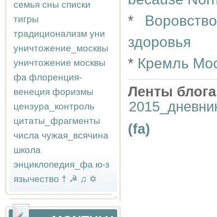
семья
сны
списки
*
Воровств
тигры
традиционализм
уни
здоровья
уничтожение_москвы
*
Кремль Мос
уничтожение москвы
фа
флоренция-
Ленты блога
венеция
форизмы
2015_дневни
цензура_контроль
цитаты_фрагменты
(fa)
числа
чужая_всячина
школа
энциклопедия_фа
ю-з
язычество
†
☭
♫
✡