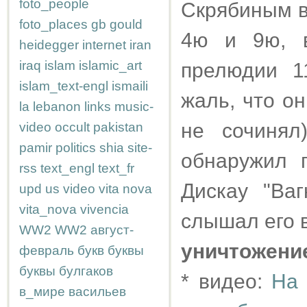
foto_people
Скрябиным в
foto_places
gb
gould
4ю и 9ю, 
heidegger
internet
iran
iraq
islam
islamic_art
прелюдии 1
islam_text-engl
ismaili
жаль, что он
la
lebanon
links
music-
не сочинял
video
occult
pakistan
pamir
politics
shia
site-
обнаружил 
rss
text_engl
text_fr
Дискау "Ва
upd
us
video
vita nova
vita_nova
vivencia
слышал его в
WW2
WW2
август-
уничтожени
февраль
букв
буквы
буквы
булгаков
* видео:
На 
в_мире
васильев