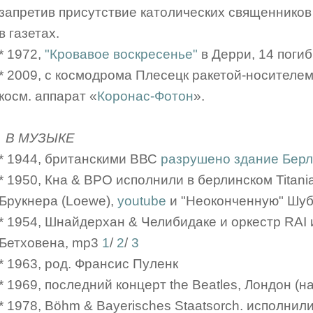
запретив присутствие католических священников
в газетах.
* 1972,
"Кровавое воскресенье"
в Дерри, 14 поги
* 2009, с космодрома Плесецк ракетой-носителе
косм. аппарат «
Коронас-Фотон
».
В МУЗЫКЕ
* 1944, британскими ВВС
разрушено здание Бер
* 1950, Кна & BPO исполнили в берлинском Titan
Брукнера (Loewe),
youtube
и "Неоконченную" Шу
* 1954, Шнайдерхан & Челибидаке и оркестр RAI
Бетховена, mp3
1
/
2
/
3
* 1963, род. Франсис Пуленк
* 1969, последний концерт the Beatles, Лондон (н
* 1978, Böhm & Bayerisches Staatsorch. исполни