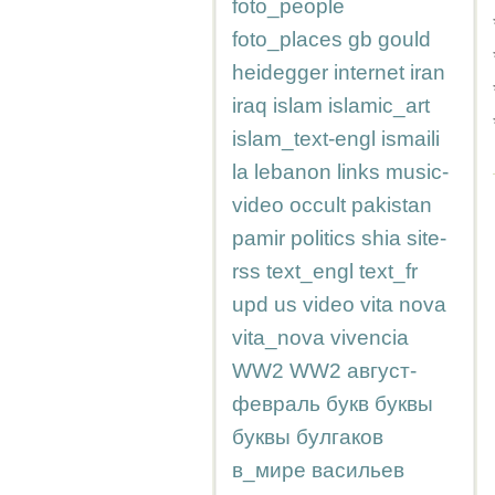
foto_people
foto_places
gb
gould
heidegger
internet
iran
iraq
islam
islamic_art
islam_text-engl
ismaili
la
lebanon
links
music-
video
occult
pakistan
pamir
politics
shia
site-
rss
text_engl
text_fr
upd
us
video
vita nova
vita_nova
vivencia
WW2
WW2
август-
февраль
букв
буквы
буквы
булгаков
в_мире
васильев