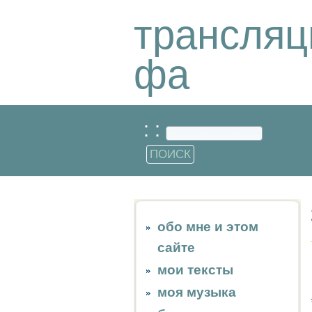
трансляц
фа
: :
обо мне и этом
сайте
мои тексты
моя музыка