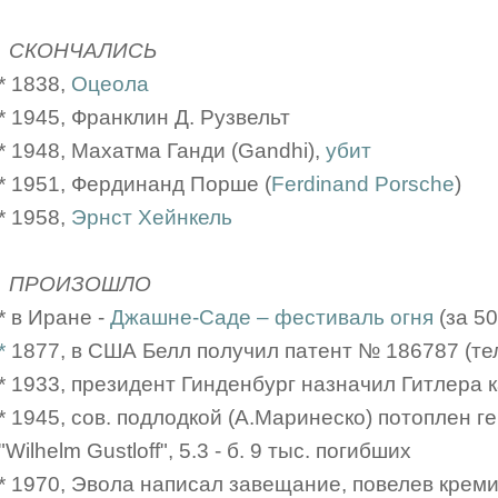
СКОНЧАЛИСЬ
* 1838,
Оцеола
* 1945, Франклин Д. Рузвельт
* 1948, Махатма Ганди (Gandhi),
убит
* 1951, Фердинанд Порше (
Ferdinand Porsche
)
* 1958,
Эрнст Хейнкель
ПРОИЗОШЛО
* в Иране -
Джашне-Саде – фестиваль огня
(за 50
*
1877, в США Белл получил патент № 186787 (те
* 1933, президент Гинденбург назначил Гитлера 
* 1945, сов. подлодкой (А.Маринеско) потоплен 
"Wilhelm Gustloff", 5.3 - б. 9 тыс. погибших
* 1970, Эвола написал завещание, повелев креми