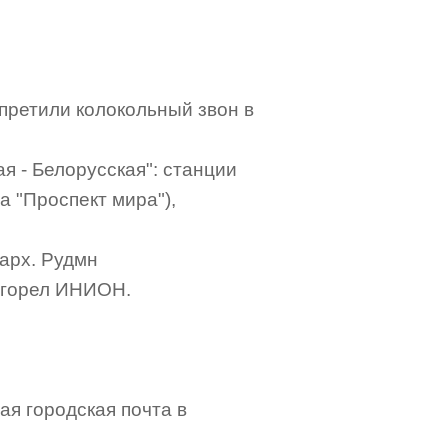
претили колокольный звон в
ая - Белорусская": станции
а "Проспект мира"),
 арх. Рудмн
 сгорел ИНИОН.
ая городская почта в