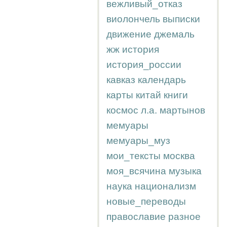
вежливый_отказ
виолончель
выписки
движение
джемаль
жж
история
история_россии
кавказ
календарь
карты
китай
книги
космос
л.а.
мартынов
мемуары
мемуары_муз
мои_тексты
москва
моя_всячина
музыка
наука
национализм
новые_переводы
православие
разное