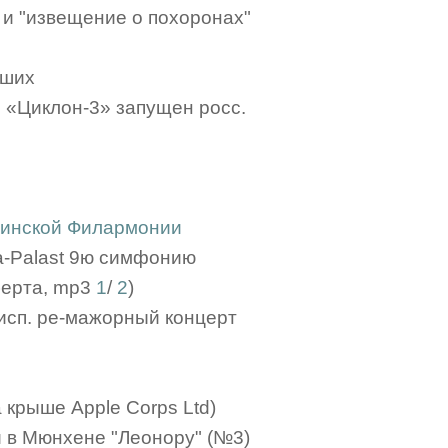
 и "извещение о похоронах"
бших
м «Циклон-3» запущен росс.
линской Филармонии
ia-Palast 9ю симфонию
берта, mp3
1
/
2
)
 исп. ре-мажорный концерт
а крыше Apple Corps Ltd)
ли в Мюнхене "Леонору" (№3)