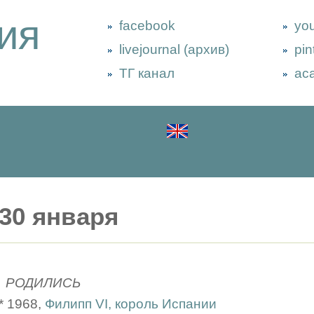
ия
facebook
yo
livejournal (архив)
pin
ТГ канал
ac
30 января
РОДИЛИСЬ
* 1968,
Филипп VI, король Испании