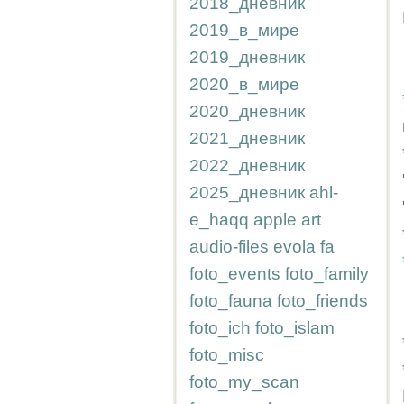
2018_дневник
2019_в_мире
2019_дневник
2020_в_мире
2020_дневник
2021_дневник
2022_дневник
2025_дневник
ahl-
e_haqq
apple
art
audio-files
evola
fa
foto_events
foto_family
foto_fauna
foto_friends
foto_ich
foto_islam
foto_misc
foto_my_scan