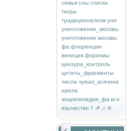
семья
сны
списки
тигры
традиционализм
уни
уничтожение_москвы
уничтожение москвы
фа
флоренция-
венеция
форизмы
цензура_контроль
цитаты_фрагменты
числа
чужая_всячина
школа
энциклопедия_фа
ю-з
язычество
†
☭
♫
✡