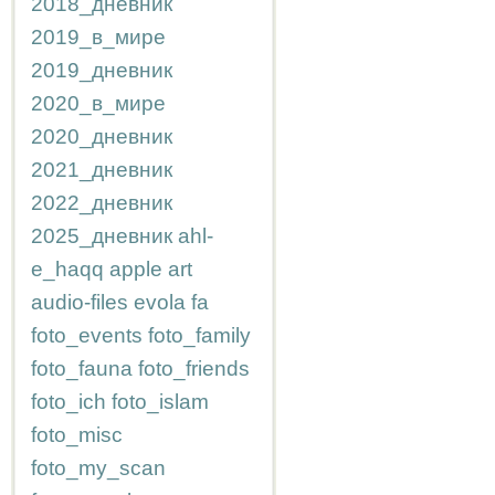
2018_дневник
2019_в_мире
2019_дневник
2020_в_мире
2020_дневник
2021_дневник
2022_дневник
2025_дневник
ahl-
e_haqq
apple
art
audio-files
evola
fa
foto_events
foto_family
foto_fauna
foto_friends
foto_ich
foto_islam
foto_misc
foto_my_scan