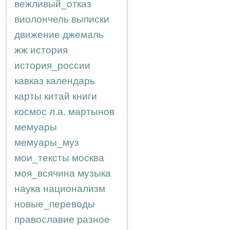
вежливый_отказ
виолончель
выписки
движение
джемаль
жж
история
история_россии
кавказ
календарь
карты
китай
книги
космос
л.а.
мартынов
мемуары
мемуары_муз
мои_тексты
москва
моя_всячина
музыка
наука
национализм
новые_переводы
православие
разное