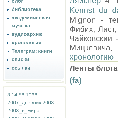
Ляйснер
4 п
блог
Kennst du d
библиотека
академическая
Mignon - те
музыка
Фибих, Лист
аудиоархив
Чайковский 
хронология
Мицкевича,
Телеграм: книги
хронологию
списки
Ленты блога
ссылки
(fa)
8
14
88
1968
2007_дневник
2008
2008_в_мире