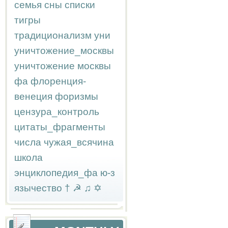
семья
сны
списки
тигры
традиционализм
уни
уничтожение_москвы
уничтожение москвы
фа
флоренция-
венеция
форизмы
цензура_контроль
цитаты_фрагменты
числа
чужая_всячина
школа
энциклопедия_фа
ю-з
язычество
†
☭
♫
✡