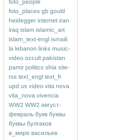
foto_people
foto_places
gb
gould
heidegger
internet
iran
iraq
islam
islamic_art
islam_text-engl
ismaili
la
lebanon
links
music-
video
occult
pakistan
pamir
politics
shia
site-
rss
text_engl
text_fr
upd
us
video
vita nova
vita_nova
vivencia
WW2
WW2
август-
февраль
букв
буквы
буквы
булгаков
в_мире
васильев