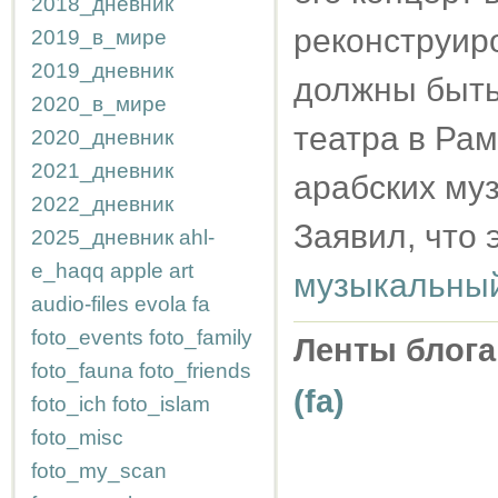
2018_дневник
реконструиро
2019_в_мире
2019_дневник
должны быть
2020_в_мире
театра в Рам
2020_дневник
2021_дневник
арабских муз
2022_дневник
Заявил, что 
2025_дневник
ahl-
e_haqq
apple
art
музыкальный
audio-files
evola
fa
foto_events
foto_family
Ленты блога
foto_fauna
foto_friends
(fa)
foto_ich
foto_islam
foto_misc
foto_my_scan