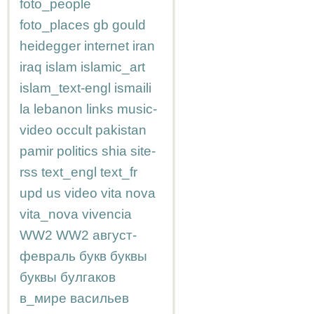
foto_people
foto_places
gb
gould
heidegger
internet
iran
iraq
islam
islamic_art
islam_text-engl
ismaili
la
lebanon
links
music-
video
occult
pakistan
pamir
politics
shia
site-
rss
text_engl
text_fr
upd
us
video
vita nova
vita_nova
vivencia
WW2
WW2
август-
февраль
букв
буквы
буквы
булгаков
в_мире
васильев