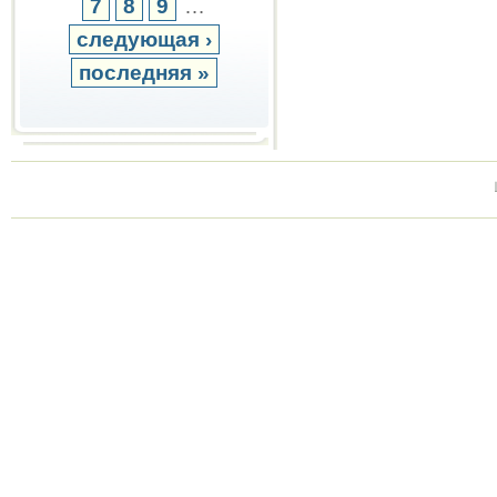
7
8
9
…
следующая ›
последняя »