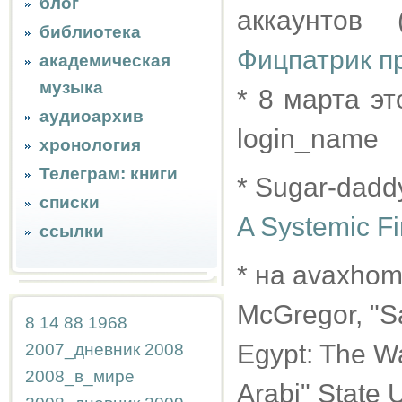
блог
аккаунтов 
библиотека
Фицпатрик п
академическая
музыка
* 8 марта э
аудиоархив
login_name
хронология
Телеграм: книги
* Sugar-dadd
списки
A Systemic F
ссылки
* на avaxhom
McGregor, "Sa
8
14
88
1968
Egypt: The Wa
2007_дневник
2008
2008_в_мире
Arabi" State 