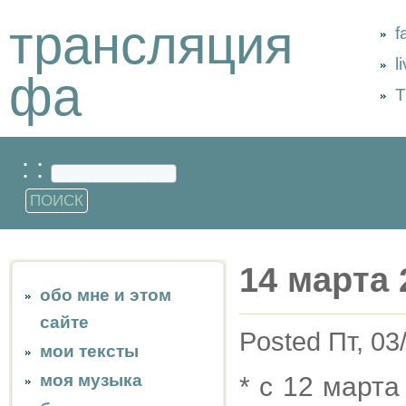
трансляция
f
l
фа
Т
: :
14 марта 
обо мне и этом
сайте
Posted Пт, 03
мои тексты
моя музыка
* с 12 март