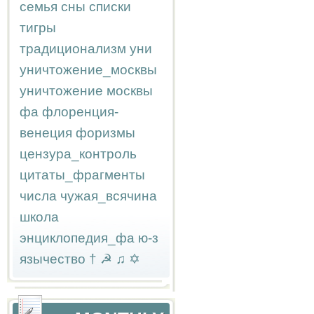
семья
сны
списки
тигры
традиционализм
уни
уничтожение_москвы
уничтожение москвы
фа
флоренция-
венеция
форизмы
цензура_контроль
цитаты_фрагменты
числа
чужая_всячина
школа
энциклопедия_фа
ю-з
язычество
†
☭
♫
✡