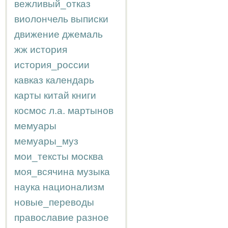
вежливый_отказ
виолончель
выписки
движение
джемаль
жж
история
история_россии
кавказ
календарь
карты
китай
книги
космос
л.а.
мартынов
мемуары
мемуары_муз
мои_тексты
москва
моя_всячина
музыка
наука
национализм
новые_переводы
православие
разное