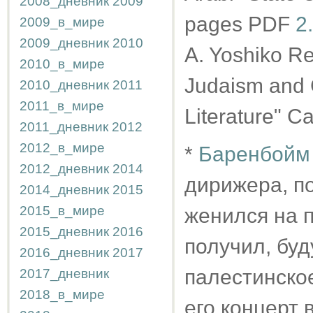
2008_дневник
2009
pages PDF
2
2009_в_мире
2009_дневник
2010
A. Yoshiko Re
2010_в_мире
Judaism and C
2010_дневник
2011
2011_в_мире
Literature" 
2011_дневник
2012
2012_в_мире
*
Баренбойм
2012_дневник
2014
дирижера, п
2014_дневник
2015
2015_в_мире
женился на 
2015_дневник
2016
получил, бу
2016_дневник
2017
палестинское
2017_дневник
2018_в_мире
его концерт 