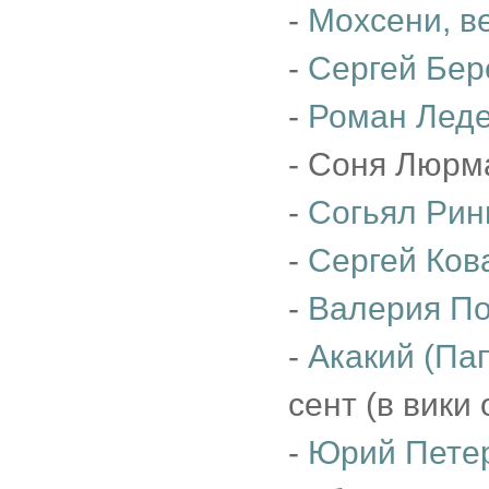
-
Мохсени, в
-
Сергей Бер
-
Роман Лед
- Соня Люрма
-
Согьял Рин
-
Сергей Ков
-
Валерия П
-
Акакий (Пап
сент (в вики
-
Юрий Пете