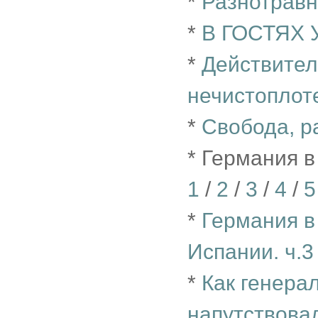
*
Разнотравн
*
В ГОСТЯХ 
*
Действител
нечистоплот
*
Свобода, р
* Германия в
1
/
2
/
3
/
4
/
5
*
Германия в
Испании. ч.3
*
Как генера
напутствова