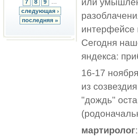
или умышленн
7
8
9
…
следующая ›
разоблачения
последняя »
интерфейсе 
Сегодня нашё
яндекса: пр
16-17 ноября
из созвездия
"дождь" оста
(родоначальн
мартиролог
: