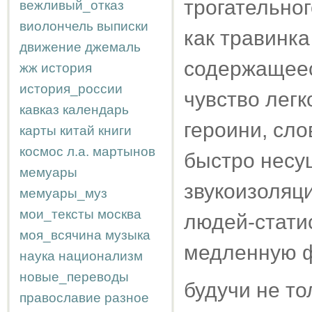
трогательног
вежливый_отказ
виолончель
выписки
как травинка
движение
джемаль
содержащеес
жж
история
история_россии
чувство легк
кавказ
календарь
героини, сло
карты
китай
книги
космос
л.а.
мартынов
быстро несу
мемуары
звукоизоляц
мемуары_муз
мои_тексты
москва
людей-стати
моя_всячина
музыка
медленную ф
наука
национализм
новые_переводы
будучи не то
православие
разное