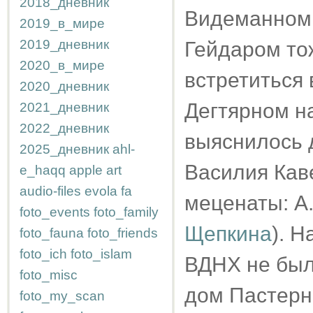
2018_дневник
Видеманном, 
2019_в_мире
2019_дневник
Гейдаром тож
2020_в_мире
встретиться 
2020_дневник
Дегтярном н
2021_дневник
2022_дневник
выяснилось д
2025_дневник
ahl-
Василия Кав
e_haqq
apple
art
audio-files
evola
fa
меценаты: А
foto_events
foto_family
Щепкина
). 
foto_fauna
foto_friends
foto_ich
foto_islam
ВДНХ не был,
foto_misc
дом Пастерна
foto_my_scan