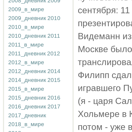
2008_дневник
2009
сентября: 11
2009_в_мире
2009_дневник
2010
презентиров
2010_в_мире
Видеманн из 
2010_дневник
2011
2011_в_мире
Москве было
2011_дневник
2012
транслирова
2012_в_мире
2012_дневник
2014
Филипп сдал 
2014_дневник
2015
игравшего П
2015_в_мире
2015_дневник
2016
(я - царя Сал
2016_дневник
2017
Хольмере в К
2017_дневник
2018_в_мире
потом - уже 