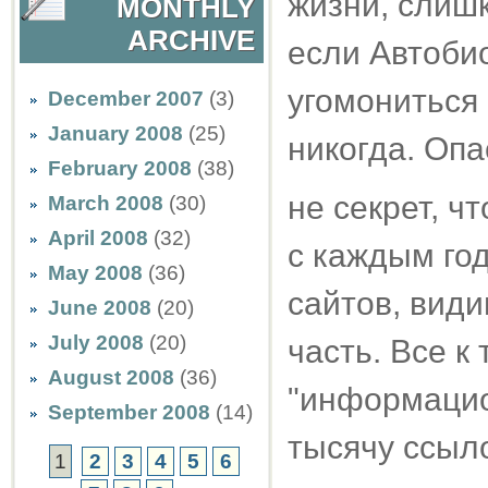
жизни, слиш
MONTHLY
ARCHIVE
если Автобио
угомониться 
December 2007
(3)
January 2008
(25)
никогда. Опа
February 2008
(38)
не секрет, ч
March 2008
(30)
April 2008
(32)
с каждым го
May 2008
(36)
сайтов, вид
June 2008
(20)
July 2008
(20)
часть. Все к
August 2008
(36)
"информацио
September 2008
(14)
тысячу ссыл
1
2
3
4
5
6