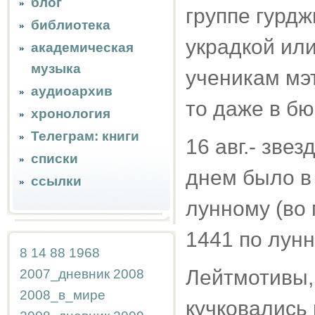
блог
группе гурд
библиотека
украдкой или
академическая
музыка
ученикам мэ
аудиоархив
то даже в бю
хронология
Телеграм: книги
16 авг.- зве
списки
днем было в
ссылки
лунному (во 
1441 по лун
8
14
88
1968
Лейтмотивы,
2007_дневник
2008
2008_в_мире
кучковались