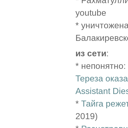
* Рахматулл
youtube
* уничтожен
Балакиревск
из сети
:
* непонятно:
Тереза оказ
Assistant Die
*
Тайга реже
2019)