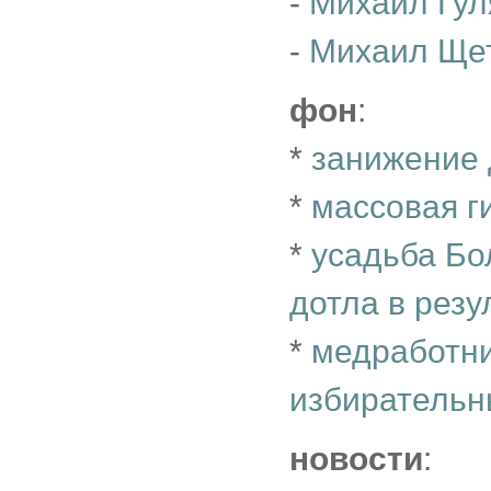
-
Михаил Гул
-
Михаил Ще
фон
:
*
занижение 
*
массовая г
*
усадьба Бо
дотла в резу
*
медработни
избирательн
новости
: