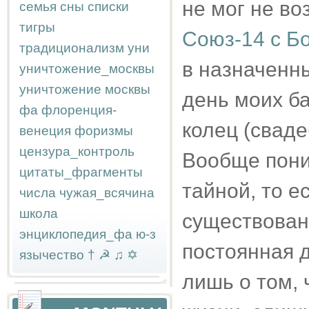
не мог не во
семья
сны
списки
тигры
Союз-14 с Б
традиционализм
уни
в назначенный
уничтожение_москвы
уничтожение москвы
день моих ба
фа
флоренция-
колец (сваде
венеция
форизмы
цензура_контроль
Вообще поним
цитаты_фрагменты
тайной, то ес
числа
чужая_всячина
школа
существован
энциклопедия_фа
ю-з
постоянная 
язычество
†
☭
♫
✡
лишь о том, 