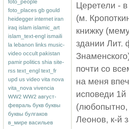
foto_people
Церетели - в
foto_places
gb
gould
(м. Кропотки
heidegger
internet
iran
iraq
islam
islamic_art
книжку (мему
islam_text-engl
ismaili
здании Лит. 
la
lebanon
links
music-
video
occult
pakistan
Знаменского)
pamir
politics
shia
site-
почти со вс
rss
text_engl
text_fr
upd
us
video
vita nova
на меня впеч
vita_nova
vivencia
исповеди 1й
WW2
WW2
август-
(любопытно, 
февраль
букв
буквы
буквы
булгаков
Леонов, к-й 
в_мире
васильев