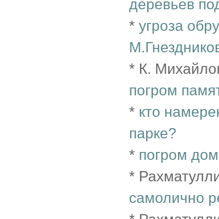
деревьев по
*
угроза обр
М.Гнезднико
* К. Михайл
погром памя
*
кто намере
парке?
*
погром дом
* Рахматулл
самолично ре