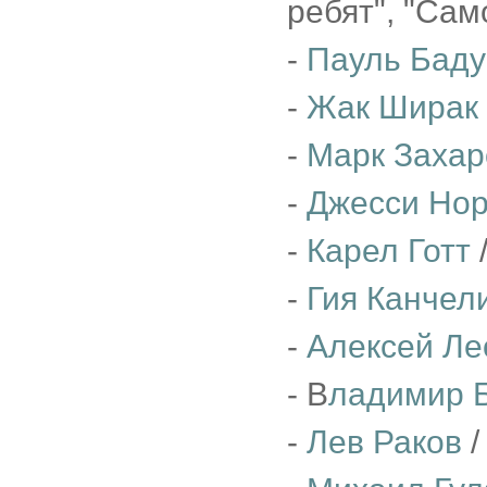
ребят", "Сам
-
Пауль Баду
-
Жак Ширак
-
Марк Захар
-
Джесси Но
-
Карел Готт
/
-
Гия Канчел
-
Алексей Ле
- В
ладимир Б
-
Лев Раков
/