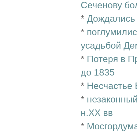
Сеченову бо
*
Дождались
*
поглумилис
усадьбой Де
*
Потеря в 
до 1835
*
Несчастье 
*
незаконный
н.XX вв
*
Мосгордума