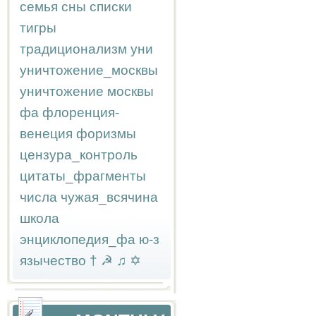
семья
сны
списки
тигры
традиционализм
уни
уничтожение_москвы
уничтожение москвы
фа
флоренция-
венеция
форизмы
цензура_контроль
цитаты_фрагменты
числа
чужая_всячина
школа
энциклопедия_фа
ю-з
язычество
†
☭
♫
✡