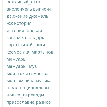
вежливый_отказ
виолончель
выписки
движение
джемаль
жж
история
история_россии
кавказ
календарь
карты
китай
книги
космос
л.а.
мартынов
мемуары
мемуары_муз
мои_тексты
москва
моя_всячина
музыка
наука
национализм
новые_переводы
православие
разное