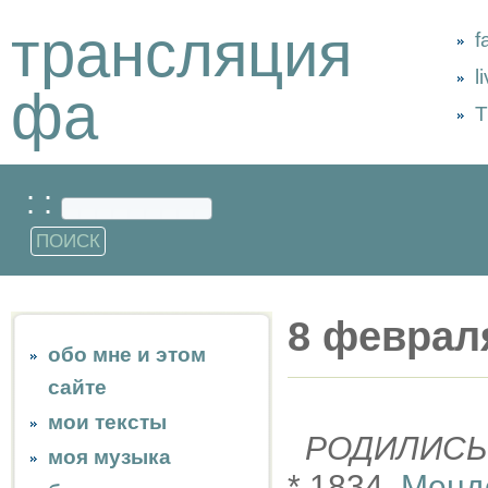
трансляция
f
l
фа
Т
: :
8 феврал
обо мне и этом
сайте
мои тексты
РОДИЛИСЬ
моя музыка
* 1834,
Менд