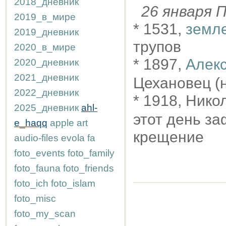
2018_дневник
26 января
2019_в_мире
* 1531,
земле
2019_дневник
трупов
2020_в_мире
* 1897,
Алек
2020_дневник
2021_дневник
Цехановец (
2022_дневник
* 1918, Нико
2025_дневник
ahl-
этот день з
e_haqq
apple
art
крещение
audio-files
evola
fa
foto_events
foto_family
foto_fauna
foto_friends
foto_ich
foto_islam
foto_misc
foto_my_scan