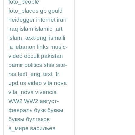
foto_people
foto_places
gb
gould
heidegger
internet
iran
iraq
islam
islamic_art
islam_text-engl
ismaili
la
lebanon
links
music-
video
occult
pakistan
pamir
politics
shia
site-
rss
text_engl
text_fr
upd
us
video
vita nova
vita_nova
vivencia
WW2
WW2
август-
февраль
букв
буквы
буквы
булгаков
в_мире
васильев