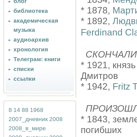
блог
* 1878,
Март
библиотека
* 1892,
Людв
академическая
музыка
Ferdinand Cl
аудиоархив
хронология
СКОНЧАЛИ
Телеграм: книги
* 1921, княз
списки
Дмитров
ссылки
* 1942,
Fritz 
ПРОИЗОШ
8
14
88
1968
* 1843, земл
2007_дневник
2008
погибших
2008_в_мире