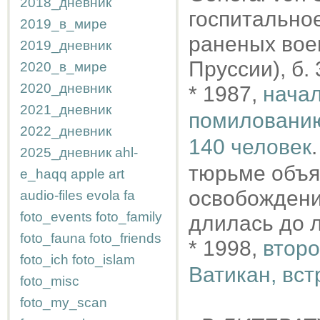
2018_дневник
госпитально
2019_в_мире
раненых вое
2019_дневник
Пруссии), б.
2020_в_мире
2020_дневник
* 1987,
начал
2021_дневник
помилованию
2022_дневник
140 человек
2025_дневник
ahl-
тюрьме объя
e_haqq
apple
art
освобождени
audio-files
evola
fa
foto_events
foto_family
длилась до л
foto_fauna
foto_friends
* 1998,
второ
foto_ich
foto_islam
Ватикан, вст
foto_misc
foto_my_scan