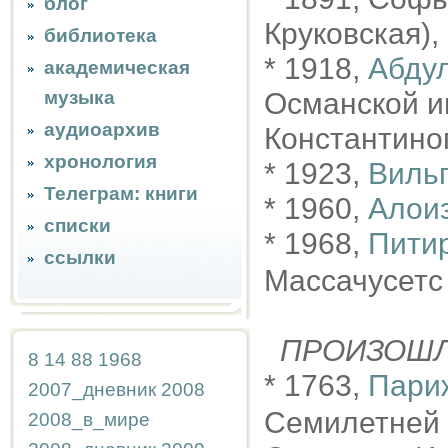
блог
Круковская),
библиотека
* 1918,
Абдул
академическая
музыка
Османской и
аудиоархив
Константино
хронология
* 1923,
Вильг
Телеграм: книги
* 1960,
Алои
списки
* 1968,
Пити
ссылки
Массачусетс
ПРОИЗОШ
8
14
88
1968
* 1763,
Пари
2007_дневник
2008
Семилетней 
2008_в_мире