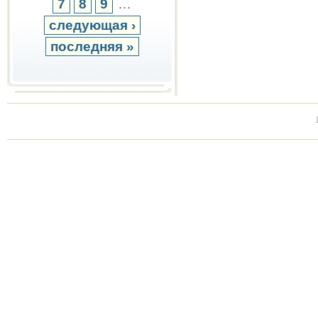
7
8
9
…
следующая ›
последняя »