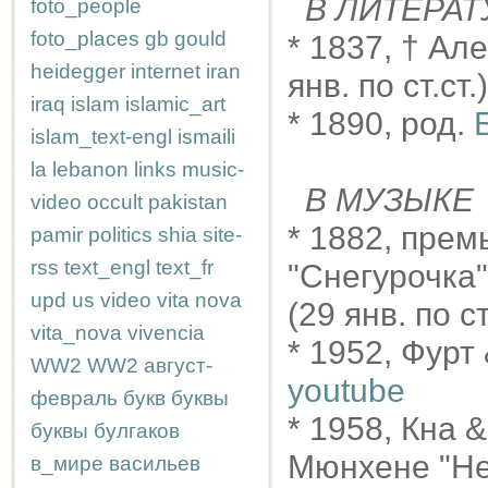
В ЛИТЕРАТ
foto_people
foto_places
gb
gould
* 1837, † Ал
heidegger
internet
iran
янв. по ст.ст.)
iraq
islam
islamic_art
* 1890, род.
islam_text-engl
ismaili
la
lebanon
links
music-
В МУЗЫКЕ
video
occult
pakistan
* 1882, пре
pamir
politics
shia
site-
rss
text_engl
text_fr
"Снегурочка
upd
us
video
vita nova
(29 янв. по ст
vita_nova
vivencia
* 1952, Фур
WW2
WW2
август-
youtube
февраль
букв
буквы
* 1958, Кна &
буквы
булгаков
Мюнхене "Не
в_мире
васильев