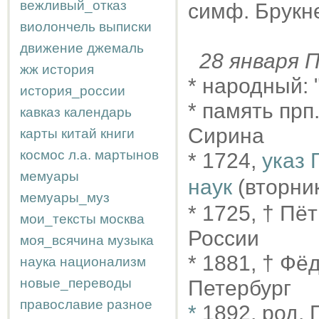
вежливый_отказ
симф. Брукн
виолончель
выписки
движение
джемаль
28 января
жж
история
* народный: 
история_россии
* память прп
кавказ
календарь
Сирина
карты
китай
книги
космос
л.а.
мартынов
* 1724,
указ 
мемуары
наук
(вторник
мемуары_муз
* 1725, † Пё
мои_тексты
москва
России
моя_всячина
музыка
* 1881, † Фё
наука
национализм
новые_переводы
Петербург
православие
разное
*
1892, род.