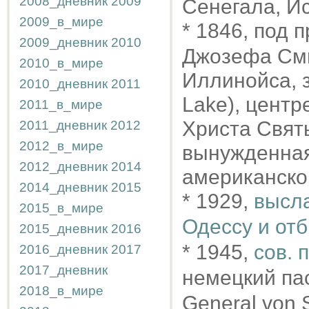
2008_дневник
2009
Сенегала, И
2009_в_мире
* 1846, под
2009_дневник
2010
Джозефа Сми
2010_в_мире
Иллинойса, 
2010_дневник
2011
Lake), центр
2011_в_мире
Христа Свят
2011_дневник
2012
2012_в_мире
вынужденная
2012_дневник
2014
американско
2014_дневник
2015
* 1929,
высла
2015_в_мире
Одессу и от
2015_дневник
2016
* 1945,
сов. 
2016_дневник
2017
2017_дневник
немецкий па
2018_в_мире
General von