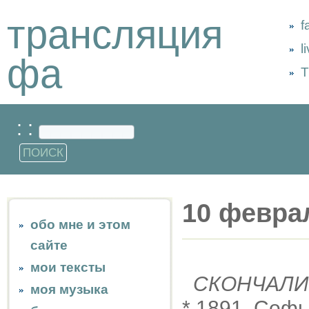
трансляция
f
l
фа
Т
: :
10 февра
обо мне и этом
сайте
мои тексты
СКОНЧАЛИ
моя музыка
* 1891, Софь