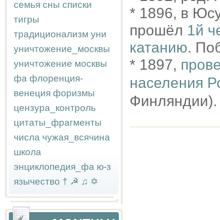
семья
сны
списки
* 1896, в Юс
тигры
прошёл
1й ч
традиционализм
уни
катанию
. По
уничтожение_москвы
* 1897,
прове
уничтожение москвы
фа
флоренция-
населения Р
венеция
форизмы
Финляндии).
цензура_контроль
цитаты_фрагменты
числа
чужая_всячина
школа
энциклопедия_фа
ю-з
язычество
†
☭
♫
✡