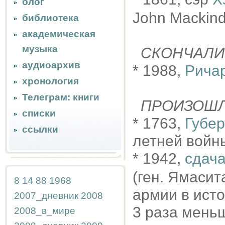
блог
John Mackind
библиотека
академическая
музыка
СКОНЧАЛИ
аудиоархив
* 1988,
Рича
хронология
Телеграм: книги
ПРОИЗОШ
списки
* 1763,
Губер
ссылки
летней войн
* 1942,
сдача
(ген. Ямасит
8
14
88
1968
армии в исто
2007_дневник
2008
3 раза меньше
2008_в_мире