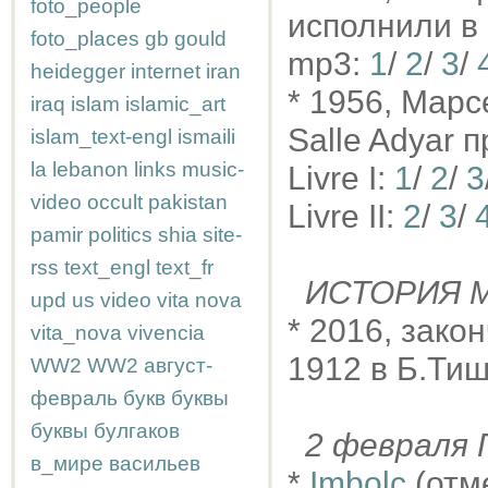
foto_people
исполнили в
foto_places
gb
gould
mp3:
1
/
2
/
3
/
heidegger
internet
iran
* 1956, Мар
iraq
islam
islamic_art
Salle Adyar 
islam_text-engl
ismaili
la
lebanon
links
music-
Livre I:
1
/
2
/
3
video
occult
pakistan
Livre II:
2
/
3
/
pamir
politics
shia
site-
rss
text_engl
text_fr
ИСТОРИЯ М
upd
us
video
vita nova
* 2016, зак
vita_nova
vivencia
1912 в Б.Тиш
WW2
WW2
август-
февраль
букв
буквы
буквы
булгаков
2 феврал
в_мире
васильев
*
Imbolc
(отм