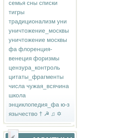
семья
сны
списки
тигры
традиционализм
уни
уничтожение_москвы
уничтожение москвы
фа
флоренция-
венеция
форизмы
цензура_контроль
цитаты_фрагменты
числа
чужая_всячина
школа
энциклопедия_фа
ю-з
язычество
†
☭
♫
✡