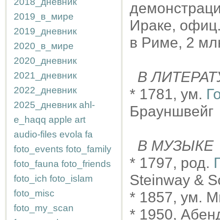
2018_дневник
демонстраци
2019_в_мире
Ираке, офиц.
2019_дневник
в Риме, 2 мл
2020_в_мире
2020_дневник
В ЛИТЕРАТ
2021_дневник
2022_дневник
* 1781, ум.
Г
2025_дневник
ahl-
Брауншвейг
e_haqq
apple
art
audio-files
evola
fa
В МУЗЫКЕ
foto_events
foto_family
* 1797, род.
foto_fauna
foto_friends
Steinway & S
foto_ich
foto_islam
foto_misc
* 1857, ум. 
foto_my_scan
* 1950, Абен