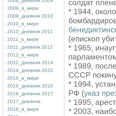
2008_дневник
2009
солдат плен
2009_в_мире
* 1944, окол
2009_дневник
2010
бомбардиров
2010_в_мире
бенедиктинс
2010_дневник
2011
(епископ уби
2011_в_мире
* 1965, инау
2011_дневник
2012
2012_в_мире
парламенто
2012_дневник
2014
* 1989, пос
2014_дневник
2015
СССР покину
2015_в_мире
* 1994, уста
2015_дневник
2016
РФ (
указ пр
2016_дневник
2017
*
1995, арес
2017_дневник
2018_в_мире
* 2003, наиб