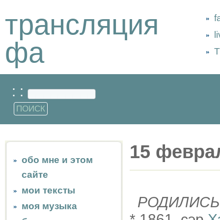
трансляция
f
l
фа
Т
: :
15 февра
обо мне и этом
сайте
мои тексты
РОДИЛИСЬ
моя музыка
* 1861, сэр
Х