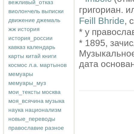
вежливый_отказ
григориан. и
виолончель
выписки
Feill Bhride
, 
движение
джемаль
жж
история
* у правосл
история_россии
* 1895, зачи
кавказ
календарь
Музыкальное
карты
китай
книги
дата основан
космос
л.а.
мартынов
мемуары
мемуары_муз
мои_тексты
москва
моя_всячина
музыка
наука
национализм
новые_переводы
православие
разное