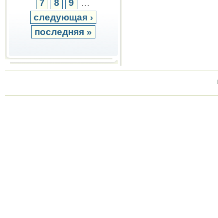
7
8
9
…
следующая ›
последняя »