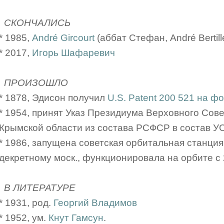
СКОНЧАЛИСЬ
* 1985,
André Gircourt
(аббат Стефан, André Bertille
* 2017,
Игорь Шафаревич
ПРОИЗОШЛО
* 1878, Эдисон получил
U.S. Patent 200 521 на ф
* 1954, принят Указ Президиума Верховного Сов
Крымской области из состава РСФСР в состав У
* 1986, запущена советская орбитальная станция 
декретному моск., функционировала на орбите с 2
В ЛИТЕРАТУРЕ
* 1931, род.
Георгий Владимов
* 1952, ум.
Кнут Гамсун
.