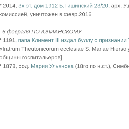
* 2014,
3х эт. дом 1912 Б.Тишинский 23/20
, арх. 
комиссией, уничтожен в февр.2016
6 февраля ПО ЮЛИАНСКОМУ
* 1191,
папа Климент III издал буллу о признании
«fratrum Theutonicorum ecclesiae S. Mariae Hiersol
общины госпитальеров]
* 1878, род.
Мария Ульянова
(18го по н.ст.), Симб