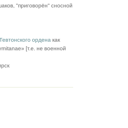
Ушаков, "приговорён" сносной
 Тевтонского ордена
как
ymitanae» [т.е. не военной
ирск