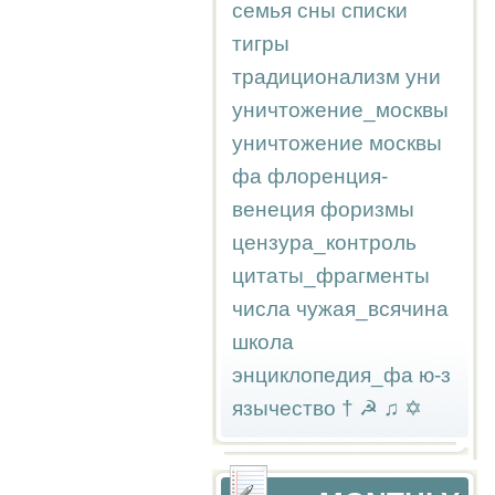
семья
сны
списки
тигры
традиционализм
уни
уничтожение_москвы
уничтожение москвы
фа
флоренция-
венеция
форизмы
цензура_контроль
цитаты_фрагменты
числа
чужая_всячина
школа
энциклопедия_фа
ю-з
язычество
†
☭
♫
✡