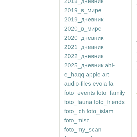
2018_дневник
2019_в_мире
2019_дневник
2020_в_мире
2020_дневник
2021_дневник
2022_дневник
2025_дневник
ahl-
e_haqq
apple
art
audio-files
evola
fa
foto_events
foto_family
foto_fauna
foto_friends
foto_ich
foto_islam
foto_misc
foto_my_scan