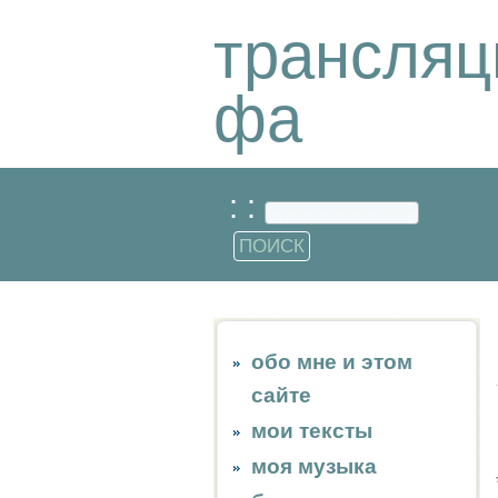
трансляц
фа
: :
обо мне и этом
сайте
мои тексты
моя музыка