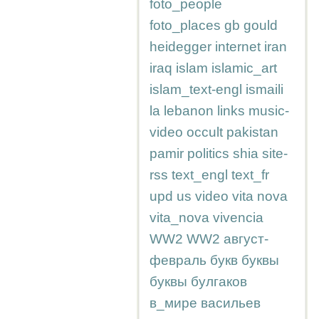
foto_people
foto_places
gb
gould
heidegger
internet
iran
iraq
islam
islamic_art
islam_text-engl
ismaili
la
lebanon
links
music-
video
occult
pakistan
pamir
politics
shia
site-
rss
text_engl
text_fr
upd
us
video
vita nova
vita_nova
vivencia
WW2
WW2
август-
февраль
букв
буквы
буквы
булгаков
в_мире
васильев