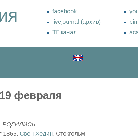
ия
facebook
yo
livejournal (архив)
pin
ТГ канал
ac
19 февраля
РОДИЛИСЬ
* 1865,
Свен Хедин
, Стокгольм