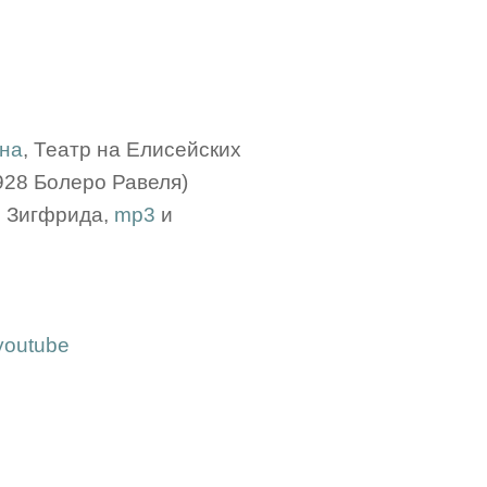
на
, Театр на Елисейских
928 Болеро Равеля)
з Зигфрида,
mp3
и
youtube