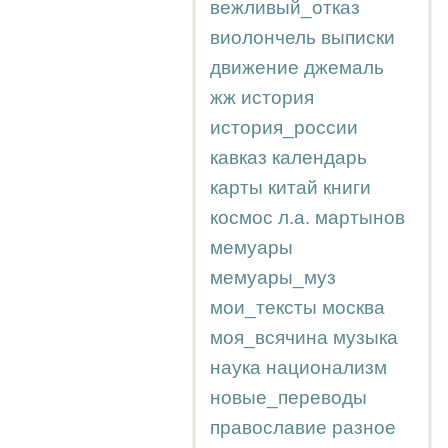
вежливый_отказ
виолончель
выписки
движение
джемаль
жж
история
история_россии
кавказ
календарь
карты
китай
книги
космос
л.а.
мартынов
мемуары
мемуары_муз
мои_тексты
москва
моя_всячина
музыка
наука
национализм
новые_переводы
православие
разное