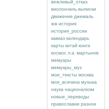
вежливый_отказ
виолончель
выписки
движение
джемаль
жж
история
история_россии
кавказ
календарь
карты
китай
книги
космос
л.а.
мартынов
мемуары
мемуары_муз
мои_тексты
москва
моя_всячина
музыка
наука
национализм
новые_переводы
православие
разное