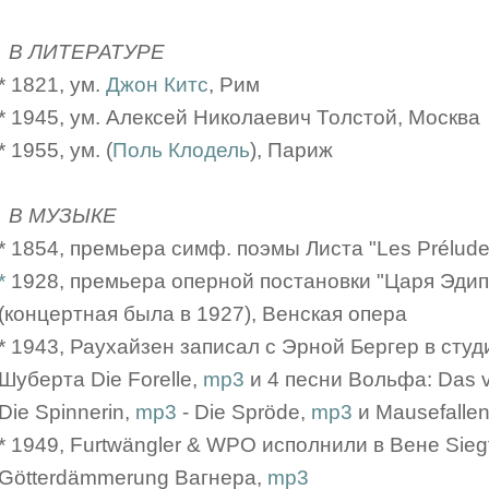
В ЛИТЕРАТУРЕ
* 1821, ум.
Джон Китс
, Рим
* 1945, ум. Алексей Николаевич Толстой, Москва
* 1955, ум. (
Поль Клодель
), Париж
В МУЗЫКЕ
* 1854, премьера симф. поэмы Листа "Les Prélude
*
1928, премьера оперной постановки "Царя Эдип
(концертная была в 1927), Венская опера
* 1943, Раухайзен записал с Эрной Бергер в сту
Шуберта Die Forelle,
mp3
и 4 песни Вольфа: Das ve
Die Spinnerin,
mp3
- Die Spröde,
mp3
и Mausefallen
* 1949, Furtwängler & WPO исполнили в Вене Siegfr
Götterdämmerung Вагнера,
mp3