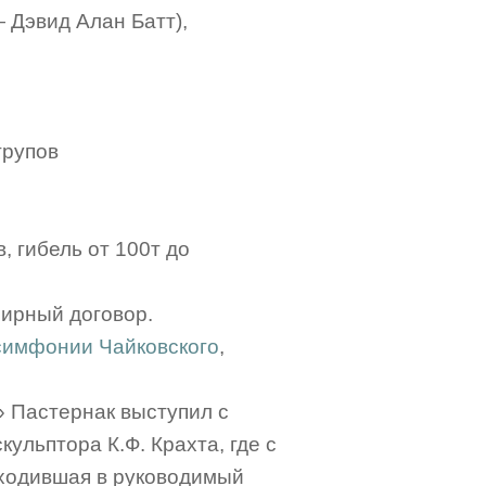
— Дэвид Алан Батт),
 трупов
, гибель от 100т до
мирный договор.
симфонии Чайковского
,
» Пастернак выступил с
ульптора К.Ф. Крахта, где с
входившая в руководимый