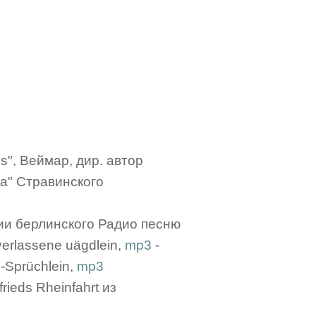
s", Веймар, дир. автор
а" Стравинского
дии берлинского Радио песню
rlassene uägdlein,
mp3
-
-Sprüchlein,
mp3
ieds Rheinfahrt из