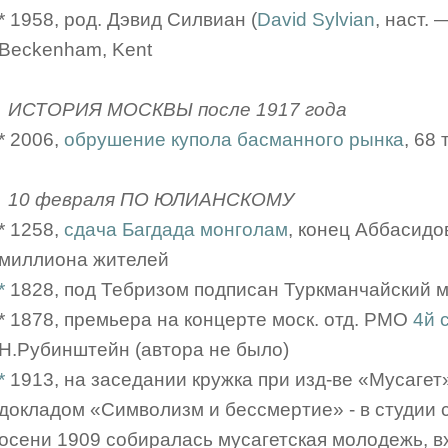
* 1958, род. Дэвид Силвиан (
David Sylvian
, наст. 
Beckenham, Kent
ИСТОРИЯ МОСКВЫ после 1917 года
* 2006,
обрушение купола басманного рынка
, 68
10 февраля ПО ЮЛИАНСКОМУ
* 1258,
сдача Багдада монголам
, конец Аббасидов
миллиона жителей
*
1828, под Тебризом подписан Туркманчайский 
* 1878, премьера на концерте моск. отд. РМО
4й 
Н.Рубинштейн (автора не было)
*
1913, на заседании кружка при изд-ве «Мусагет
докладом «Символизм и бессмертие» - в студии ск
осени 1909 собиралась мусагетская молодежь, 