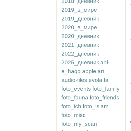
2018_дневник
2019_в_мире
2019_дневник
2020_в_мире
2020_дневник
2021_дневник
2022_дневник
2025_дневник
ahl-
e_haqq
apple
art
audio-files
evola
fa
foto_events
foto_family
foto_fauna
foto_friends
foto_ich
foto_islam
foto_misc
foto_my_scan