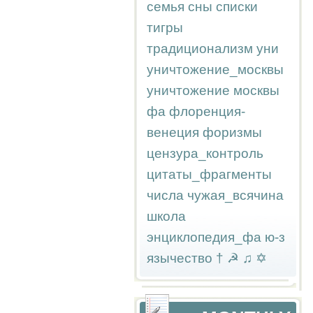
семья
сны
списки
тигры
традиционализм
уни
уничтожение_москвы
уничтожение москвы
фа
флоренция-
венеция
форизмы
цензура_контроль
цитаты_фрагменты
числа
чужая_всячина
школа
энциклопедия_фа
ю-з
язычество
†
☭
♫
✡