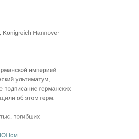
n, Königreich Hannover
Германской империей
нский ультиматум,
е подписание германских
щили об этом герм.
 тыс. погибших
ОМОНом