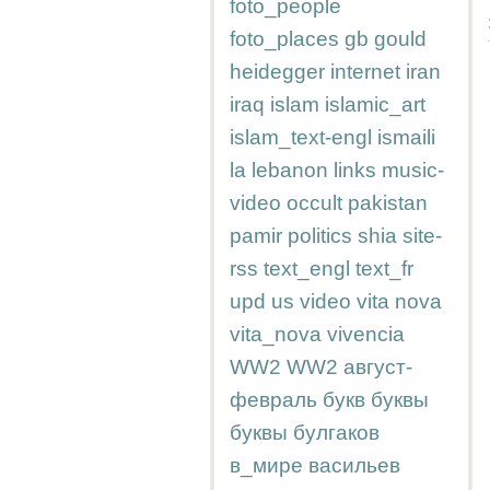
foto_people
foto_places
gb
gould
heidegger
internet
iran
iraq
islam
islamic_art
islam_text-engl
ismaili
la
lebanon
links
music-
video
occult
pakistan
pamir
politics
shia
site-
rss
text_engl
text_fr
upd
us
video
vita nova
vita_nova
vivencia
WW2
WW2
август-
февраль
букв
буквы
буквы
булгаков
в_мире
васильев