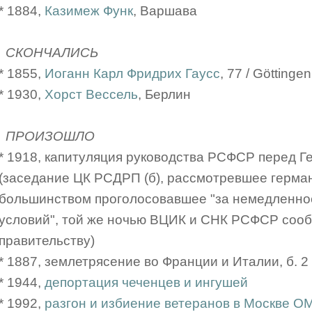
* 1884,
Казимеж Функ
, Варшава
СКОНЧАЛИСЬ
* 1855,
Иоганн Карл Фридрих Гаусс
, 77 / Göttinge
* 1930,
Хорст Вессель
, Берлин
ПРОИЗОШЛО
* 1918, капитуляция руководства РСФСР перед 
(заседание ЦК РСДРП (б), рассмотревшее герма
большинством проголосовавшее "за немедленно
условий", той же ночью ВЦИК и СНК РСФСР сооб
правительству)
* 1887, землетрясение во Франции и Италии, б. 2
* 1944,
депортация чеченцев и ингушей
* 1992,
разгон и избиение ветеранов в Москве 