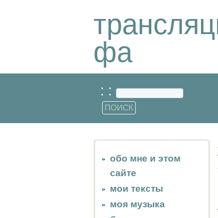
трансляц
фа
: :
обо мне и этом
сайте
мои тексты
моя музыка