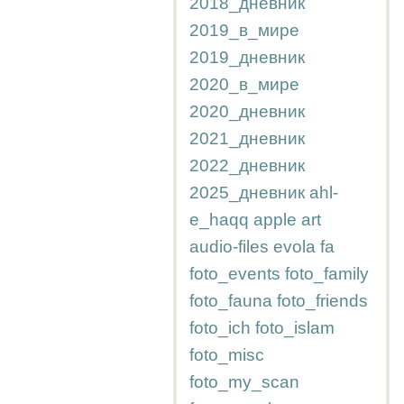
2018_дневник
2019_в_мире
2019_дневник
2020_в_мире
2020_дневник
2021_дневник
2022_дневник
2025_дневник
ahl-
e_haqq
apple
art
audio-files
evola
fa
foto_events
foto_family
foto_fauna
foto_friends
foto_ich
foto_islam
foto_misc
foto_my_scan