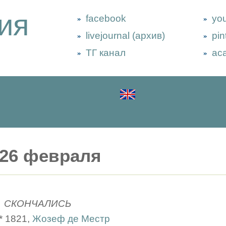
ия
facebook
yo
livejournal (архив)
pin
ТГ канал
ac
26 февраля
СКОНЧАЛИСЬ
* 1821,
Жозеф де Местр