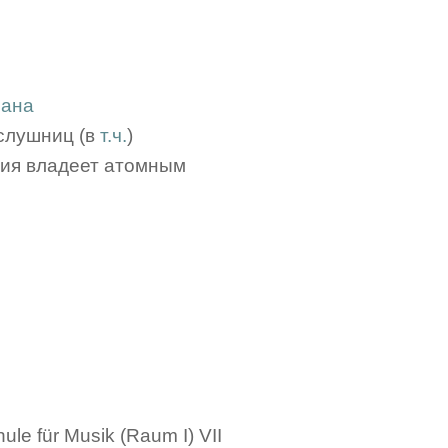
рана
ослушниц (в
т.ч.
)
ания владеет атомным
le für Musik (Raum I) VII