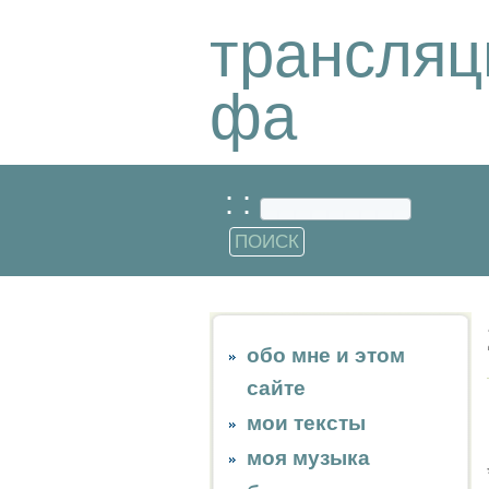
трансляц
фа
: :
обо мне и этом
сайте
мои тексты
моя музыка