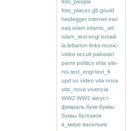
foto_people
foto_places
gb
gould
heidegger
internet
iran
iraq
islam
islamic_art
islam_text-engl
ismaili
la
lebanon
links
music-
video
occult
pakistan
pamir
politics
shia
site-
rss
text_engl
text_fr
upd
us
video
vita nova
vita_nova
vivencia
WW2
WW2
август-
февраль
букв
буквы
буквы
булгаков
в_мире
васильев