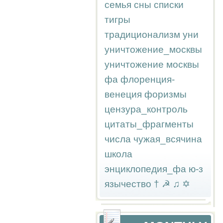
семья
сны
списки
тигры
традиционализм
уни
уничтожение_москвы
уничтожение москвы
фа
флоренция-
венеция
форизмы
цензура_контроль
цитаты_фрагменты
числа
чужая_всячина
школа
энциклопедия_фа
ю-з
язычество
†
☭
♫
✡