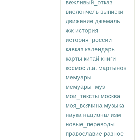
вежливый_отказ
виолончель
выписки
движение
джемаль
жж
история
история_россии
кавказ
календарь
карты
китай
книги
космос
л.а.
мартынов
мемуары
мемуары_муз
мои_тексты
москва
моя_всячина
музыка
наука
национализм
новые_переводы
православие
разное