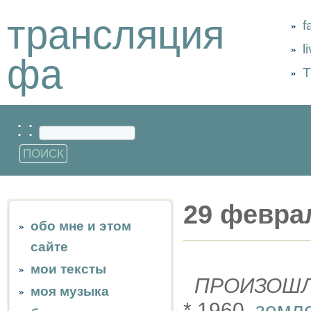
трансляция
f
l
фа
Т
: :
29 февра
обо мне и этом
сайте
мои тексты
ПРОИЗОШ
моя музыка
* 1960,
земле