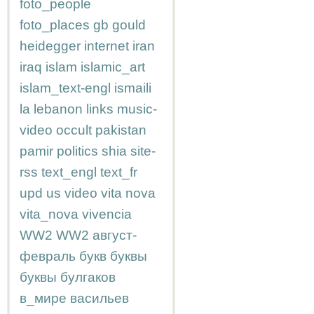
foto_people
foto_places
gb
gould
heidegger
internet
iran
iraq
islam
islamic_art
islam_text-engl
ismaili
la
lebanon
links
music-
video
occult
pakistan
pamir
politics
shia
site-
rss
text_engl
text_fr
upd
us
video
vita nova
vita_nova
vivencia
WW2
WW2
август-
февраль
букв
буквы
буквы
булгаков
в_мире
васильев