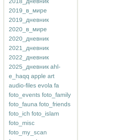
2018_дневник
2019_в_мире
2019_дневник
2020_в_мире
2020_дневник
2021_дневник
2022_дневник
2025_дневник
ahl-
e_haqq
apple
art
audio-files
evola
fa
foto_events
foto_family
foto_fauna
foto_friends
foto_ich
foto_islam
foto_misc
foto_my_scan