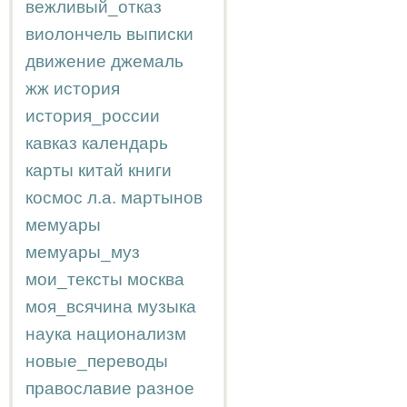
вежливый_отказ
виолончель
выписки
движение
джемаль
жж
история
история_россии
кавказ
календарь
карты
китай
книги
космос
л.а.
мартынов
мемуары
мемуары_муз
мои_тексты
москва
моя_всячина
музыка
наука
национализм
новые_переводы
православие
разное