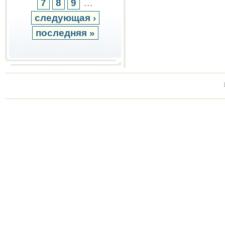
7
8
9
…
следующая ›
последняя »