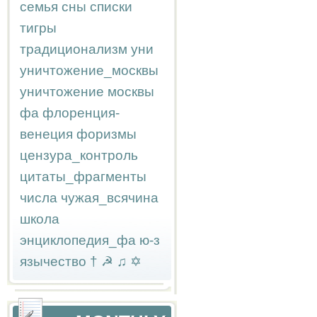
семья
сны
списки
тигры
традиционализм
уни
уничтожение_москвы
уничтожение москвы
фа
флоренция-
венеция
форизмы
цензура_контроль
цитаты_фрагменты
числа
чужая_всячина
школа
энциклопедия_фа
ю-з
язычество
†
☭
♫
✡