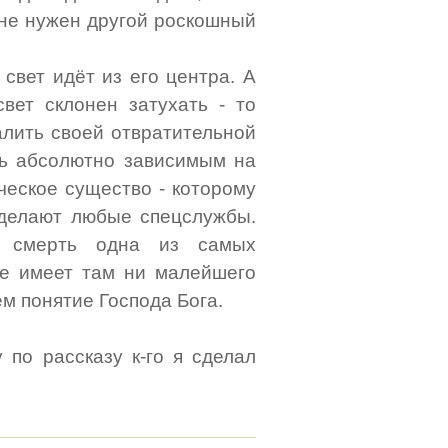
 не нужен другой роскошный
 свет идёт из его центра. А
вет склонен затухать - то
алить своей отвратительной
есь абсолютно зависимым на
ческое существо - которому
о делают любые спецслужбы.
я смерть одна из самых
не имеет там ни малейшего
м понятие Господа Бога.
 по рассказу к-го я сделал