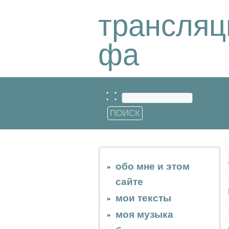
трансляц
фа
: :
обо мне и этом
сайте
мои тексты
моя музыка