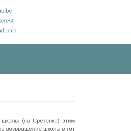
utube
terest
ademia
 школы (на Сретенке) этим
ое возвращение школы в тот