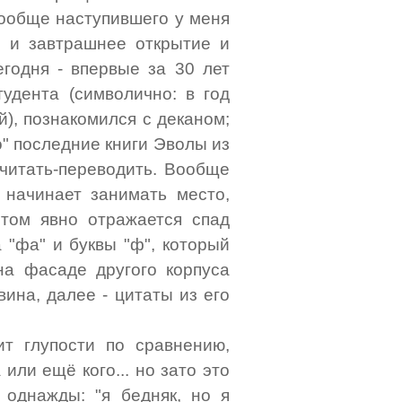
 вообще наступившего у меня
 и завтрашнее открытие и
сегодня - впервые за 30 лет
тудента (символично: в год
й), познакомился с деканом;
" последние книги Эволы из
 читать-переводить. Вообще
) начинает занимать место,
том явно отражается спад
 "фа" и буквы "ф", который
на фасаде другого корпуса
ина, далее - цитаты из его
ит глупости по сравнению,
или ещё кого... но зато это
л однажды: "я бедняк, но я