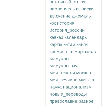
вежливый_отказ
виолончель
выписки
движение
джемаль
жж
история
история_россии
кавказ
календарь
карты
китай
книги
космос
л.а.
мартынов
мемуары
мемуары_муз
мои_тексты
москва
моя_всячина
музыка
наука
национализм
новые_переводы
православие
разное