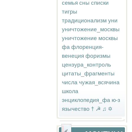
семья
сны
списки
тигры
традиционализм
уни
уничтожение_москвы
уничтожение москвы
фа
флоренция-
венеция
форизмы
цензура_контроль
цитаты_фрагменты
числа
чужая_всячина
школа
энциклопедия_фа
ю-з
язычество
†
☭
♫
✡