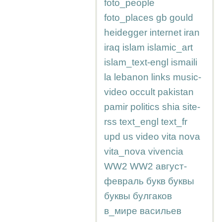
foto_people
foto_places
gb
gould
heidegger
internet
iran
iraq
islam
islamic_art
islam_text-engl
ismaili
la
lebanon
links
music-
video
occult
pakistan
pamir
politics
shia
site-
rss
text_engl
text_fr
upd
us
video
vita nova
vita_nova
vivencia
WW2
WW2
август-
февраль
букв
буквы
буквы
булгаков
в_мире
васильев