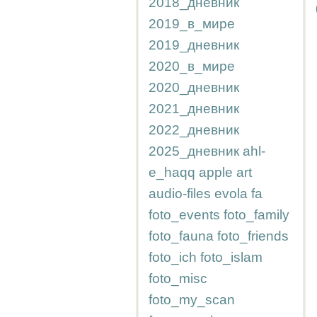
2018_дневник
2019_в_мире
2019_дневник
2020_в_мире
2020_дневник
2021_дневник
2022_дневник
2025_дневник
ahl-
e_haqq
apple
art
audio-files
evola
fa
foto_events
foto_family
foto_fauna
foto_friends
foto_ich
foto_islam
foto_misc
foto_my_scan