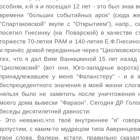
особняк, к-й я и посещал 12 лет - это был знак
времени "больших событийных арок" (сюда же
"Спартаковской" вкупе с "Открытием"), напр., 
посетил Гнесинку (на Поварской) в качестве с
торжеств 70-летия РАМ и 140-летия Е.Ф.Гнесино
и принёс домой переданные через "Циолковского
тех, что я дал Вике Ванюшкиной 15 лет назад
"Циолковский" (вот они, Юго-западные ворота
принадлежавшее у меня "Фаланстеру" - и в э
беспрецедентного значения в моей жизни слога
нельзя было не заметить после уничтожения 
моего дома вывески "Фараон". Сегодня ДР Голов
беседы десятилетней давности:
- Это неважно,что твоё внутреннее "я" говор
допустим, с каким-то мудрецом типа Аверинцева 
твои слова. Валери, кстати, правильно сказа