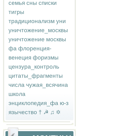
семья
сны
списки
тигры
традиционализм
уни
уничтожение_москвы
уничтожение москвы
фа
флоренция-
венеция
форизмы
цензура_контроль
цитаты_фрагменты
числа
чужая_всячина
школа
энциклопедия_фа
ю-з
язычество
†
☭
♫
✡