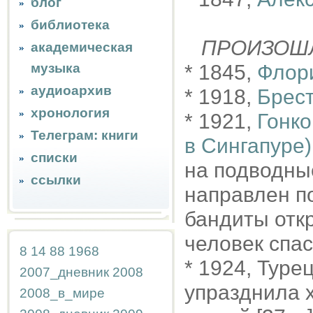
блог
библиотека
ПРОИЗОШ
академическая
музыка
* 1845,
Флор
аудиоархив
* 1918,
Брест
хронология
* 1921,
Гонко
Телеграм: книги
в Сингапуре
списки
на подводные
ссылки
направлен по
бандиты отк
человек спас
8
14
88
1968
* 1924, Тур
2007_дневник
2008
упразднила 
2008_в_мире