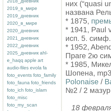
2018_дневник
них (“quasi u
2019_в_мире
названа Рел
2019_дневник
* 1875,
премь
2020_в_мире
* 1941, Paul
2020_дневник
исп. 5. симф
2021_дневник
2022_дневник
* 1952, Aben
2025_дневник
ahl-
Праге 2ю с
e_haqq
apple
art
* 1985, Мик
audio-files
evola
fa
Шопена, mp
foto_events
foto_family
Polonaise
/
B
foto_fauna
foto_friends
№2 / 2 мазур
foto_ich
foto_islam
foto_misc
foto_my_scan
18 февра