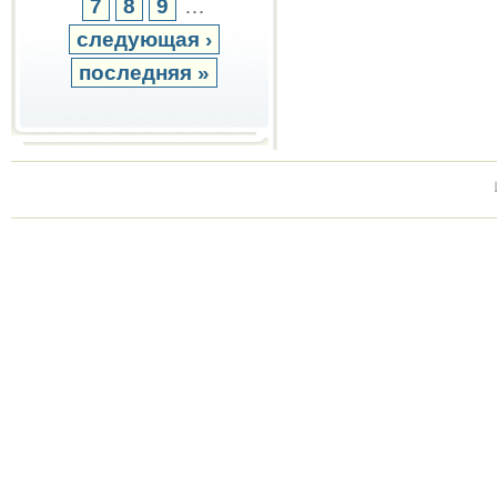
7
8
9
…
следующая ›
последняя »