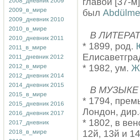
главой [37-
2008_дневник
2009
2009_в_мире
был
Abdülmec
2009_дневник
2010
2010_в_мире
В ЛИТЕРА
2010_дневник
2011
* 1899, род.
2011_в_мире
Елисаветгра
2011_дневник
2012
2012_в_мире
* 1982, ум.
Ж
2012_дневник
2014
2014_дневник
2015
В МУЗЫКЕ
2015_в_мире
* 1794, прем
2015_дневник
2016
Лондон, дир
2016_дневник
2017
* 1802, в ве
2017_дневник
2018_в_мире
12й, 13й и 1