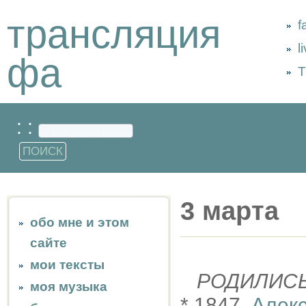
трансляция
f
l
фа
Т
: :
3 марта
обо мне и этом
сайте
мои тексты
РОДИЛИС
моя музыка
* 1847,
Алек