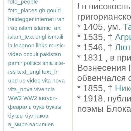
foto_people
! в високосн
foto_places
gb
gould
григорианск
heidegger
internet
iran
* 1405, ум.
Т
iraq
islam
islamic_art
* 1535, †
Агр
islam_text-engl
ismaili
la
lebanon
links
music-
* 1546, †
Лют
video
occult
pakistan
* 1831 , в п
pamir
politics
shia
site-
Вознесения 
rss
text_engl
text_fr
обвенчался 
upd
us
video
vita nova
* 1855, †
Ник
vita_nova
vivencia
* 1918, публ
WW2
WW2
август-
февраль
букв
буквы
поэмы Блока
буквы
булгаков
в_мире
васильев