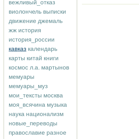
вежливый_отказ
виолончель
выписки
движение
джемаль
жж
история
история_россии
кавказ
календарь
карты
китай
книги
космос
л.а.
мартынов
мемуары
мемуары_муз
мои_тексты
москва
моя_всячина
музыка
наука
национализм
новые_переводы
православие
разное