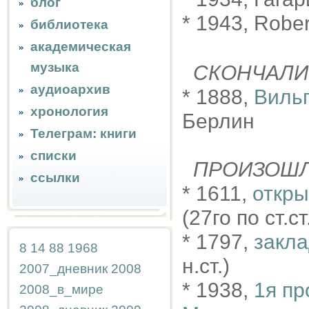
блог
* 1943, Robe
библиотека
академическая
музыка
СКОНЧАЛИ
аудиоархив
* 1888,
Вильг
хронология
Берлин
Телеграм: книги
списки
ПРОИЗОШ
ссылки
* 1611,
откры
(27го по ст.ст
* 1797,
закла
8
14
88
1968
н.ст.)
2007_дневник
2008
* 1938,
1я пр
2008_в_мире