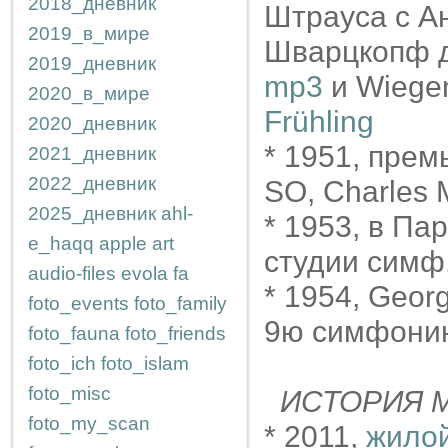
2018_дневник
Штрауса c А
2019_в_мире
Шварцкопф дв
2019_дневник
mp3
и Wiegen
2020_в_мире
Frühling
2020_дневник
* 1951, пре
2021_дневник
2022_дневник
SO, Charles
2025_дневник
ahl-
* 1953, в П
e_haqq
apple
art
студии симф
audio-files
evola
fa
* 1954, Geor
foto_events
foto_family
9ю симфонию
foto_fauna
foto_friends
foto_ich
foto_islam
foto_misc
ИСТОРИЯ М
foto_my_scan
* 2011,
жилой