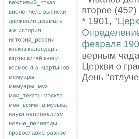
вежливый_отказ
второе (452
виолончель
выписки
* 1901,
"Церк
движение
джемаль
жж
история
Определение
история_россии
февраля 190
кавказ
календарь
верным чада
карты
китай
книги
Церкви о гра
космос
л.а.
мартынов
День "отлуче
мемуары
мемуары_муз
мои_тексты
москва
моя_всячина
музыка
наука
национализм
новые_переводы
православие
разное