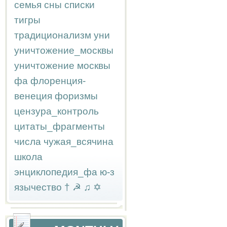
семья
сны
списки
тигры
традиционализм
уни
уничтожение_москвы
уничтожение москвы
фа
флоренция-
венеция
форизмы
цензура_контроль
цитаты_фрагменты
числа
чужая_всячина
школа
энциклопедия_фа
ю-з
язычество
†
☭
♫
✡