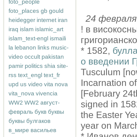
foto_people
foto_places
gb
gould
24 феврал
heidegger
internet
iran
! в високосн
iraq
islam
islamic_art
григорианск
islam_text-engl
ismaili
la
lebanon
links
music-
* 1582,
булла
video
occult
pakistan
о введении 
pamir
politics
shia
site-
Tusculum [now 
rss
text_engl
text_fr
Incarnation o
upd
us
video
vita nova
[February 24th
vita_nova
vivencia
signed in 158
WW2
WW2
август-
февраль
букв
буквы
the Easter Ye
буквы
булгаков
year on March
в_мире
васильев
* Иванов ден