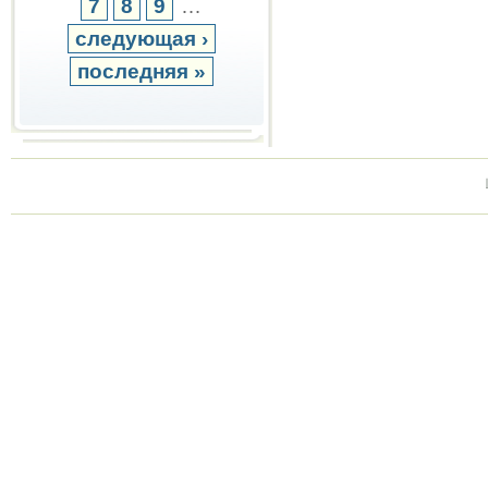
7
8
9
…
следующая ›
последняя »