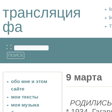
трансляция
f
l
фа
Т
: :
9 марта
обо мне и этом
сайте
мои тексты
РОДИЛИСЬ
моя музыка
* 1934, Гага