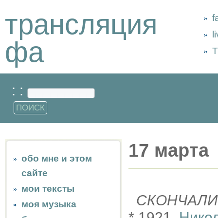
трансляция
f
l
фа
Т
: :
17 марта
обо мне и этом
сайте
мои тексты
СКОНЧАЛИ
моя музыка
* 1921,
Нико