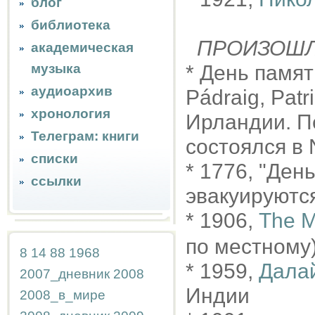
блог
библиотека
ПРОИЗОШ
академическая
музыка
* День памят
аудиоархив
Pádraig, Patr
хронология
Ирландии. Пе
Телеграм: книги
состоялся в N
списки
* 1776, "Ден
ссылки
эвакуируютс
* 1906,
The M
по местному)
8
14
88
1968
* 1959,
Далай
2007_дневник
2008
Индии
2008_в_мире