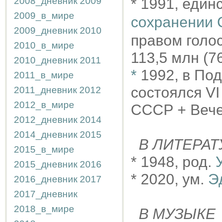
2008_дневник
2009
* 1991, еди
2009_в_мире
сохранении
2009_дневник
2010
правом голос
2010_в_мире
113,5 млн (7
2010_дневник
2011
*
1992, в По
2011_в_мире
состоялся V
2011_дневник
2012
2012_в_мире
СССР + Вече
2012_дневник
2014
2014_дневник
2015
В ЛИТЕРАТ
2015_в_мире
* 1948, род.
2015_дневник
2016
* 2020, ум.
Э
2016_дневник
2017
2017_дневник
2018_в_мире
В МУЗЫКЕ