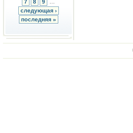
7
8
9
…
следующая ›
последняя »