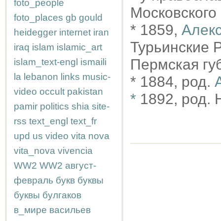
foto_people
Московского 
foto_places
gb
gould
* 1859,
Алек
heidegger
internet
iran
Турьинские Р
iraq
islam
islamic_art
Пермская губ
islam_text-engl
ismaili
la
lebanon
links
music-
* 1884, род.
video
occult
pakistan
*
1892, род.
pamir
politics
shia
site-
rss
text_engl
text_fr
upd
us
video
vita nova
vita_nova
vivencia
WW2
WW2
август-
февраль
букв
буквы
буквы
булгаков
в_мире
васильев