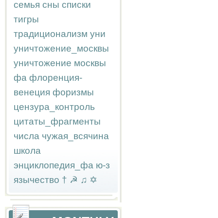
семья
сны
списки
тигры
традиционализм
уни
уничтожение_москвы
уничтожение москвы
фа
флоренция-
венеция
форизмы
цензура_контроль
цитаты_фрагменты
числа
чужая_всячина
школа
энциклопедия_фа
ю-з
язычество
†
☭
♫
✡