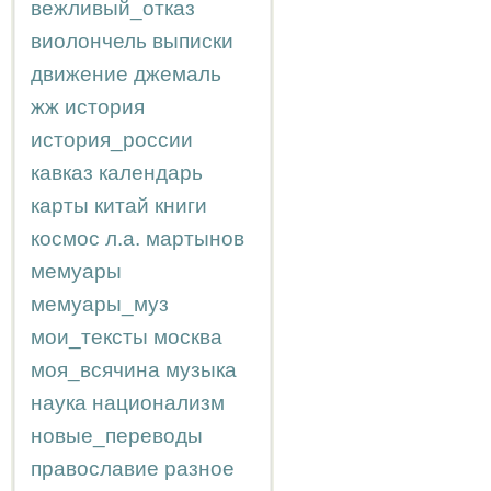
вежливый_отказ
виолончель
выписки
движение
джемаль
жж
история
история_россии
кавказ
календарь
карты
китай
книги
космос
л.а.
мартынов
мемуары
мемуары_муз
мои_тексты
москва
моя_всячина
музыка
наука
национализм
новые_переводы
православие
разное