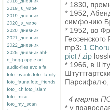
2018_дневник
* 1830, прем
2019_в_мире
* 1952, Абен
2019_дневник
симфонию Бр
2020_в_мире
* 1952, во Ф
2020_дневник
Гессенского 
2021_дневник
2022_дневник
mp3:
1 Chorus
2025_дневник
ahl-
pict
/
zip
lossl
e_haqq
apple
art
* 1966, в Шт
audio-files
evola
fa
Штуттгартск
foto_events
foto_family
Парсифалю
foto_fauna
foto_friends
foto_ich
foto_islam
foto_misc
4 марта 
foto_my_scan
* у правосла