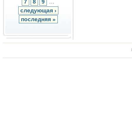
7
8
9
…
следующая ›
последняя »