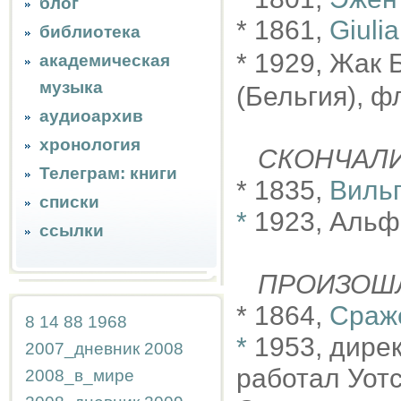
блог
* 1861,
Giuli
библиотека
* 1929, Жак 
академическая
музыка
(Бельгия), 
аудиоархив
хронология
СКОНЧАЛ
Телеграм: книги
* 1835,
Виль
списки
*
1923, Аль
ссылки
ПРОИЗОШ
* 1864,
Сраж
8
14
88
1968
*
1953, дире
2007_дневник
2008
работал Уотс
2008_в_мире