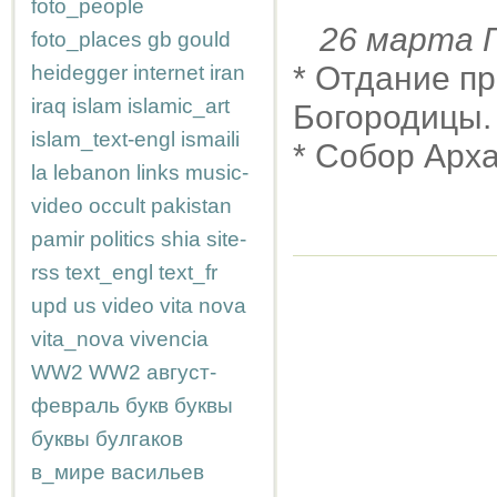
foto_people
26 марта
foto_places
gb
gould
* Отдание п
heidegger
internet
iran
iraq
islam
islamic_art
Богородицы.
islam_text-engl
ismaili
* Собор Арха
la
lebanon
links
music-
video
occult
pakistan
pamir
politics
shia
site-
rss
text_engl
text_fr
upd
us
video
vita nova
vita_nova
vivencia
WW2
WW2
август-
февраль
букв
буквы
буквы
булгаков
в_мире
васильев