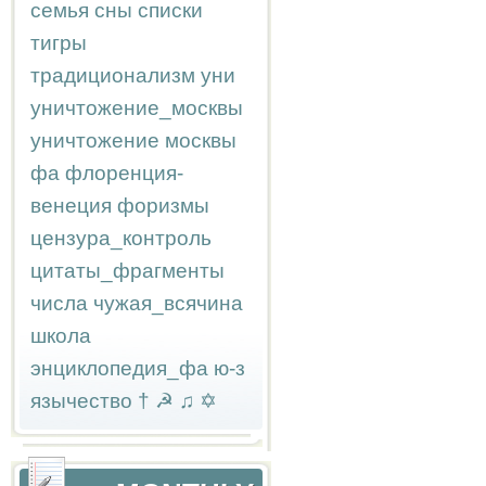
семья
сны
списки
тигры
традиционализм
уни
уничтожение_москвы
уничтожение москвы
фа
флоренция-
венеция
форизмы
цензура_контроль
цитаты_фрагменты
числа
чужая_всячина
школа
энциклопедия_фа
ю-з
язычество
†
☭
♫
✡