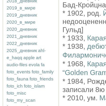
2018_дневник
Бад-Кройцна
2019_в_мире
* 1902, род.
2019_дневник
недооцененн
2020_в_мире
Гульд]
2020_дневник
2021_дневник
* 1933,
Карая
2022_дневник
* 1938,
дебют
2025_дневник
ahl-
Филармонич
e_haqq
apple
art
* 1968,
Карая
audio-files
evola
fa
“Golden Gra
foto_events
foto_family
foto_fauna
foto_friends
* 1984, Рож
foto_ich
foto_islam
записали 8ю
foto_misc
* 2010, ум.
М
foto_my_scan