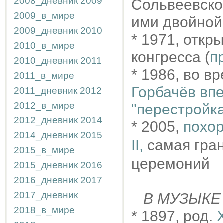
2008_дневник
2009
Сольвеевско
2009_в_мире
ими двойной
2009_дневник
2010
* 1971, откр
2010_в_мире
конгресса (
п
2010_дневник
2011
* 1986, во в
2011_в_мире
Горбачёв вп
2011_дневник
2012
2012_в_мире
"перестройк
2012_дневник
2014
* 2005,
похо
2014_дневник
2015
II,
самая гран
2015_в_мире
церемоний
2015_дневник
2016
2016_дневник
2017
2017_дневник
В МУЗЫКЕ
2018_в_мире
* 1897, род.