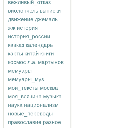
вежливый_отказ
виолончель
выписки
движение
джемаль
жж
история
история_россии
кавказ
календарь
карты
китай
книги
космос
л.а.
мартынов
мемуары
мемуары_муз
мои_тексты
москва
моя_всячина
музыка
наука
национализм
новые_переводы
православие
разное