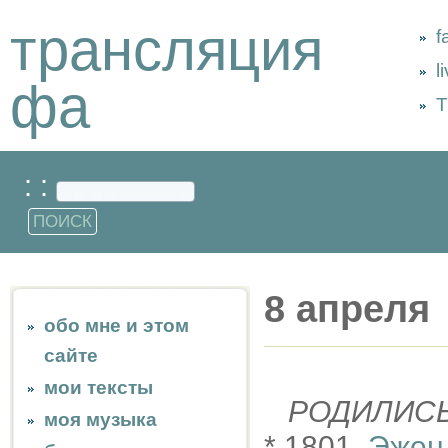
трансляция
f
l
фа
Т
: :
8 апреля
обо мне и этом
сайте
мои тексты
РОДИЛИС
моя музыка
* 1801,
Эжен