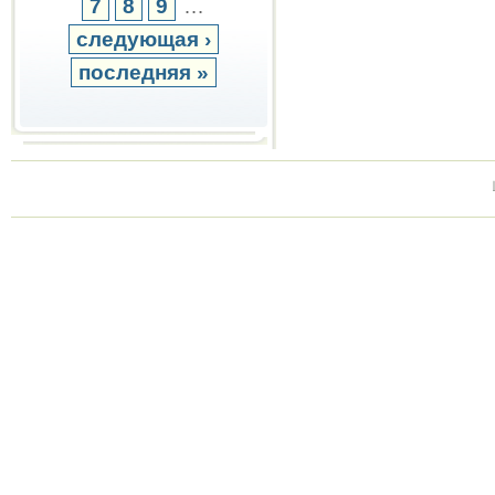
7
8
9
…
следующая ›
последняя »