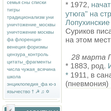
семья
сны
списки
* 1972,
начат
тигры
утюга" на ст
традиционализм
уни
Лопухинские 
уничтожение_москвы
Суриков писа
уничтожение москвы
на этом мест
фа
флоренция-
венеция
форизмы
цензура_контроль
28 марта
цитаты_фрагменты
* 1883, род.
числа
чужая_всячина
*
1911, в са
школа
(пневмония)
энциклопедия_фа
ю-з
язычество
†
☭
♫
✡