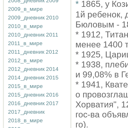
2008_дневник
2009
*
1865, у Ко
2009_в_мире
1й ребенок, 
2009_дневник
2010
Бюловым - 1
2010_в_мире
* 1912, Тита
2010_дневник
2011
менее 1400 
2011_в_мире
2011_дневник
2012
* 1925, Цар
2012_в_мире
* 1938, плеб
2012_дневник
2014
и 99,08% в Г
2014_дневник
2015
* 1941, Кват
2015_в_мире
о провозгла
2015_дневник
2016
Хорватия", 1
2016_дневник
2017
2017_дневник
гос-ва объяв
2018_в_мире
го).