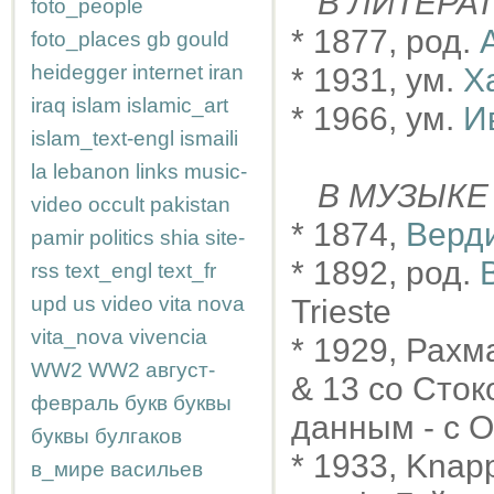
В ЛИТЕРА
foto_people
* 1877, род.
foto_places
gb
gould
heidegger
internet
iran
* 1931, ум.
Х
iraq
islam
islamic_art
* 1966, ум.
И
islam_text-engl
ismaili
la
lebanon
links
music-
В МУЗЫКЕ
video
occult
pakistan
* 1874,
Верди
pamir
politics
shia
site-
* 1892, род.
rss
text_engl
text_fr
upd
us
video
vita nova
Trieste
vita_nova
vivencia
* 1929, Рахм
WW2
WW2
август-
& 13 со Стоко
февраль
букв
буквы
данным - с 
буквы
булгаков
* 1933, Kna
в_мире
васильев