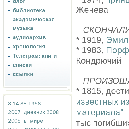
блог
Женева
библиотека
академическая
музыка
СКОНЧАЛ
аудиоархив
* 1919,
Эмил
хронология
* 1983,
Порф
Телеграм: книги
Кондрючий
списки
ссылки
ПРОИЗОШ
* 1815, дос
известных и
8
14
88
1968
материала"
-
2007_дневник
2008
2008_в_мире
тыс погибших