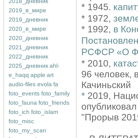
2018_дневник
* 1945.
капит
2019_в_мире
* 1972,
земл
2019_дневник
* 1992,
в Ко
2020_в_мире
2020_дневник
Постановлен
2021_дневник
РСФСР «О Ф
2022_дневник
* 2010,
катас
2025_дневник
ahl-
96 человек, 
e_haqq
apple
art
Качиньский
audio-files
evola
fa
foto_events
foto_family
*
2019, Нац
foto_fauna
foto_friends
опубликовал
foto_ich
foto_islam
"Прорыв 2019
foto_misc
foto_my_scan