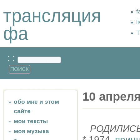
трансляция
f
l
фа
Т
: :
10 апрел
обо мне и этом
сайте
мои тексты
РОДИЛИС
моя музыка
* 1974,
принц