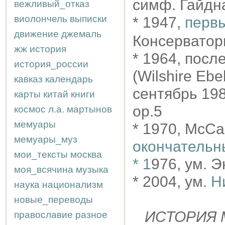
симф. Гайдн
вежливый_отказ
виолончель
выписки
* 1947,
первы
движение
джемаль
Консерватор
жж
история
* 1964, посл
история_россии
(Wilshire Ebe
кавказ
календарь
сентябрь 1982
карты
китай
книги
op.5
космос
л.а.
мартынов
мемуары
* 1970, McCa
мемуары_муз
окончательн
мои_тексты
москва
* 1
976, ум. 
моя_всячина
музыка
* 2004, ум.
Н
наука
национализм
новые_переводы
ИСТОРИЯ М
православие
разное