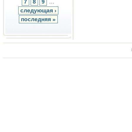
7
8
9
…
следующая ›
последняя »