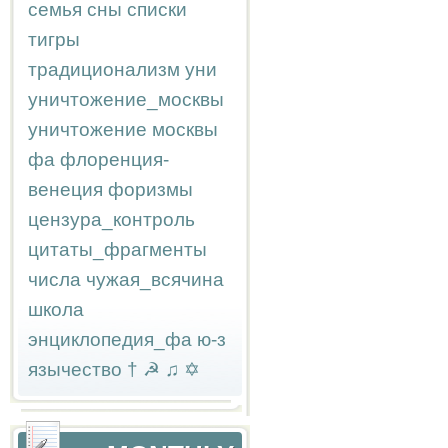
семья
сны
списки
тигры
традиционализм
уни
уничтожение_москвы
уничтожение москвы
фа
флоренция-
венеция
форизмы
цензура_контроль
цитаты_фрагменты
числа
чужая_всячина
школа
энциклопедия_фа
ю-з
язычество
†
☭
♫
✡