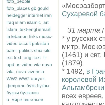
foto_people
«Мосразборт
foto_places
gb
gould
Сухаревой 
heidegger
internet
iran
iraq
islam
islamic_art
31 марта
islam_text-engl
ismaili
la
lebanon
links
music-
* у русских 
video
occult
pakistan
митр. Москов
pamir
politics
shia
site-
(1461) и свт
rss
text_engl
text_fr
(1879).
upd
us
video
vita nova
* 1492,
в Гр
vita_nova
vivencia
королевой И
WW2
WW2
август-
февраль
букв
буквы
Альгамбрски
буквы
булгаков
всех евреев,
в_мире
васильев
католичество