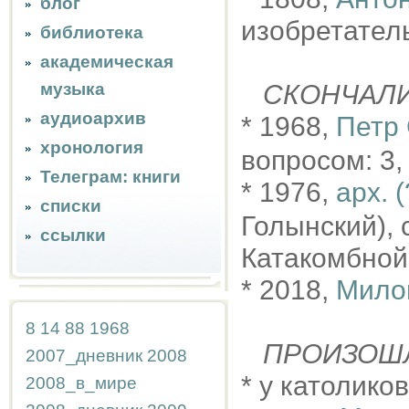
блог
изобретател
библиотека
академическая
музыка
СКОНЧАЛ
аудиоархив
* 1968,
Петр
хронология
вопросом: 3,
Телеграм: книги
* 1976,
арх. 
списки
Голынский), 
ссылки
Катакомбной 
* 2018,
Мило
8
14
88
1968
ПРОИЗОШ
2007_дневник
2008
* у католико
2008_в_мире