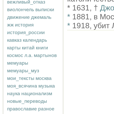
вежливый_отказ
* 1631, †
Джо
виолончель
выписки
*
1881, в Мо
движение
джемаль
*
1918, убит 
жж
история
история_россии
кавказ
календарь
карты
китай
книги
космос
л.а.
мартынов
мемуары
мемуары_муз
мои_тексты
москва
моя_всячина
музыка
наука
национализм
новые_переводы
православие
разное