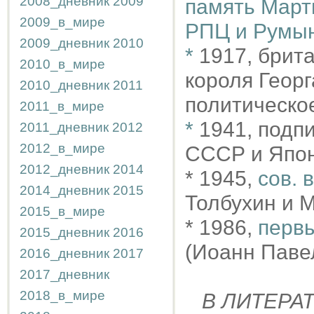
2008_дневник
2009
память Март
2009_в_мире
РПЦ и Румыни
2009_дневник
2010
*
1917, брит
2010_в_мире
короля Георг
2010_дневник
2011
политическое
2011_в_мире
*
1941, подп
2011_дневник
2012
2012_в_мире
СССР и Япон
2012_дневник
2014
* 1945,
сов. 
2014_дневник
2015
Толбухин и 
2015_в_мире
* 1986,
первы
2015_дневник
2016
(Иоанн Павел
2016_дневник
2017
2017_дневник
2018_в_мире
В ЛИТЕРА