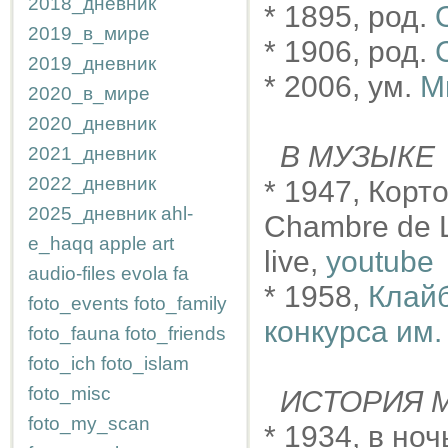
2018_дневник
* 1895, род.
2019_в_мире
* 1906, род.
2019_дневник
* 2006, ум.
М
2020_в_мире
2020_дневник
В МУЗЫКЕ
2021_дневник
2022_дневник
* 1947, Корто
2025_дневник
ahl-
Chambre de L
e_haqq
apple
art
live,
youtube
audio-files
evola
fa
* 1958,
Клайб
foto_events
foto_family
конкурса им.
foto_fauna
foto_friends
foto_ich
foto_islam
foto_misc
ИСТОРИЯ М
foto_my_scan
* 1934, в но