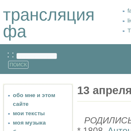
трансляция
f
l
фа
Т
: :
13 апрел
обо мне и этом
сайте
мои тексты
РОДИЛИС
моя музыка
* 1808,
Анто