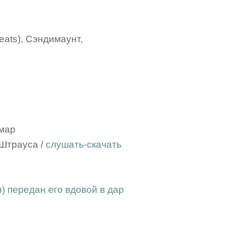
Yeats), Сэндимаунт,
ймар
 Штрауса /
слушать-скачать
) передан его вдовой в дар