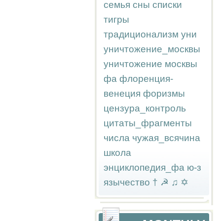
семья
сны
списки
тигры
традиционализм
уни
уничтожение_москвы
уничтожение москвы
фа
флоренция-
венеция
форизмы
цензура_контроль
цитаты_фрагменты
числа
чужая_всячина
школа
энциклопедия_фа
ю-з
язычество
†
☭
♫
✡