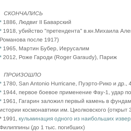
СКОНЧАЛИСЬ
*
1886, Людвиг II Баварский
*
1918, убийство "претендента" в.кн.Михаила Ал
Романова после 1917)
*
1965, Мартин Бубер, Иерусалим
*
2012, Роже Гароди (Roger Garaudy), Париж
ПРОИЗОШЛО
*
1780, San Antonio Hurricane, Пуэрто-Рико и др., 
*
1944, первое боевое применение Фау-1, удар п
*
1961, Гагарин заложил первый камень в фунда
истории космонавтики им. Циолковского (открыт 3
* 1991,
кульминация одного из наибольших изверж
Филиппины (до 1 тыс. погибших)