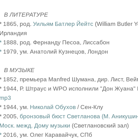
В ЛИТЕРАТУРЕ
* 1865, род.
Уильям Батлер Йейтс
(William Butler 
Ирландия
*
1888, род. Фернанду Песоа, Лиссабон
*
1979, ум. Анатолий Кузнецов, Лондон
В МУЗЫКЕ
* 1852, премьера Manfred Шумана, дир. Лист, Ве
* 1944, Р. Штраус и WPO исполнили "Дон Жуана"
mp3
* 1944, ум.
Николай Обухов
/ Сен-Клу
* 2005,
бронзовый бюст Светланова (М. Аникушин
Моск. межд. Дому музыки
(Светлановский зал)
*
2016, ум. Олег Каравайчук, СПб