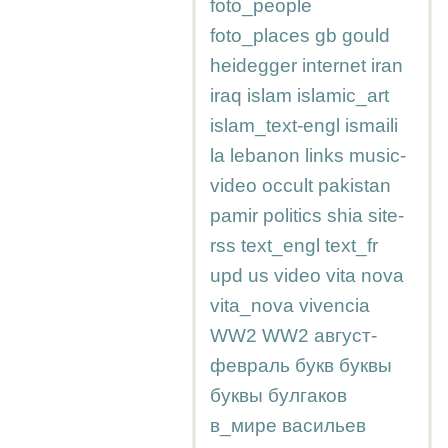
foto_people
foto_places
gb
gould
heidegger
internet
iran
iraq
islam
islamic_art
islam_text-engl
ismaili
la
lebanon
links
music-
video
occult
pakistan
pamir
politics
shia
site-
rss
text_engl
text_fr
upd
us
video
vita nova
vita_nova
vivencia
WW2
WW2
август-
февраль
букв
буквы
буквы
булгаков
в_мире
васильев