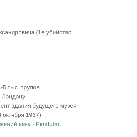
ександровича (1е убийство
4-5 тыс. трупов
о Лондону
мент здания будущего музея
 октября 1967)
ений века - Pinatubo
,