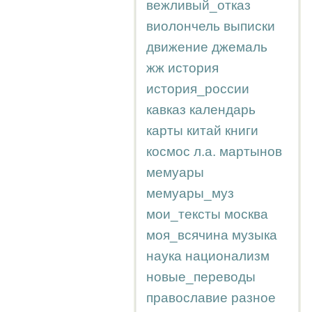
вежливый_отказ
виолончель
выписки
движение
джемаль
жж
история
история_россии
кавказ
календарь
карты
китай
книги
космос
л.а.
мартынов
мемуары
мемуары_муз
мои_тексты
москва
моя_всячина
музыка
наука
национализм
новые_переводы
православие
разное