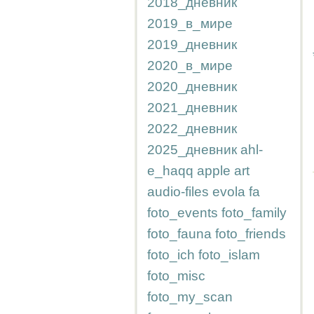
2018_дневник
2019_в_мире
2019_дневник
2020_в_мире
2020_дневник
2021_дневник
2022_дневник
2025_дневник
ahl-
e_haqq
apple
art
audio-files
evola
fa
foto_events
foto_family
foto_fauna
foto_friends
foto_ich
foto_islam
foto_misc
foto_my_scan