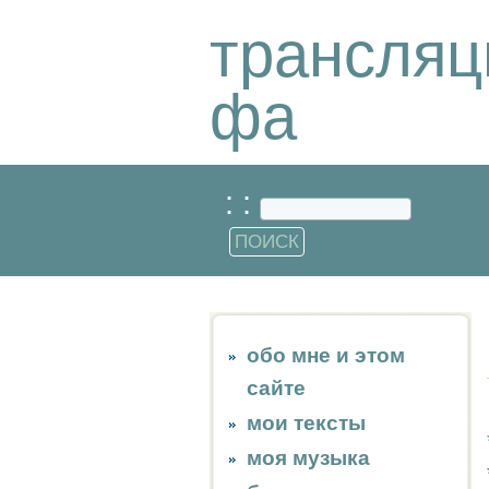
трансляц
фа
: :
обо мне и этом
сайте
мои тексты
моя музыка