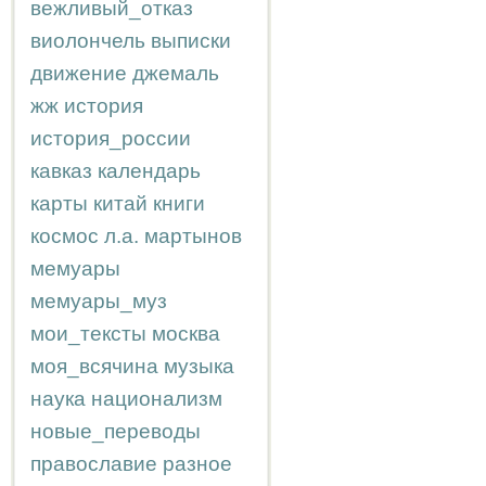
вежливый_отказ
виолончель
выписки
движение
джемаль
жж
история
история_россии
кавказ
календарь
карты
китай
книги
космос
л.а.
мартынов
мемуары
мемуары_муз
мои_тексты
москва
моя_всячина
музыка
наука
национализм
новые_переводы
православие
разное