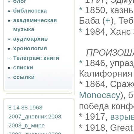
блог
*
1850, казн
библиотека
Баба (
+
), Те
академическая
музыка
*
1984, Ханс
аудиоархив
хронология
ПРОИЗОШ
Телеграм: книги
*
1846, упра
списки
Калифорния
ссылки
* 1864, Сраж
Monocacy
), 
победа конф
8
14
88
1968
* 1917,
взры
2007_дневник
2008
2008_в_мире
* 1918, Great