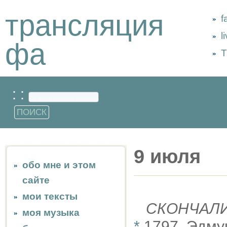
трансляция
f
l
фа
Т
: :
9 июля
обо мне и этом
сайте
мои тексты
СКОНЧАЛ
моя музыка
*
1797, Эдму