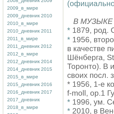
2008_дневник
2009
(официально
2009_в_мире
2009_дневник
2010
В МУЗЫКЕ
2010_в_мире
*
1879, род.
2010_дневник
2011
*
1956, втор
2011_в_мире
2011_дневник
2012
в качестве 
2012_в_мире
Шёнберга, St
2012_дневник
2014
Торонто). В 
2014_дневник
2015
своих посл. з
2015_в_мире
* 1956, 1-е 
2015_дневник
2016
f-moll, op.1 
2016_дневник
2017
2017_дневник
*
1996, ум. 
2018_в_мире
*
2010, в Вен