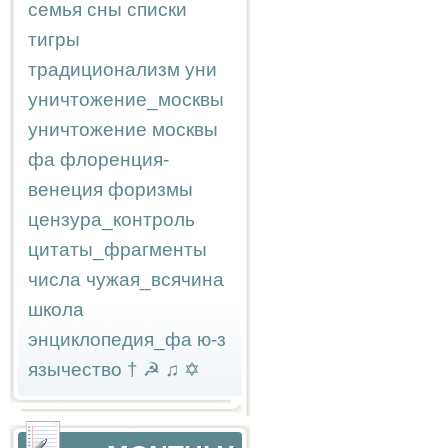
семья
сны
списки
тигры
традиционализм
уни
уничтожение_москвы
уничтожение москвы
фа
флоренция-
венеция
форизмы
цензура_контроль
цитаты_фрагменты
числа
чужая_всячина
школа
энциклопедия_фа
ю-з
язычество
†
☭
♫
✡