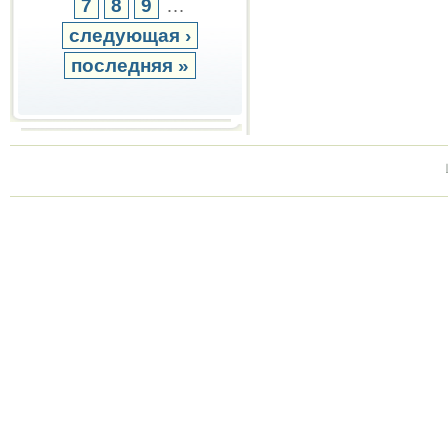
7
8
9
…
следующая ›
последняя »