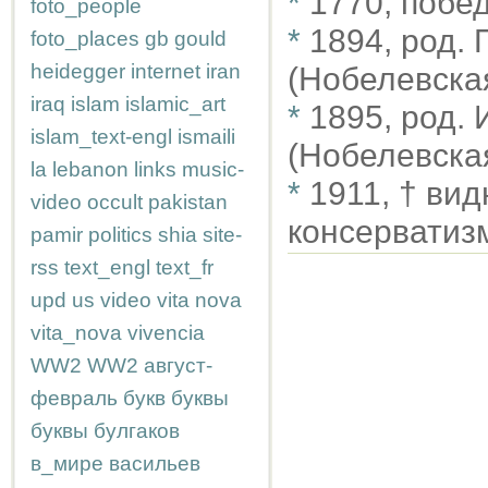
*
1770, побе
foto_people
*
1894, род.
foto_places
gb
gould
heidegger
internet
iran
(Нобелевска
iraq
islam
islamic_art
*
1895, род.
islam_text-engl
ismaili
(Нобелевска
la
lebanon
links
music-
*
1911, † ви
video
occult
pakistan
консервати
pamir
politics
shia
site-
rss
text_engl
text_fr
upd
us
video
vita nova
vita_nova
vivencia
WW2
WW2
август-
февраль
букв
буквы
буквы
булгаков
в_мире
васильев