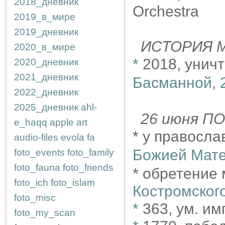
2018_дневник
Orchestra
2019_в_мире
2019_дневник
ИСТОРИЯ М
2020_в_мире
*
2018, уничт
2020_дневник
2021_дневник
Басманной, 2
2022_дневник
2025_дневник
ahl-
26 июня 
e_haqq
apple
art
* у правосл
audio-files
evola
fa
Божией Мат
foto_events
foto_family
foto_fauna
foto_friends
* обретение
foto_ich
foto_islam
Костромског
foto_misc
*
363, ум. и
foto_my_scan