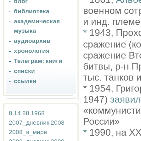
блог
военном сот
библиотека
и инд. плем
академическая
музыка
*
1943, Прох
аудиоархив
сражение (ко
хронология
сражение Вто
Телеграм: книги
битвы, р-н П
списки
тыс. танков 
ссылки
* 1954, Григ
1947)
заявил
«коммунисти
8
14
88
1968
России»
2007_дневник
2008
*
1990, на X
2008_в_мире