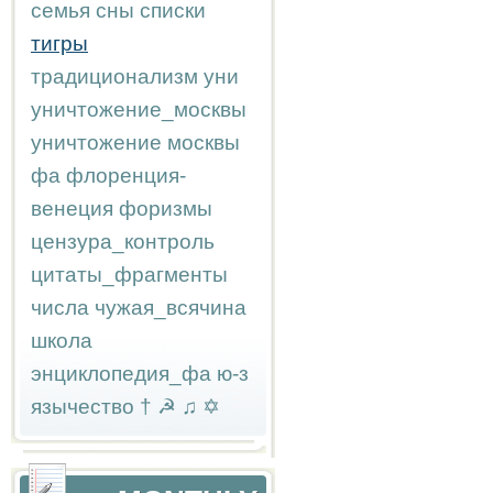
семья
сны
списки
тигры
традиционализм
уни
уничтожение_москвы
уничтожение москвы
фа
флоренция-
венеция
форизмы
цензура_контроль
цитаты_фрагменты
числа
чужая_всячина
школа
энциклопедия_фа
ю-з
язычество
†
☭
♫
✡