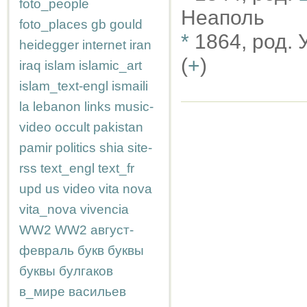
foto_people
Неаполь
foto_places
gb
gould
*
1864, род.
heidegger
internet
iran
(
+
)
iraq
islam
islamic_art
islam_text-engl
ismaili
la
lebanon
links
music-
video
occult
pakistan
pamir
politics
shia
site-
rss
text_engl
text_fr
upd
us
video
vita nova
vita_nova
vivencia
WW2
WW2
август-
февраль
букв
буквы
буквы
булгаков
в_мире
васильев