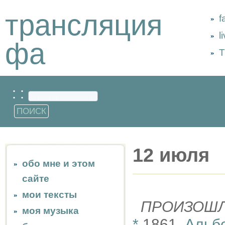
трансляция
f
l
фа
Т
: :
12 июля
обо мне и этом
сайте
мои тексты
ПРОИЗОШ
моя музыка
*
1861,
Альб