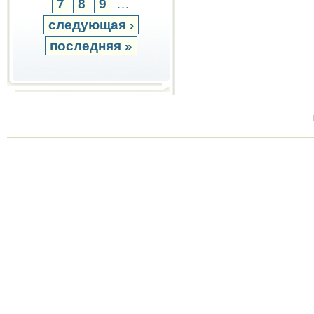
7
8
9
…
следующая ›
последняя »