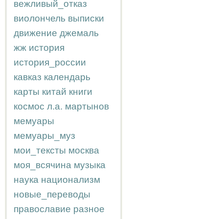
вежливый_отказ
виолончель
выписки
движение
джемаль
жж
история
история_россии
кавказ
календарь
карты
китай
книги
космос
л.а.
мартынов
мемуары
мемуары_муз
мои_тексты
москва
моя_всячина
музыка
наука
национализм
новые_переводы
православие
разное