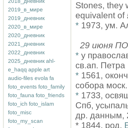
2018_дневник
Stones, they 
2019_в_мире
equivalent of
2019_дневник
*
1973, ум. 
2020_в_мире
2020_дневник
29 июня 
2021_дневник
2022_дневник
*
у правосла
2025_дневник
ahl-
св.ап. Петра
e_haqq
apple
art
*
1561, окон
audio-files
evola
fa
собора моск
foto_events
foto_family
*
1733, осв
foto_fauna
foto_friends
Спб, усыпал
foto_ich
foto_islam
foto_misc
др. данным, 
foto_my_scan
* 1844, род.