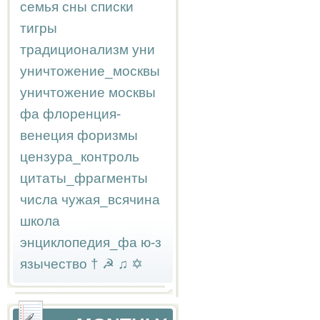
семья
сны
списки
тигры
традиционализм
уни
уничтожение_москвы
уничтожение москвы
фа
флоренция-
венеция
форизмы
цензура_контроль
цитаты_фрагменты
числа
чужая_всячина
школа
энциклопедия_фа
ю-з
язычество
†
☭
♫
✡