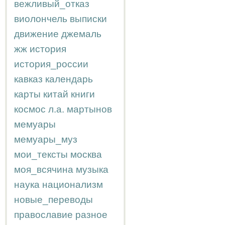
вежливый_отказ
виолончель
выписки
движение
джемаль
жж
история
история_россии
кавказ
календарь
карты
китай
книги
космос
л.а.
мартынов
мемуары
мемуары_муз
мои_тексты
москва
моя_всячина
музыка
наука
национализм
новые_переводы
православие
разное