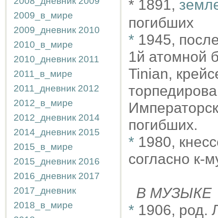
2008_дневник
2009
* 1891,
земле
2009_в_мире
погибших
2009_дневник
2010
*
1945, посл
2010_в_мире
1й атомной 
2010_дневник
2011
Tinian, крей
2011_в_мире
торпедирова
2011_дневник
2012
2012_в_мире
Императорск
2012_дневник
2014
погибших.
2014_дневник
2015
*
1980, кнес
2015_в_мире
согласно к-м
2015_дневник
2016
2016_дневник
2017
В МУЗЫКЕ
2017_дневник
2018_в_мире
*
1906, род. 