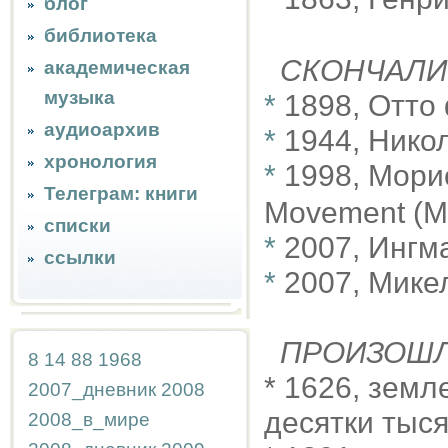
блог
библиотека
СКОНЧАЛИ
академическая
музыка
*
1898, Отто
аудиоархив
*
1944, Нико
хронология
*
1998, Мори
Телеграм: книги
Movement (M
списки
*
2007, Ингм
ссылки
*
2007, Мике
ПРОИЗОШ
8
14
88
1968
* 1626, зем
2007_дневник
2008
десятки тыс
2008_в_мире