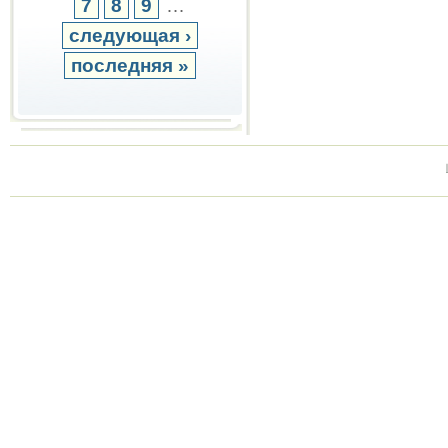
7
8
9
…
следующая ›
последняя »