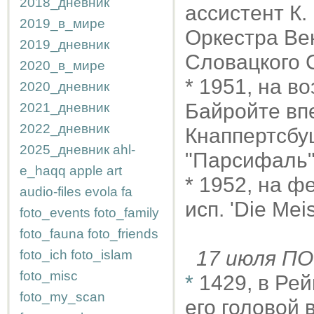
2018_дневник
ассистент К.
2019_в_мире
Оркестра Вен
2019_дневник
Словацкого 
2020_в_мире
* 1951, на 
2020_дневник
Байройте вп
2021_дневник
2022_дневник
Кнаппертсбуш
2025_дневник
ahl-
"Парсифаль"
e_haqq
apple
art
* 1952, на 
audio-files
evola
fa
исп. 'Die Mei
foto_events
foto_family
foto_fauna
foto_friends
17 июля 
foto_ich
foto_islam
foto_misc
*
1429, в Рей
foto_my_scan
его головой