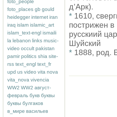
foto_people
д’Арк).
foto_places
gb
gould
*
1610, свер
heidegger
internet
iran
пострижен в
iraq
islam
islamic_art
русскиий ца
islam_text-engl
ismaili
la
lebanon
links
music-
Шуйский
video
occult
pakistan
*
1888, род.
pamir
politics
shia
site-
rss
text_engl
text_fr
upd
us
video
vita nova
vita_nova
vivencia
WW2
WW2
август-
февраль
букв
буквы
буквы
булгаков
в_мире
васильев