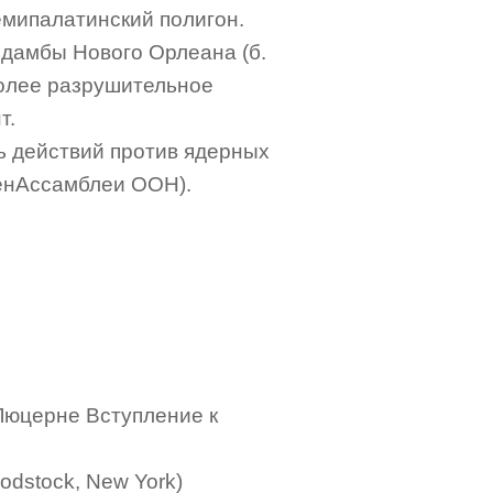
емипалатинский полигон.
л дамбы Нового Орлеана (б.
иболее разрушительное
т.
ь действий против ядерных
ГенАссамблеи ООН).
в Люцерне Вступление к
odstock, New York)