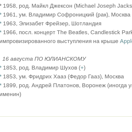
* 1958, род. Майкл Джексон (Michael Joseph Jack
*
1961, ум. Владимир Софроницкий (рак), Москва
*
1963, Элизабет Фрейзер, Шотландия
*
1966, посл. концерт The Beatles, Candlestick Pa
импровизированного выступления на крыше
Appl
16 августа ПО ЮЛИАНСКОМУ
*
1853, род. Владимир Шухов (
+
)
*
1853, ум. Фридрих Хааз (Федор Гааз), Москва
*
1899, род. Андрей Платонов, Воронеж (иногда у
именин)