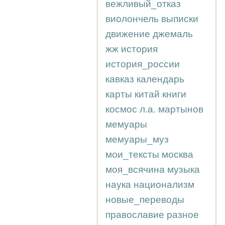
вежливый_отказ
виолончель
выписки
движение
джемаль
жж
история
история_россии
кавказ
календарь
карты
китай
книги
космос
л.а.
мартынов
мемуары
мемуары_муз
мои_тексты
москва
моя_всячина
музыка
наука
национализм
новые_переводы
православие
разное