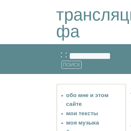
трансляц
фа
: :
обо мне и этом
сайте
мои тексты
моя музыка