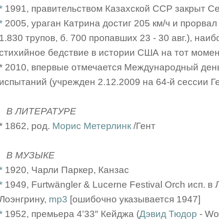
*
1991, правительством Казахской ССР закрыт С
*
2005, ураган Катрина достиг 205 км/ч и прорва
1.830 трупов, б. 700 пропавших 23 - 30 авг.), на
стихийное бедствие в истории США на тот момен
* 2010, впервые отмечается Международный ден
испытаний (учрежден 2.12.2009 на 64-й сессии 
В ЛИТЕРАТУРЕ
* 1862, род.
Морис Метерлинк
/Гент
В МУЗЫКЕ
*
1920, Чарли Паркер, Канзас
*
1949, Furtwängler & Lucerne Festival Orch исп. 
Лоэнгрину,
mp3
[ошибочно указывается 1947]
*
1952, премьера 4'33″ Кейджа (
Дэвид Тюдор
- Wo