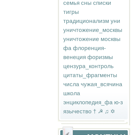
семья
сны
списки
тигры
традиционализм
уни
уничтожение_москвы
уничтожение москвы
фа
флоренция-
венеция
форизмы
цензура_контроль
цитаты_фрагменты
числа
чужая_всячина
школа
энциклопедия_фа
ю-з
язычество
†
☭
♫
✡