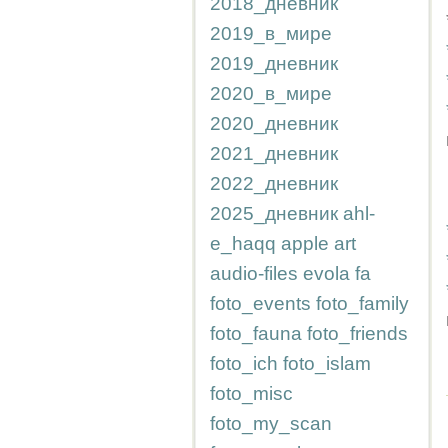
2018_дневник
2019_в_мире
2019_дневник
2020_в_мире
2020_дневник
2021_дневник
2022_дневник
2025_дневник
ahl-
e_haqq
apple
art
audio-files
evola
fa
foto_events
foto_family
foto_fauna
foto_friends
foto_ich
foto_islam
foto_misc
foto_my_scan