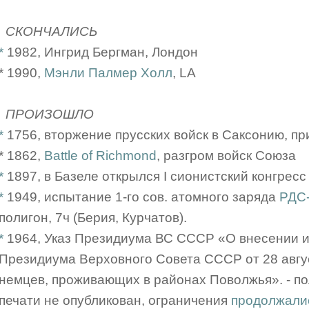
СКОНЧАЛИСЬ
*
1982, Ингрид Бергман, Лондон
* 1990,
Мэнли Палмер Холл
, LA
ПРОИЗОШЛО
*
1756, вторжение прусских войск в Саксонию, пр
* 1862,
Battle of Richmond
, разгром войск Союза
*
1897, в Базеле открылся I сионистский конгресс
*
1949, испытание 1-го сов. атомного заряда
РДС
полигон, 7ч (Берия, Курчатов).
*
1964, Указ Президиума ВС СССР «О внесении и
Президиума Верховного Совета СССР от 28 авгус
немцев, проживающих в районах Поволжья». - по
печати не опубликован, ограничения
продолжали