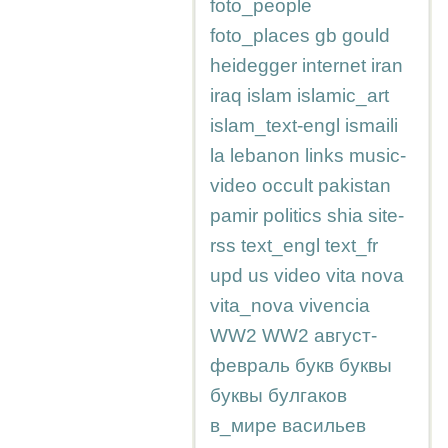
foto_people
foto_places
gb
gould
heidegger
internet
iran
iraq
islam
islamic_art
islam_text-engl
ismaili
la
lebanon
links
music-
video
occult
pakistan
pamir
politics
shia
site-
rss
text_engl
text_fr
upd
us
video
vita nova
vita_nova
vivencia
WW2
WW2
август-
февраль
букв
буквы
буквы
булгаков
в_мире
васильев