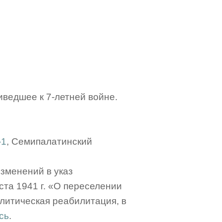
иведшее к 7-летней войне.
-1
, Семипалатинский
зменений в указ
та 1941 г. «О переселении
литическая реабилитация, в
сь
.