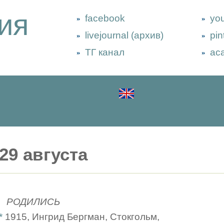
ия
facebook
yo
livejournal (архив)
pin
ТГ канал
ac
29 августа
РОДИЛИСЬ
*
1915, Ингрид Бергман, Стокгольм,