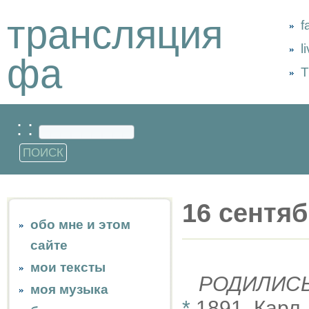
трансляция
f
l
фа
Т
: :
16 сентя
обо мне и этом
сайте
мои тексты
РОДИЛИС
моя музыка
*
1891, Карл 