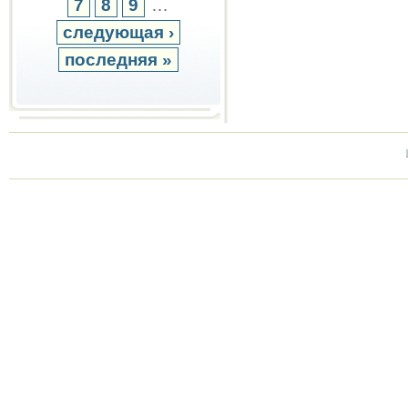
7
8
9
…
следующая ›
последняя »