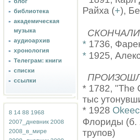
блог
Райха (
+
), Б
библиотека
академическая
музыка
СКОНЧАЛИ
аудиоархив
*
1736, Фарен
хронология
*
1925, Алек
Телеграм: книги
списки
ПРОИЗОШ
ссылки
* 1782, "The C
тыс утонувш
* 1928
Okeec
8
14
88
1968
Флориды (б. 2
2007_дневник
2008
трупов)
2008_в_мире