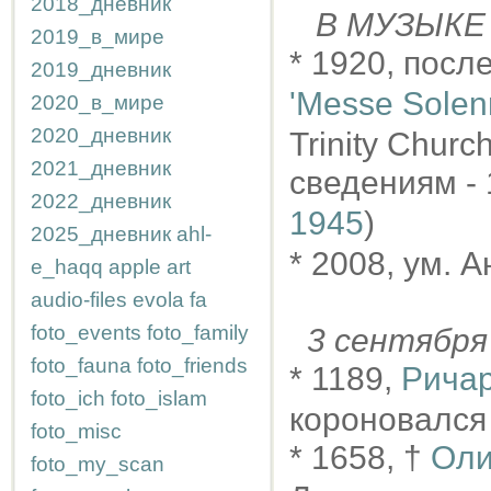
2018_дневник
В МУЗЫКЕ
2019_в_мире
* 1920, посл
2019_дневник
'Messe Solen
2020_в_мире
2020_дневник
Trinity Churc
2021_дневник
сведениям - 1
2022_дневник
1945
)
2025_дневник
ahl-
* 2008, ум. 
e_haqq
apple
art
audio-files
evola
fa
foto_events
foto_family
3 сентябр
foto_fauna
foto_friends
* 1189,
Ричар
foto_ich
foto_islam
короновался
foto_misc
* 1658, †
Оли
foto_my_scan