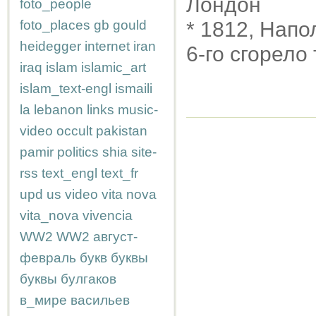
Лондон
foto_people
foto_places
gb
gould
* 1812, Напо
heidegger
internet
iran
6-го сгорело
iraq
islam
islamic_art
islam_text-engl
ismaili
la
lebanon
links
music-
video
occult
pakistan
pamir
politics
shia
site-
rss
text_engl
text_fr
upd
us
video
vita nova
vita_nova
vivencia
WW2
WW2
август-
февраль
букв
буквы
буквы
булгаков
в_мире
васильев