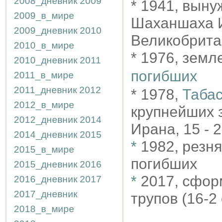
2008_дневник
2009
* 1941, выну
2009_в_мире
Шаханшаха И
2009_дневник
2010
Великобрита
2010_в_мире
* 1976, зем
2010_дневник
2011
погибших
2011_в_мире
2011_дневник
2012
* 1978,
Табас
2012_в_мире
крупнейших 
2012_дневник
2014
Ирана, 15 - 
2014_дневник
2015
*
1982, резня
2015_в_мире
погибших
2015_дневник
2016
*
2017, сформ
2016_дневник
2017
2017_дневник
трупов (16-2 
2018_в_мире