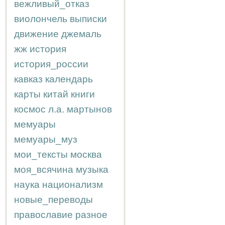
вежливый_отказ
виолончель
выписки
движение
джемаль
жж
история
история_россии
кавказ
календарь
карты
китай
книги
космос
л.а.
мартынов
мемуары
мемуары_муз
мои_тексты
москва
моя_всячина
музыка
наука
национализм
новые_переводы
православие
разное