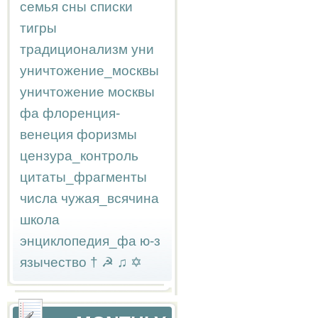
семья
сны
списки
тигры
традиционализм
уни
уничтожение_москвы
уничтожение москвы
фа
флоренция-
венеция
форизмы
цензура_контроль
цитаты_фрагменты
числа
чужая_всячина
школа
энциклопедия_фа
ю-з
язычество
†
☭
♫
✡