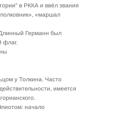
ории" в РККА и ввёл звания
«полковник», «маршал
 Длинный Германн был
 флаг.
йны
ьцом у Толкина. Часто
 действительности, имеется
игорианского.
 Элиотом: начало