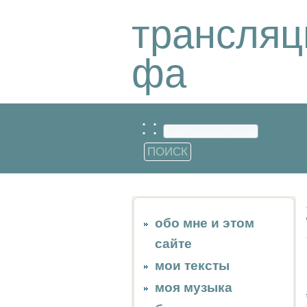
трансляц
фа
: :
обо мне и этом
сайте
мои тексты
моя музыка