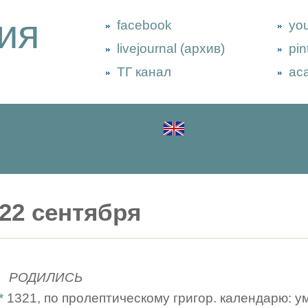
ия
facebook
yo
livejournal (архив)
pin
ТГ канал
ac
22 сентября
РОДИЛИСЬ
*
1321, по пролептическому григор. календарю: ум