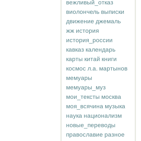
вежливый_отказ
виолончель
выписки
движение
джемаль
жж
история
история_россии
кавказ
календарь
карты
китай
книги
космос
л.а.
мартынов
мемуары
мемуары_муз
мои_тексты
москва
моя_всячина
музыка
наука
национализм
новые_переводы
православие
разное