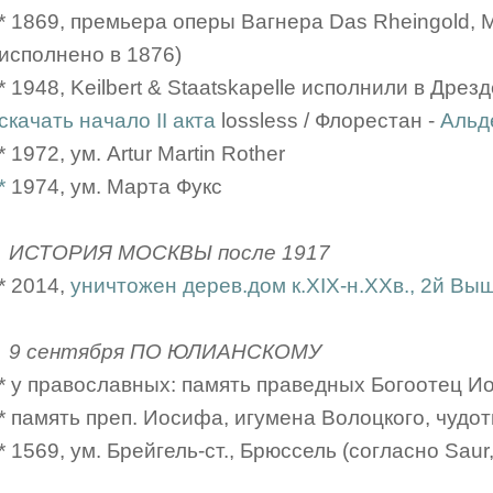
* 1869, премьера оперы Вагнера Das Rheingold,
исполнено в 1876)
* 1948, Keilbert & Staatskapelle исполнили в Дре
скачать начало II акта
lossless / Флорестан -
Альд
* 1972, ум. Artur Martin Rother
*
1974, ум. Марта Фукс
ИСТОРИЯ МОСКВЫ после 1917
* 2014,
уничтожен дерев.дом к.XIX-н.ХХв., 2й Выш
9 сентября ПО ЮЛИАНСКОМУ
* у православных: память праведных Богоотец И
* память преп. Иосифа, игумена Волоцкого, чудот
* 1569, ум. Брейгель-ст., Брюссель (согласно Saur,