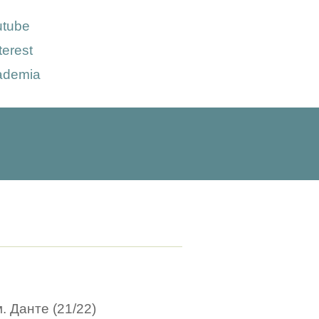
utube
terest
ademia
. Данте (21/22)