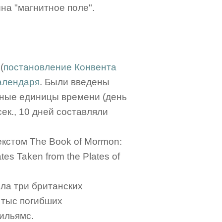
на "магнитное поле".
(
постановление Конвента
алендаря
. Были введены
чные единицы времени (день
сек., 10 дней составляли
екстом The Book of Mormon:
es Taken from the Plates of
ила три британских
4 тыс погибших
ильямс.