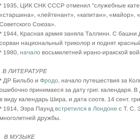
*
1935, ЦИК СНК СССР отменил "служебные катег
«старшина», «лейтенант», «капитан», «майор», 
Советского Союза».
* 1944, Красная армия заняла Таллинн. С башни
сорван национальный триколор и поднят красный
*
1980,
начало
восьмилетней ирано-иракской во
В ЛИТЕРАТУРЕ
* ДР Бильбо и
Фродо
, начало путешествия за Кол
ошибочно принимаеся за дату григ. календаря. В
в виду календарь Шира, и дата соотв. 14 сент. гр
* 1914, Эзра Паунд
встретился в Лондоне
с Т. С.
многолетней дружбы.
В МУЗЫКЕ