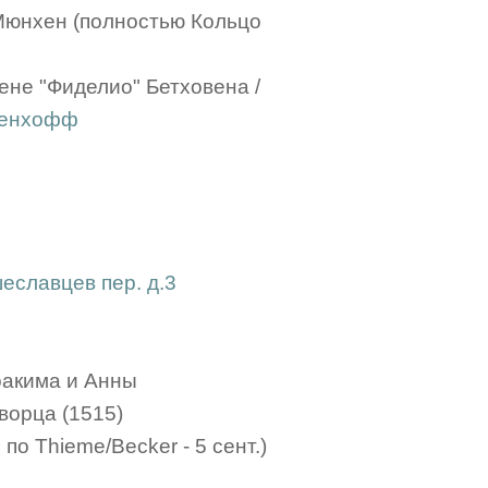
 Мюнхен (полностью Кольцо
здене "Фиделио" Бетховена /
енхофф
еславцев пер. д.3
оакима и Анны
ворца (1515)
 по Thieme/Becker - 5 сент.)