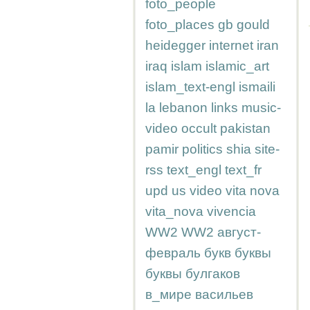
foto_people
foto_places
gb
gould
heidegger
internet
iran
iraq
islam
islamic_art
islam_text-engl
ismaili
la
lebanon
links
music-
video
occult
pakistan
pamir
politics
shia
site-
rss
text_engl
text_fr
upd
us
video
vita nova
vita_nova
vivencia
WW2
WW2
август-
февраль
букв
буквы
буквы
булгаков
в_мире
васильев