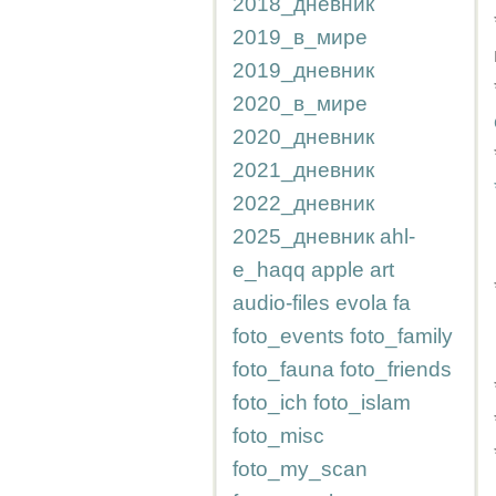
2018_дневник
2019_в_мире
2019_дневник
2020_в_мире
2020_дневник
2021_дневник
2022_дневник
2025_дневник
ahl-
e_haqq
apple
art
audio-files
evola
fa
foto_events
foto_family
foto_fauna
foto_friends
foto_ich
foto_islam
foto_misc
foto_my_scan