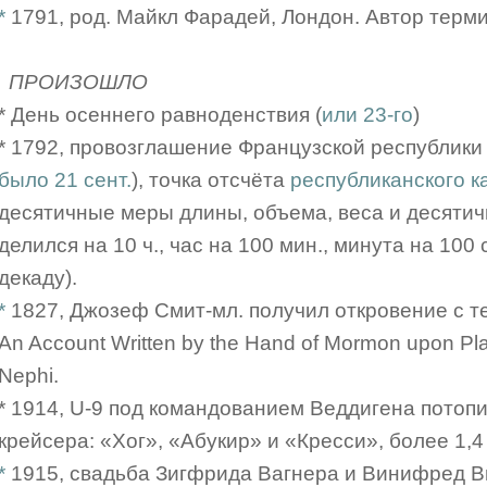
*
1791, род. Майкл Фарадей, Лондон. Автор терми
ПРОИЗОШЛО
* День осеннего равноденствия (
или 23-го
)
* 1792, провозглашение Французской республики 
было 21 сент.
), точка отсчёта
республиканского к
десятичные меры длины, объема, веса и десяти
делился на 10 ч., час на 100 мин., минута на 100 
декаду).
*
1827, Джозеф Смит-мл. получил откровение с т
An Account Written by the Hand of Mormon upon Plat
Nephi.
* 1914, U-9 под командованием Веддигена потоп
крейсера: «Хог», «Абукир» и «Кресси», более 1,
*
1915, свадьба Зигфрида Вагнера и Винифред В