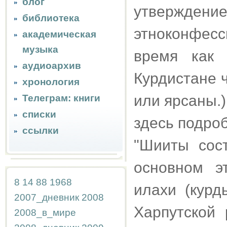
блог
утвержден
библиотека
этноконфесс
академическая
музыка
время как 
аудиоархив
Курдистане 
хронология
или ярсаны.)
Телеграм: книги
списки
здесь подро
ссылки
"Шииты сос
основном э
8
14
88
1968
илахи (курд
2007_дневник
2008
Харпутской
2008_в_мире