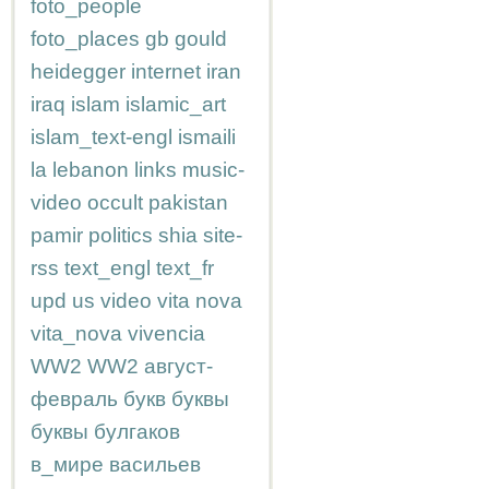
foto_people
foto_places
gb
gould
heidegger
internet
iran
iraq
islam
islamic_art
islam_text-engl
ismaili
la
lebanon
links
music-
video
occult
pakistan
pamir
politics
shia
site-
rss
text_engl
text_fr
upd
us
video
vita nova
vita_nova
vivencia
WW2
WW2
август-
февраль
букв
буквы
буквы
булгаков
в_мире
васильев