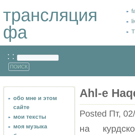
трансляция
f
l
фа
Т
: :
Ahl-e Haq
обо мне и этом
сайте
Posted Пт, 02
мои тексты
моя музыка
на курдск