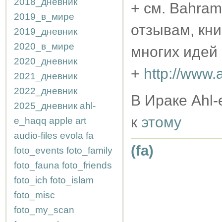
2018_дневник
+ см. Bahram 
2019_в_мире
отзывам, кн
2019_дневник
2020_в_мире
многих идей
2020_дневник
+
http://www.
2021_дневник
2022_дневник
В Ираке Ahl-
2025_дневник
ahl-
к
этому
e_haqq
apple
art
audio-files
evola
fa
(fa)
foto_events
foto_family
foto_fauna
foto_friends
foto_ich
foto_islam
foto_misc
foto_my_scan