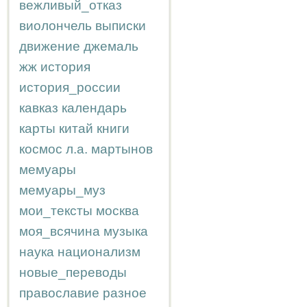
вежливый_отказ
виолончель
выписки
движение
джемаль
жж
история
история_россии
кавказ
календарь
карты
китай
книги
космос
л.а.
мартынов
мемуары
мемуары_муз
мои_тексты
москва
моя_всячина
музыка
наука
национализм
новые_переводы
православие
разное