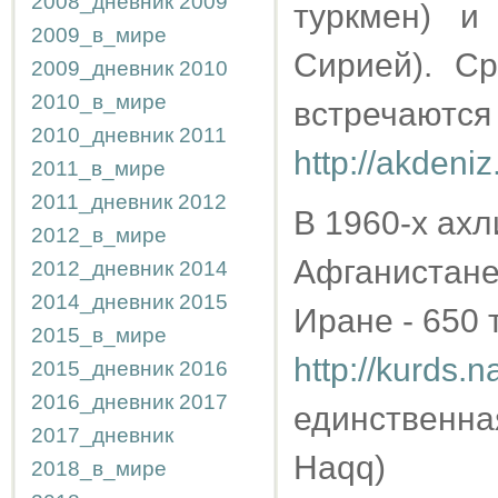
2008_дневник
2009
туркмен) и
2009_в_мире
Сирией). С
2009_дневник
2010
2010_в_мире
встречаются
2010_дневник
2011
http://akdeniz
2011_в_мире
2011_дневник
2012
В 1960-х ахл
2012_в_мире
Афганистане -
2012_дневник
2014
2014_дневник
2015
Иране - 650 т
2015_в_мире
http://kurds.n
2015_дневник
2016
2016_дневник
2017
единственная
2017_дневник
Haqq)
2018_в_мире