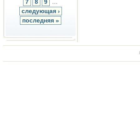
7
8
9
…
следующая ›
последняя »