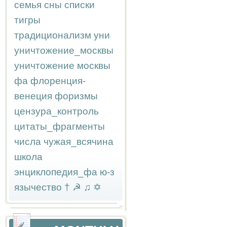
семья
сны
списки
тигры
традиционализм
уни
уничтожение_москвы
уничтожение москвы
фа
флоренция-
венеция
форизмы
цензура_контроль
цитаты_фрагменты
числа
чужая_всячина
школа
энциклопедия_фа
ю-з
язычество
†
☭
♫
✡