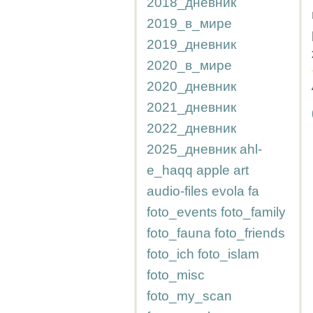
2018_дневник
2019_в_мире
2019_дневник
2020_в_мире
2020_дневник
2021_дневник
2022_дневник
2025_дневник
ahl-
e_haqq
apple
art
audio-files
evola
fa
foto_events
foto_family
foto_fauna
foto_friends
foto_ich
foto_islam
foto_misc
foto_my_scan