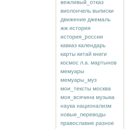
вежливый_отказ
виолончель
выписки
движение
джемаль
жж
история
история_россии
кавказ
календарь
карты
китай
книги
космос
л.а.
мартынов
мемуары
мемуары_муз
мои_тексты
москва
моя_всячина
музыка
наука
национализм
новые_переводы
православие
разное