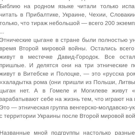
Библию на родном языке читали только испа
читать в Прибалтике, Украине, Чехии, Словаки
только, что тираж небольшой — всего 200 экземп
...
Этнические цыгане в стране были полностью у
время Второй мировой войны. Остались всего
живут в местечке Давид-Городок. Все оста
пришлые. И делятся они на три этнические п
живут в Витебске и Полоцке, — это «русска р
«халадытка рома (они пришли из Польши, Литвы,
цыган нет. А в Гомеле и Могилеве живут 
зарабатывают себе на жизнь тем, что играют на
Это — этническая группа венгерско-молдавско-у
с территории Украины после Второй мировой во
Названные мной подгруппы настолько разные