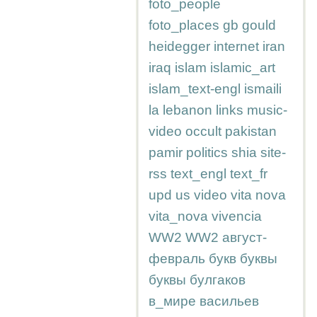
foto_people
foto_places
gb
gould
heidegger
internet
iran
iraq
islam
islamic_art
islam_text-engl
ismaili
la
lebanon
links
music-
video
occult
pakistan
pamir
politics
shia
site-
rss
text_engl
text_fr
upd
us
video
vita nova
vita_nova
vivencia
WW2
WW2
август-
февраль
букв
буквы
буквы
булгаков
в_мире
васильев