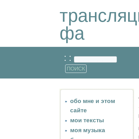
трансляц
фа
: :
обо мне и этом
сайте
мои тексты
моя музыка