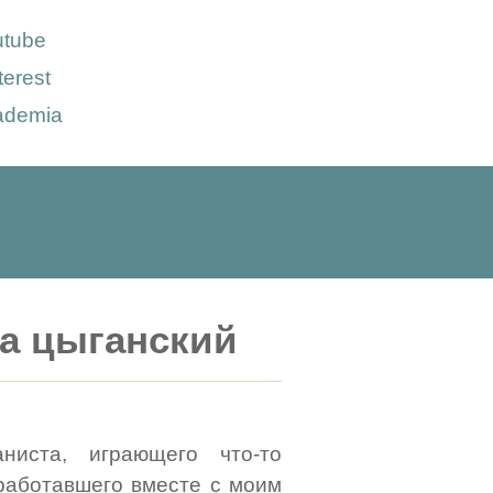
utube
terest
ademia
на цыганский
ниста, играющего что-то
 работавшего вместе с моим