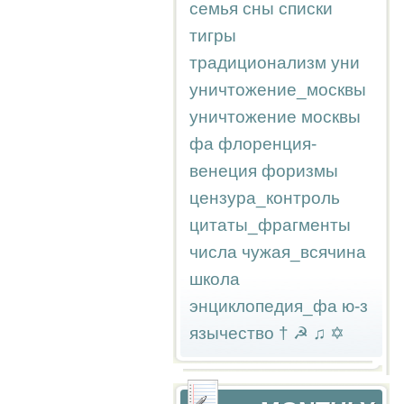
семья
сны
списки
тигры
традиционализм
уни
уничтожение_москвы
уничтожение москвы
фа
флоренция-
венеция
форизмы
цензура_контроль
цитаты_фрагменты
числа
чужая_всячина
школа
энциклопедия_фа
ю-з
язычество
†
☭
♫
✡