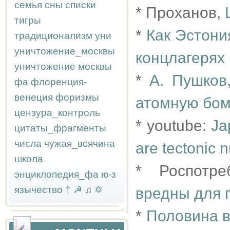
семья
сны
списки
* Проханов,
тигры
*
Как Эстони
традиционализм
уни
уничтожение_москвы
концлагерях
уничтожение москвы
*
А. Пушков
фа
флоренция-
венеция
форизмы
атомную бом
цензура_контроль
* youtube:
Ja
цитаты_фрагменты
числа
чужая_всячина
are tectonic 
школа
* Роспотр
энциклопедия_фа
ю-з
язычество
†
☭
♫
✡
вредны для 
*
Половина в