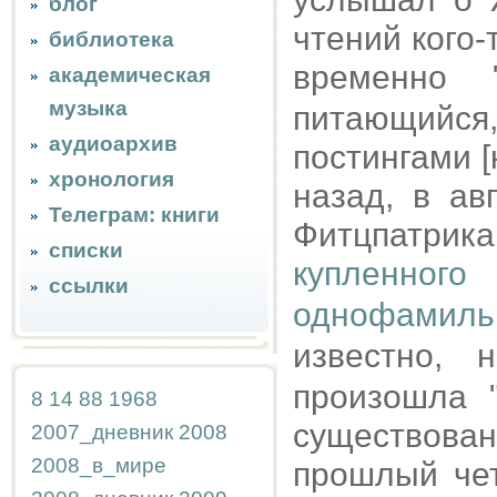
блог
чтений кого-
библиотека
временно 
академическая
музыка
питающийс
аудиоархив
постингами [
хронология
назад, в ав
Телеграм: книги
Фитцпатри
списки
купленног
ссылки
однофамильн
известно,
произошла 
8
14
88
1968
существова
2007_дневник
2008
2008_в_мире
прошлый чет