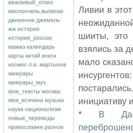
вежливый_отказ
Ливии в это
виолончель
выписки
движение
джемаль
неожиданно
жж
история
шииты, это
история_россии
кавказ
календарь
взялись за д
карты
китай
книги
мало сказан
космос
л.а.
мартынов
инсургенто
мемуары
мемуары_муз
постарали
мои_тексты
москва
инициативу 
моя_всячина
музыка
наука
национализм
*
В Даг
новые_переводы
переброшено
православие
разное