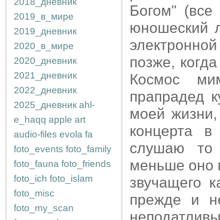
2018_дневник
Богом" (все
2019_в_мире
юношеский л
2019_дневник
электронной
2020_в_мире
позже, когда
2020_дневник
2021_дневник
Космос ми
2022_дневник
прапрадед к
2025_дневник
ahl-
моей жизни,
e_haqq
apple
art
концерта в
audio-files
evola
fa
слушаю то 
foto_events
foto_family
меньше оно м
foto_fauna
foto_friends
foto_ich
foto_islam
звучащего к
foto_misc
прежде и н
foto_my_scan
неподатлив