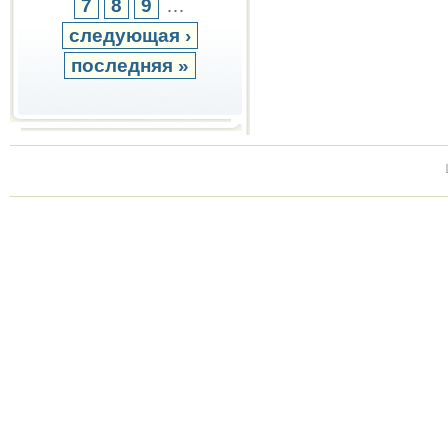
7
8
9
…
следующая ›
последняя »