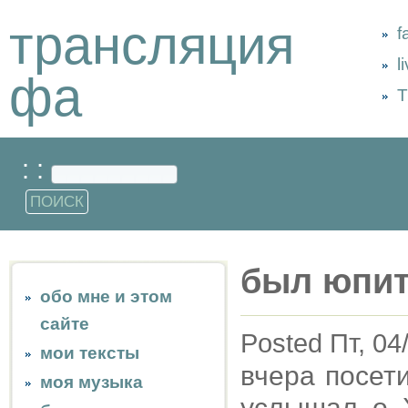
трансляция
f
l
фа
Т
: :
был юпи
обо мне и этом
сайте
Posted Пт, 04
мои тексты
вчера посет
моя музыка
услышал о 