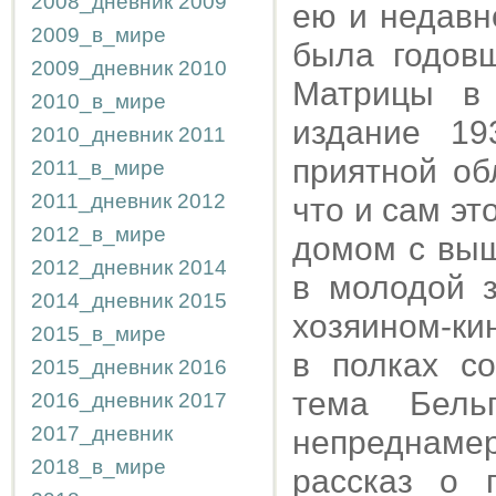
2008_дневник
2009
ею и недавн
2009_в_мире
была годов
2009_дневник
2010
Матрицы в 
2010_в_мире
издание 19
2010_дневник
2011
приятной об
2011_в_мире
2011_дневник
2012
что и сам э
2012_в_мире
домом с вы
2012_дневник
2014
в молодой 
2014_дневник
2015
хозяином-ки
2015_в_мире
в полках с
2015_дневник
2016
тема Бель
2016_дневник
2017
2017_дневник
непреднамер
2018_в_мире
рассказ о 