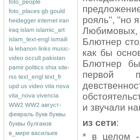
foto_people
предложение
foto_places
gb
gould
рояль", "но 
heidegger
internet
iran
Любимовых, 
iraq
islam
islamic_art
islam_text-engl
ismaili
Блютнер сто
la
lebanon
links
music-
как бы осно
video
occult
pakistan
Блютнер бы
pamir
politics
shia
site-
первой п
rss
text_engl
text_fr
девственно
upd
us
video
vita nova
обстоятельс
vita_nova
vivencia
WW2
WW2
август-
и звучали на
февраль
букв
буквы
из сети
:
буквы
булгаков
в_мире
васильев
* в целом -