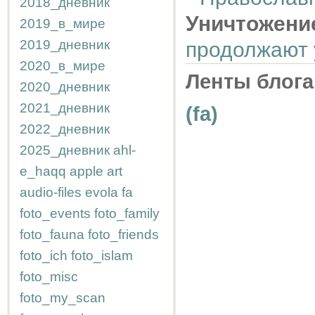
2018_дневник
Уничтожен
2019_в_мире
2019_дневник
продолжают 
2020_в_мире
Ленты блога
2020_дневник
2021_дневник
(fa)
2022_дневник
2025_дневник
ahl-
e_haqq
apple
art
audio-files
evola
fa
foto_events
foto_family
foto_fauna
foto_friends
foto_ich
foto_islam
foto_misc
foto_my_scan