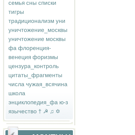
семья
сны
списки
тигры
традиционализм
уни
уничтожение_москвы
уничтожение москвы
фа
флоренция-
венеция
форизмы
цензура_контроль
цитаты_фрагменты
числа
чужая_всячина
школа
энциклопедия_фа
ю-з
язычество
†
☭
♫
✡