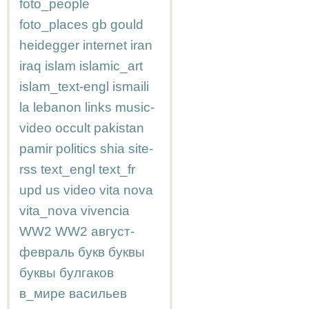
foto_people
foto_places
gb
gould
heidegger
internet
iran
iraq
islam
islamic_art
islam_text-engl
ismaili
la
lebanon
links
music-
video
occult
pakistan
pamir
politics
shia
site-
rss
text_engl
text_fr
upd
us
video
vita nova
vita_nova
vivencia
WW2
WW2
август-
февраль
букв
буквы
буквы
булгаков
в_мире
васильев