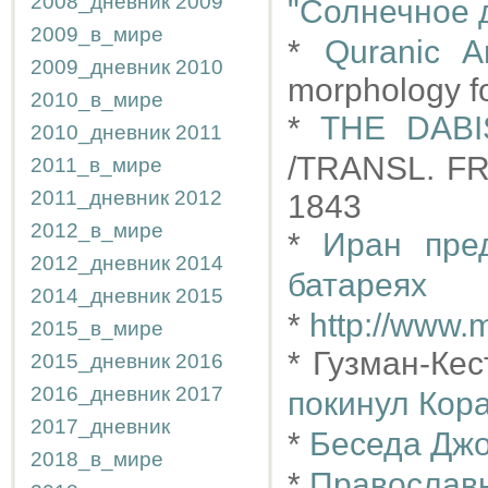
2008_дневник
2009
"Солнечное 
2009_в_мире
*
Quranic A
2009_дневник
2010
morphology fo
2010_в_мире
*
THE DAB
2010_дневник
2011
/TRANSL. F
2011_в_мире
2011_дневник
2012
1843
2012_в_мире
*
Иран пре
2012_дневник
2014
батареях
2014_дневник
2015
*
http://www.
2015_в_мире
* Гузман-Ке
2015_дневник
2016
2016_дневник
2017
покинул Кор
2017_дневник
*
Беседа Джо
2018_в_мире
*
Православн