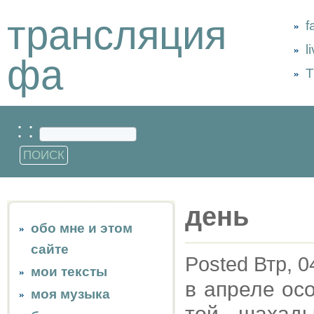
трансляция
f
l
фа
Т
: :
день
обо мне и этом
сайте
Posted Втр, 0
мои тексты
в апреле ос
моя музыка
той шахады