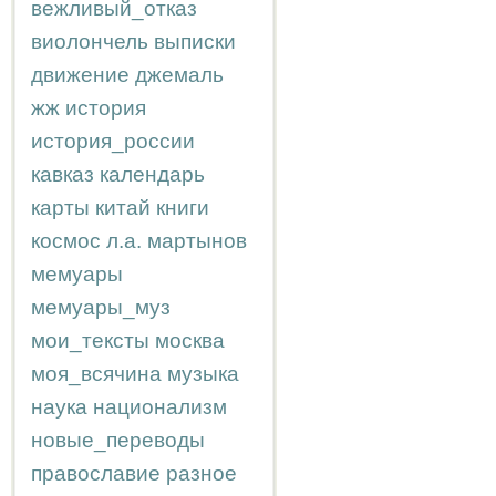
вежливый_отказ
виолончель
выписки
движение
джемаль
жж
история
история_россии
кавказ
календарь
карты
китай
книги
космос
л.а.
мартынов
мемуары
мемуары_муз
мои_тексты
москва
моя_всячина
музыка
наука
национализм
новые_переводы
православие
разное