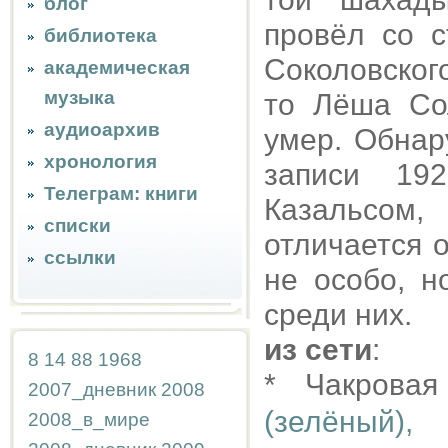
блог
провёл со 
библиотека
Соколовског
академическая
музыка
то Лёша Сол
аудиоархив
умер. Обнар
хронология
записи 19
Телеграм: книги
Казальсом
списки
отличается о
ссылки
не особо, н
среди них.
из сети
:
8
14
88
1968
* Чакровая
2007_дневник
2008
(зелёный)
2008_в_мире