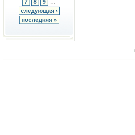
7
8
9
…
следующая ›
последняя »