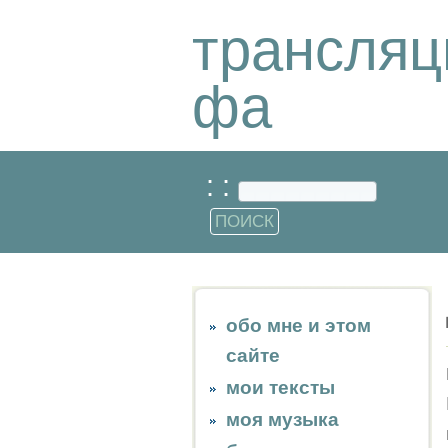
трансляц
фа
: :
обо мне и этом
сайте
мои тексты
моя музыка