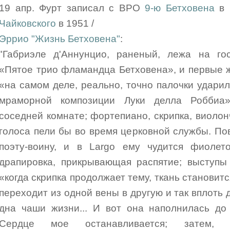
19 апр. Фурт записал с BPO
9-ю Бетховена
в 
Чайковского
в 1951 /
Эррио "Жизнь Бетховена"
:
"Габриэле д'Аннунцио, раненый, лежа на гос
«Пятое трио фламандца Бетховена», и первые ж
«на самом деле, реально, точно палочки удар
мраморной композиции Луки делла Роббиа
соседней комнате; фортепиано, скрипка, виолонч
голоса пели бы во время церковной службы. Пов
поэту-воину, и в Largo ему чудится фиолет
драпировка, прикрывающая распятие; выступы
«когда скрипка продолжает тему, ткань становит
переходит из одной вены в другую и так вплоть 
дна чаши жизни... И вот она наполнилась до 
Сердце мое останавливается; затем, вн