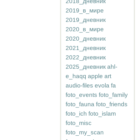
2018_дневник
2019_в_мире
2019_дневник
2020_в_мире
2020_дневник
2021_дневник
2022_дневник
2025_дневник
ahl-
e_haqq
apple
art
audio-files
evola
fa
foto_events
foto_family
foto_fauna
foto_friends
foto_ich
foto_islam
foto_misc
foto_my_scan