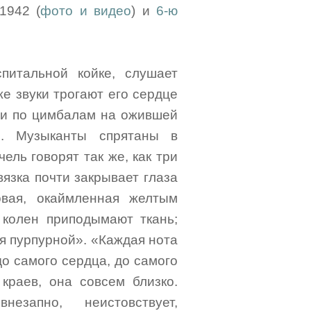
1942 (
фото и видео
) и
6-ю
питальной койке, слушает
е звуки трогают его сердце
или по цимбалам на ожившей
». Музыканты спрятаны в
ель говорят так же, как три
язка почти закрывает глаза
овая, окаймленная желтым
 колен приподымают ткань;
ся пурпурной». «Каждая нота
до самого сердца, до самого
краев, она совсем близко.
езапно, неистовствует,