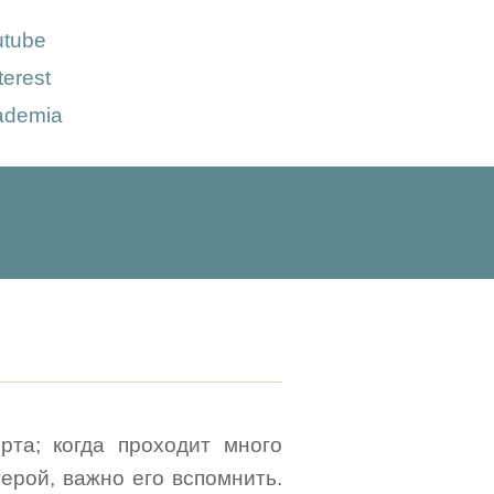
utube
terest
ademia
та; когда проходит много
герой, важно его вспомнить.