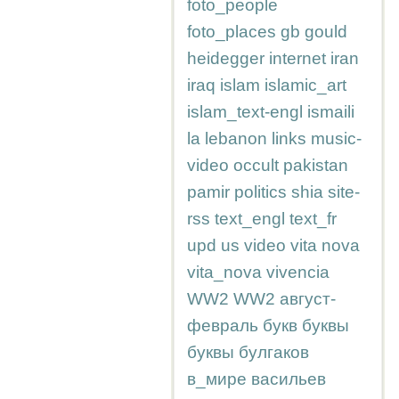
foto_people
foto_places
gb
gould
heidegger
internet
iran
iraq
islam
islamic_art
islam_text-engl
ismaili
la
lebanon
links
music-
video
occult
pakistan
pamir
politics
shia
site-
rss
text_engl
text_fr
upd
us
video
vita nova
vita_nova
vivencia
WW2
WW2
август-
февраль
букв
буквы
буквы
булгаков
в_мире
васильев