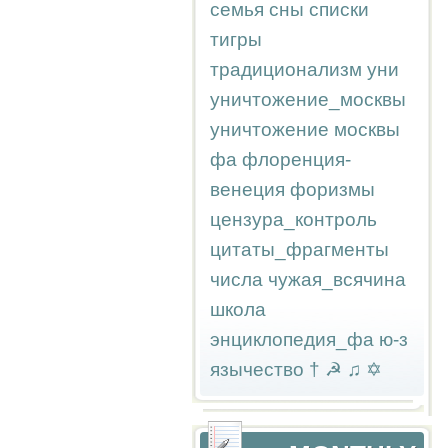
семья
сны
списки
тигры
традиционализм
уни
уничтожение_москвы
уничтожение москвы
фа
флоренция-
венеция
форизмы
цензура_контроль
цитаты_фрагменты
числа
чужая_всячина
школа
энциклопедия_фа
ю-з
язычество
†
☭
♫
✡