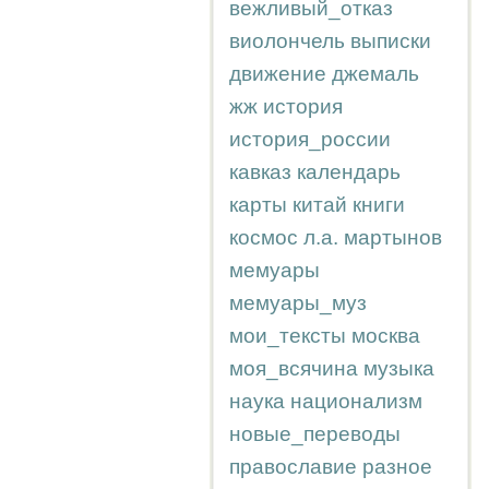
вежливый_отказ
виолончель
выписки
движение
джемаль
жж
история
история_россии
кавказ
календарь
карты
китай
книги
космос
л.а.
мартынов
мемуары
мемуары_муз
мои_тексты
москва
моя_всячина
музыка
наука
национализм
новые_переводы
православие
разное