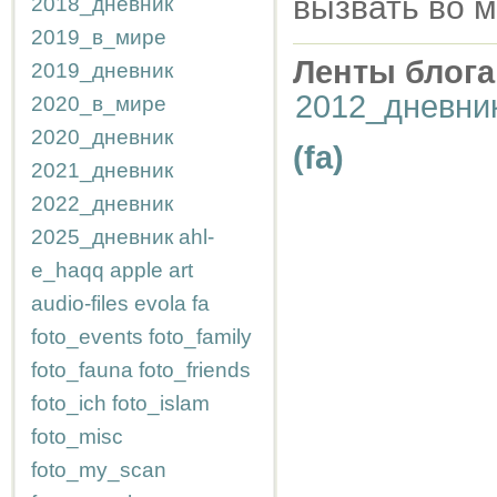
вызвать во м
2018_дневник
2019_в_мире
Ленты блога
2019_дневник
2012_дневни
2020_в_мире
2020_дневник
(fa)
2021_дневник
2022_дневник
2025_дневник
ahl-
e_haqq
apple
art
audio-files
evola
fa
foto_events
foto_family
foto_fauna
foto_friends
foto_ich
foto_islam
foto_misc
foto_my_scan