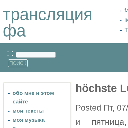
трансляция
f
l
фа
Т
: :
höchste L
обо мне и этом
сайте
Posted Пт, 07
мои тексты
моя музыка
и пятница