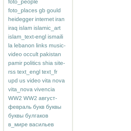
foto_people
foto_places
gb
gould
heidegger
internet
iran
iraq
islam
islamic_art
islam_text-engl
ismaili
la
lebanon
links
music-
video
occult
pakistan
pamir
politics
shia
site-
rss
text_engl
text_fr
upd
us
video
vita nova
vita_nova
vivencia
WW2
WW2
август-
февраль
букв
буквы
буквы
булгаков
в_мире
васильев