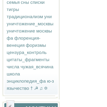
семья
сны
списки
тигры
традиционализм
уни
уничтожение_москвы
уничтожение москвы
фа
флоренция-
венеция
форизмы
цензура_контроль
цитаты_фрагменты
числа
чужая_всячина
школа
энциклопедия_фа
ю-з
язычество
†
☭
♫
✡