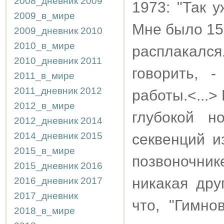
2008_дневник
2009
1973: "Так 
2009_в_мире
Мне было 15,
2009_дневник
2010
2010_в_мире
расплакался
2010_дневник
2011
говорить, 
2011_в_мире
2011_дневник
2012
работы.<...>
2012_в_мире
глубокой н
2012_дневник
2014
2014_дневник
2015
секвенций и
2015_в_мире
позвоночник
2015_дневник
2016
никакая дру
2016_дневник
2017
2017_дневник
что, "Гимно
2018_в_мире