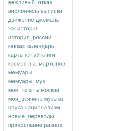
вежливый_отказ
виолончель
выписки
движение
джемаль
жж
история
история_россии
кавказ
календарь
карты
китай
книги
космос
л.а.
мартынов
мемуары
мемуары_муз
мои_тексты
москва
моя_всячина
музыка
наука
национализм
новые_переводы
православие
разное