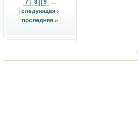
7
8
9
…
следующая ›
последняя »