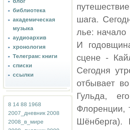
блог
путешествие
библиотека
шага. Сегод
академическая
музыка
лье: начало 
аудиоархив
И годовщин
хронология
сцене - Кай
Телеграм: книги
списки
Сегодня утр
ссылки
отбывает в
Гульда, е
8
14
88
1968
Флоренции, т
2007_дневник
2008
Шёнберга). 
2008_в_мире