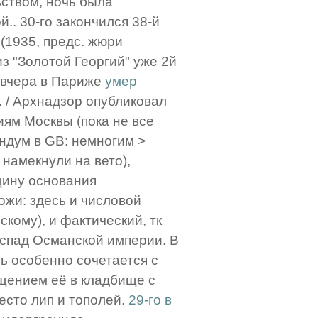
ьством, ночь была
.. 30-го закончился 38-й
(1935, предс. жюри
з "Золотой Георгий" уже 2й
завчера в Париже
умер
. / Архнадзор опубликовал
иям Москвы (пока не все
ндум в GB: немногим >
намекнули на вето),
щину основания
ожи: здесь и числовой
кому), и фактический, тк
спад Османской империи. В
ь особенно сочетается с
щением её в кладбище с
есто лип и тополей.
29-го в