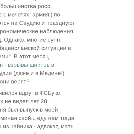
У большинства росс.
к. мечетях: армия!) по
ются на Саудию и празднуют
астрономические наблюдения
. Однако, многие сунн.
общеисламской ситуации в
еми". В этот месяц
н -
взрывы шиитов в
аудии (даже и в Медине!)
 они верят?
явился вдруг в ФСБуке:
 не видел лет 20,
ня был выпуск в моей
миная свой... еду нам тогда
из чайника - адвокат, мать