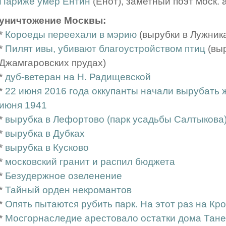
Париже умер Ентин
(Енот), заметный поэт моск. 
уничтожение Москвы:
*
Короеды переехали в мэрию
(вырубки в Лужник
*
Пилят ивы, убивают благоустройством птиц
(выр
Джамгаровских прудах)
*
дуб-ветеран на Н. Радищевской
*
22 июня 2016 года оккупанты начали вырубать
июня 1941
*
вырубка в Лефортово (парк усадьбы Салтыкова
*
вырубка в Дубках
*
вырубка в Кусково
*
московский гранит и распил бюджета
*
Безудержное озеленение
*
Тайный орден некромантов
*
Опять пытаются рубить парк. На этот раз на К
*
Мосгорнаследие арестовало остатки дома Тан