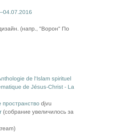
–04.07.2016
 дизайн. (напр., "Ворон" По
nthologie de l'Islam spirituel
matique de Jésus-Christ - La
е пространство
djvu
r
(собрание увеличилось за
tream)