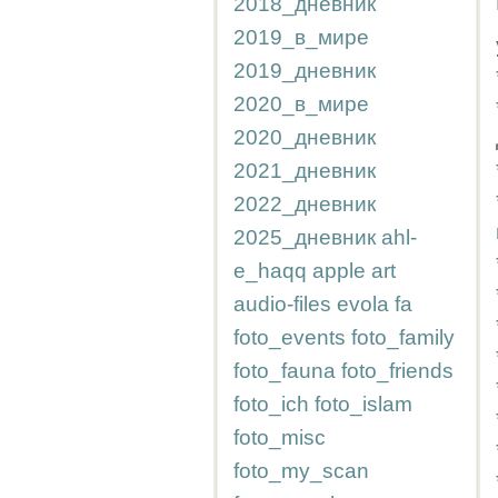
2018_дневник
2019_в_мире
2019_дневник
2020_в_мире
2020_дневник
2021_дневник
2022_дневник
2025_дневник
ahl-
e_haqq
apple
art
audio-files
evola
fa
foto_events
foto_family
foto_fauna
foto_friends
foto_ich
foto_islam
foto_misc
foto_my_scan