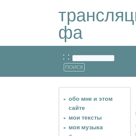
трансляц
фа
: :
обо мне и этом
сайте
мои тексты
моя музыка