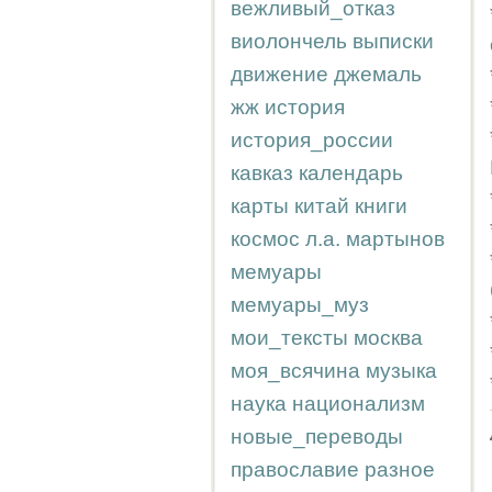
вежливый_отказ
виолончель
выписки
движение
джемаль
жж
история
история_россии
кавказ
календарь
карты
китай
книги
космос
л.а.
мартынов
мемуары
мемуары_муз
мои_тексты
москва
моя_всячина
музыка
наука
национализм
новые_переводы
православие
разное