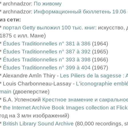
* archnadzor:
По живому
* archnadzor:
Информационный бюллетень 19.06 
из сети:
*
портал Getty выложил 100 тыс. книг
: искусство,
1875 с илл. Мане)
*
Études Traditionnelles n° 381 à 386
(1964)
*
Études Traditionnelles n° 387 à 392
(1965)
*
Études Traditionnelles n° 393 à 398
(1966)
*
Études Traditionnelles n° 399 à 404
(1967)
* Alexandre Amîn Thiry -
Les Piliers de la sagesse : A
* Louis Charbonneau-Lassay -
L'iconographie emblé
main
(двоеперстие)
* Б.А. Успенский
Крестное знамение и сакрально
*
the Internet Archive Book Images collection at Flick
год на 3 млн изображений)
*
British Library Sound Archive
(80,000 recordings, s