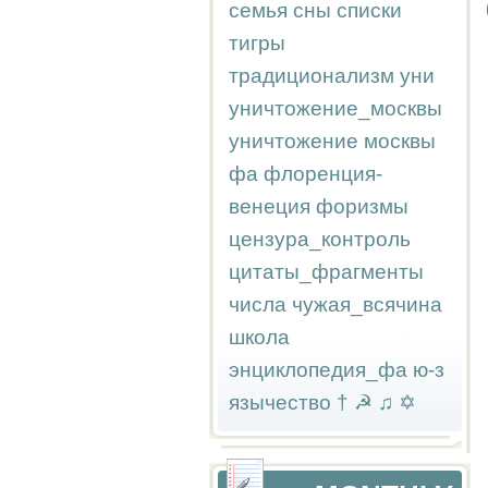
семья
сны
списки
тигры
традиционализм
уни
уничтожение_москвы
уничтожение москвы
фа
флоренция-
венеция
форизмы
цензура_контроль
цитаты_фрагменты
числа
чужая_всячина
школа
энциклопедия_фа
ю-з
язычество
†
☭
♫
✡