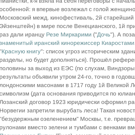
пианистки, к-я взяла на себя переговоры с начал
особенной: я впервые возлежал с голой женщиной
Московский межд. кинофестиваль, 2й старейший 
Эйзенштейн) в мире после Венецианского, 1й при
раз дали иранцу
Резе Миркарими
("
Дочь
"). А по
знаменитый иранский кинорежиссер Киаростами
"
Красную книгу
": список угроз историческим здан
разделы, но будет дополняться). Прошёл рефере
половины за выход из ЕЭС (по слухам, Виндзоры 
результаты объявили утром 24-го, точно в годов
лондонскими масонами в 1717 году 1й Великой Л
символизм (дата основания приводится по юлианс
Лозанский договор 1923 юридически оформил ра
Норвегии запретили вырубать леса! Такая новост
"безудержным озеленением" Москвы, т.е. превра
рулонами вместо зелени и тумбами с венками вм