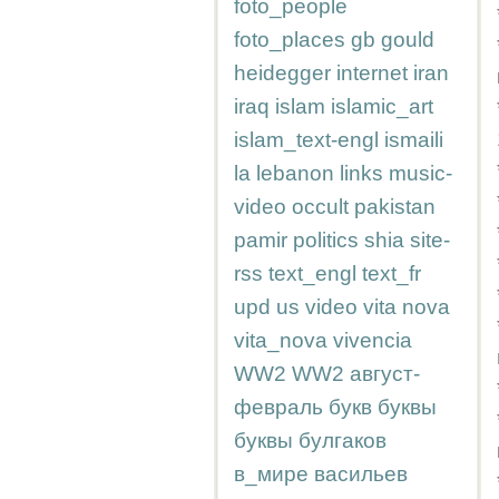
foto_people
foto_places
gb
gould
heidegger
internet
iran
iraq
islam
islamic_art
islam_text-engl
ismaili
la
lebanon
links
music-
video
occult
pakistan
pamir
politics
shia
site-
rss
text_engl
text_fr
upd
us
video
vita nova
vita_nova
vivencia
WW2
WW2
август-
февраль
букв
буквы
буквы
булгаков
в_мире
васильев