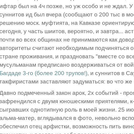
ифтар был на 4ч позже, но уж особо и не ждал. 
суннитов ид был вчера (сообщают о 200 тыс в мос
решению моск. муфтията, на Кавказе ориентиру
сегодня, у часть шиитов, вероятно, и завтра... 
почти во всех общинах не принимаются как довод
авторитеты считают необходимым подчиняться 
стране проживания, и праздновать "вместе со вс
мусульманам предписано воздерживаться от вой
Багдаде 3-го (более 200 трупов!)
, и суннитов в С
такфиристами заставляют задуматься: во что же
Давно подмеченный закон арок, 2х событий - про
зафрендился с двумя юношескими приятелями, к-х
сыгравших однотипную роль в моей жизни. 25 ию
альма-матер, вглядывался в фото, невольно вспо
обеспечил отец арфистки, возможность пить вино 