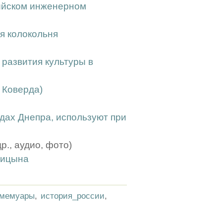
сийском инженерном
я колокольня
 развития культуры в
с Коверда)
дах Днепра, используют при
., аудио, фото)
ницына
мемуары
,
история_россии
,