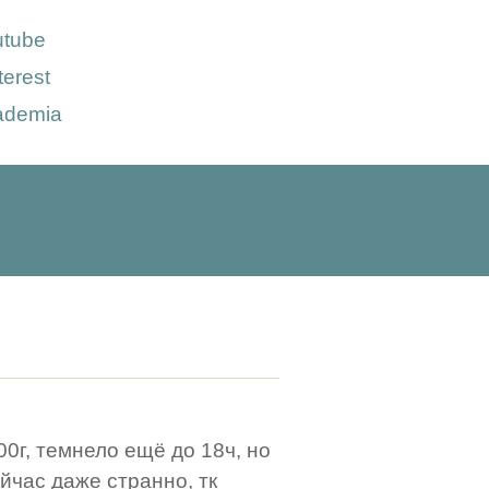
utube
terest
ademia
00г, темнело ещё до 18ч, но
ейчас даже странно, тк