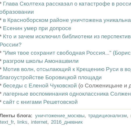
*
Глава Сколтеха рассказал о катастрофе в рос
образовании
*
в Красноборском районе уничтожена уникальна
*
Есенин умер при допросе
*
Кто и зачем исключил библиотеки из перспектив
России?
*
"Имя твое сохранит свободная Россия..." (Бори
*
разгром школы Амонашвили
*
Мотив волн, отсылающий к Крещению Руси в во
благоустройстве Боровицкой площади
*
беседы с Еленой Чуковской
(о Солженицыне и др
*
лагерные воспоминания одноклассника Солже
*
сайт с книгами Решетовской
Ленты блога:
уничтожение_москвы
,
традиционализм
,
text_fr
,
links
,
internet
,
2016_дневник