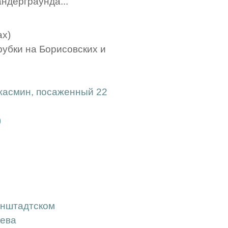
андерграунда...
ах)
убки на Борисовских и
 жасмин, посаженный 22
)
ронштадтском
еева